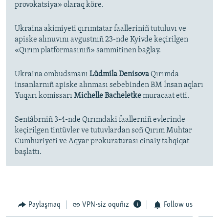
provokatsiya» olaraq köre.
Ukraina akimiyeti qırımtatar faalleriniñ tutuluvı ve
apiske alınuvını avgustnıñ 23-nde Kyivde keçirilgen
«Qırım platformasınıñ» sammitinen bağlay.
Ukraina ombudsmanı
Lüdmila Denisova
Qırımda
insanlarnıñ apiske alınması sebebinden BM İnsan aqları
Yuqarı komissarı
Michelle Bacheletke
muracaat etti.
Sentâbrniñ 3-4-nde Qırımdaki faallerniñ evlerinde
keçirilgen tintüvler ve tutuvlardan soñ Qırım Muhtar
Cumhuriyeti ve Aqyar prokuraturası cinaiy tahqiqat
başlattı.
Paylaşmaq
VPN-siz oquñız
Follow us