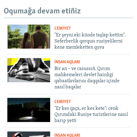
Oqumağa devam etiñiz
CEMİYET
"Er şeyni eki künde taşlap kettim".
Seferberlik qorqusı rusiyelilerni
kene memleketten quva
İNSAN AQLARI
Bir an – ve casussıñ. Qırım
mahkemeleri devlet hainligi
qabaatlavlarını daqqalar içinde
nasıl baqalar
CEMİYET
"Er kes qaça, er kes kete": cenk
Qırımdaki Rusiye turistlerine nasıl
barıp yetti
İNSAN AQLARI