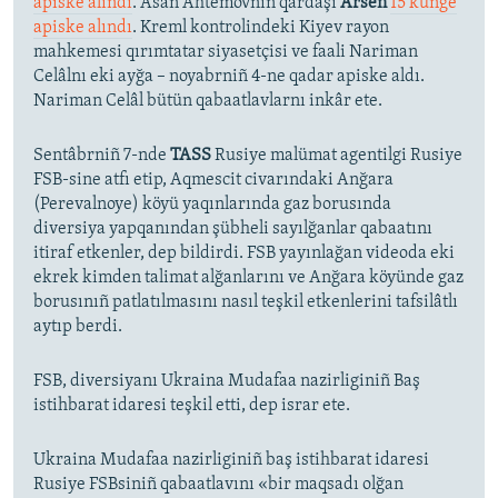
apiske alındı
. Asan Ahtemovnıñ qardaşı
Arsen
15 künge
apiske alındı
. Kreml kontrolindeki Kiyev rayon
mahkemesi qırımtatar siyasetçisi ve faali Nariman
Celâlnı eki ayğa – noyabrniñ 4-ne qadar apiske aldı.
Nariman Celâl bütün qabaatlavlarnı inkâr ete.
Sentâbrniñ 7-nde
TASS
Rusiye malümat agentilgi Rusiye
FSB-sine atfı etip, Aqmescit civarındaki Anğara
(Perevalnoye) köyü yaqınlarında gaz borusında
diversiya yapqanından şübheli sayılğanlar qabaatını
itiraf etkenler, dep bildirdi. FSB yayınlağan videoda eki
ekrek kimden talimat alğanlarını ve Anğara köyünde gaz
borusınıñ patlatılmasını nasıl teşkil etkenlerini tafsilâtlı
aytıp berdi.
FSB, diversiyanı Ukraina Mudafaa nazirliginiñ Baş
istihbarat idaresi teşkil etti, dep israr ete.
Ukraina Mudafaa nazirliginiñ baş istihbarat idaresi
Rusiye FSBsiniñ qabaatlavını «bir maqsadı olğan