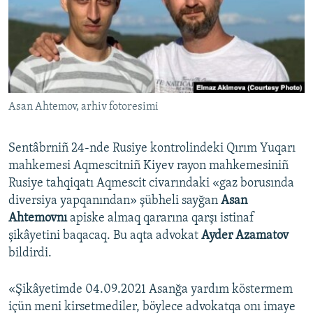
Русский
Українською
QOŞULIÑIZ!
Asan Ahtemov, arhiv fotoresimi
Sentâbrniñ 24-nde Rusiye kontrolindeki Qırım Yuqarı
RFE/RS bütün saytları
mahkemesi Aqmescitniñ Kiyev rayon mahkemesiniñ
Rusiye tahqiqatı Aqmescit civarındaki «gaz borusında
diversiya yapqanından» şübheli sayğan
Asan
Ahtemovnı
apiske almaq qararına qarşı istinaf
şikâyetini baqacaq. Bu aqta advokat
Ayder Azamatov
bildirdi.
«Şikâyetimde 04.09.2021 Asanğa yardım köstermem
içün meni kirsetmediler, böylece advokatqa onı imaye