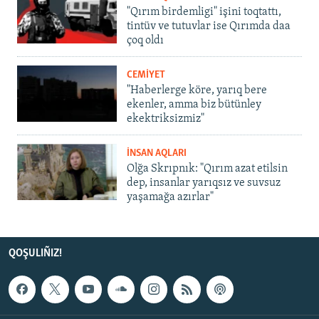
"Qırım birdemligi" işini toqtattı,
tintüv ve tutuvlar ise Qırımda daa
çoq oldı
CEMİYET
"Haberlerge köre, yarıq bere
ekenler, amma biz bütünley
ekektriksizmiz"
İNSAN AQLARI
Olğa Skrıpnık: "Qırım azat etilsin
dep, insanlar yarıqsız ve suvsuz
yaşamağa azırlar"
QOŞULIÑIZ!