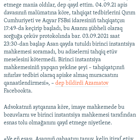
etmege mania oldılar, dep qayd ettim. 04.09.21 apis
davasınıñ malümatına köre, tahqiqat tedbirlerini Qırım
Cumhuriyeti ve Aqyar FSBsi idaresiniñ tahqiqatçısı
17:49-da keçirip başladı, bu Asannı şübheli olaraq
sorğuğa çeküv protokolında bar. 03.09.2021 saat
23:30-dan başlap Asan qayda tutuldı birinci instantsiya
mahkemesi soramadı, bu adiselerni tahqiq etüv
meselesini kötermedi. Birinci instantsiya
mahkemesiniñ yapqan yekâne şeyi – tahqiqatçınıñ
sıñırlav tedbiri olaraq apiske almaq muracaatını
qanaatlendirmesi», –
dep bildirdi Azamatov
Facebookta.
Advokatnıñ aytqanına köre, imaye mahkemede bu
bozuvlarnı ve birinci instantsiya mahkemesi tarafından
esnas tolu olmağanını qayd etmege niyetlene.
«Ve eñ esası, Asannıñ qabaatını tanuv, kelip itiraf etüv