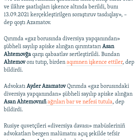
ve ilâhre şaatlıqları işkence altında berildi, bunı
13.09.2021 kerçekleştirilgen soraştıruv tasdıqlay», –
dep qoştı Azamatov.
Qırımda «gaz borusında diversiya yapqanından»
şübheli sayılıp apiske alınğan qırımtatarı
Asan
Ahtemovğa
qarşı qabaatlav sertleştirildi. Bundan
Ahtemov
onı tutıp, birden
aqımnen işkence ettiler
, dep
bildirdi.
Advokatı
Ayder Azamatov
Qırımda «gaz borusındaki
diversiya yapqanından» şübheli sayılıp apiske alınğan
Asan Ahtemovnıñ
ağrıları bar ve nefesi tutula
, dep
bildirdi.
Rusiye quvetçileri «diversiya davası» mabüsleriniñ
advokatları bergen malümatnı açıq şekilde tefsir