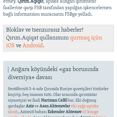
etmey.
Qırım.Aqiqat
, apiske alınğan qırımtatar
faallerine qarşı FSB tarafından yapılğan işkencelernen
bağlı informatsion muracaatnı FSBge yolladı.
Bloklav ve tsenzurasız haberler!
Qırım.Aqiqat qullanımını
qurmaq içün
iOS
ve
Android
.
Anğara köyündeki «gaz borusında
diversiya» davası
Sentâbrniñ 3-4-nde Qırımda Rusiye quvetçileri tintüvler
keçirip, beş insannı tuttı. Olar arasında qırımtatar
siyasetçisi ve faali
Nariman Celâl
bar. Eki doğmuş
qardaşlar
Aziz
ve
Asan Ahtemovlar
eki ayğa apiske
alındı
, Azizniñ babası
Eskender Ahtemov
10 künge