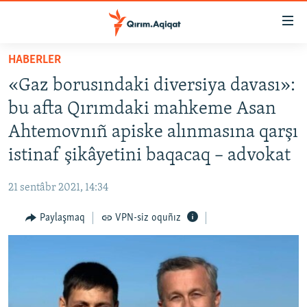
Link
açıqlığı
Esas
HABERLER
mündericege
HABERLER
«Gaz borusındaki diversiya davası»:
qaytmaq
SİYASET
Baş
bu afta Qırımdaki mahkeme Asan
İQTİSADİYAT
navigatsiyağa
Ahtemovnıñ apiske alınmasına qarşı
qaytmaq
CEMİYET
istinaf şikâyetini baqacaq – advokat
Qıdıruvğa
MEDENİYET
qaytmaq
21 sentâbr 2021, 14:34
İNSAN AQLARI
Paylaşmaq
VPN-siz oquñız
VİDEO
SÜRET
BLOGLAR
FİKİR