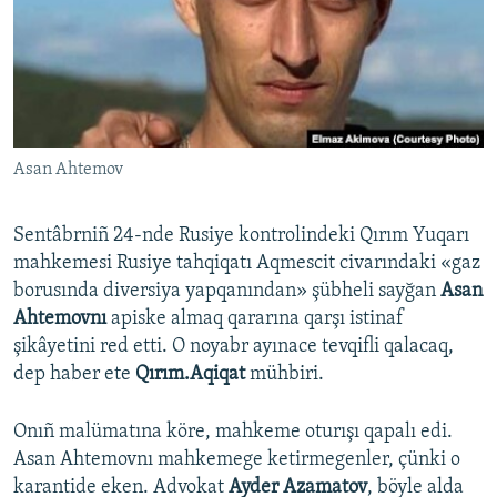
Русский
Українською
QOŞULIÑIZ!
Asan Ahtemov
Sentâbrniñ 24-nde Rusiye kontrolindeki Qırım Yuqarı
RFE/RS bütün saytları
mahkemesi Rusiye tahqiqatı Aqmescit civarındaki «gaz
borusında diversiya yapqanından» şübheli sayğan
Asan
Ahtemovnı
apiske almaq qararına qarşı istinaf
şikâyetini red etti. O noyabr ayınace tevqifli qalacaq,
dep haber ete
Qırım.Aqiqat
mühbiri.
Onıñ malümatına köre, mahkeme oturışı qapalı edi.
Asan Ahtemovnı mahkemege ketirmegenler, çünki o
karantide eken. Advokat
Ayder Azamatov
, böyle alda