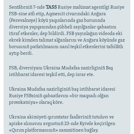
Sentâbrniñ 7-nde
TASS
Rusiye malümat agentilgi Rusiye
FSB-sine atfı etip, Aqmescit civarındaki Anğara
(Perevalnoye) köyü yaqınlarında gaz borusında
diversiya yapqanından şübheli sayılğanlar qabaatını
itiraf etkenler, dep bildirdi. FSB yayınlağan videoda eki
ekrek kimden talimat alğanlarını ve Anğara köyünde gaz
borusınıñ patlatılmasını nasıl teşkil etkenlerini tafsilâtlı
aytıp berdi.
FSB, diversiyanı Ukraina Mudafaa nazirliginiñ Baş
istihbarat idaresi teşkil etti, dep israr ete.
Ukraina Mudafaa nazirliginiñ baş istihbarat idaresi
Rusiye FSBsiniñ qabaatlavını «bir maqsadı olğan
provokatsiya» olaraq köre.
Ukraina akimiyeti qırımtatar faalleriniñ tutuluvı ve
apiske alınuvını avgustnıñ 23-nde Kyivde keçirilgen
«Qırım platformasınıñ» sammitinen bağlay.