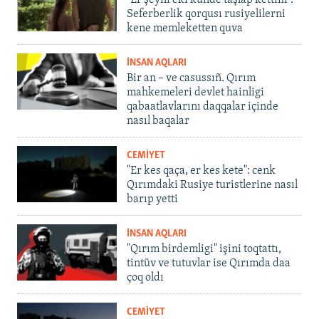
"Er şeyni eki künde taşlap kettim".
Seferberlik qorqusı rusiyelilerni
kene memleketten quva
İNSAN AQLARI
Bir an – ve casussıñ. Qırım
mahkemeleri devlet hainligi
qabaatlavlarını daqqalar içinde
nasıl baqalar
CEMİYET
"Er kes qaça, er kes kete": cenk
Qırımdaki Rusiye turistlerine nasıl
barıp yetti
İNSAN AQLARI
"Qırım birdemligi" işini toqtattı,
tintüv ve tutuvlar ise Qırımda daa
çoq oldı
CEMİYET