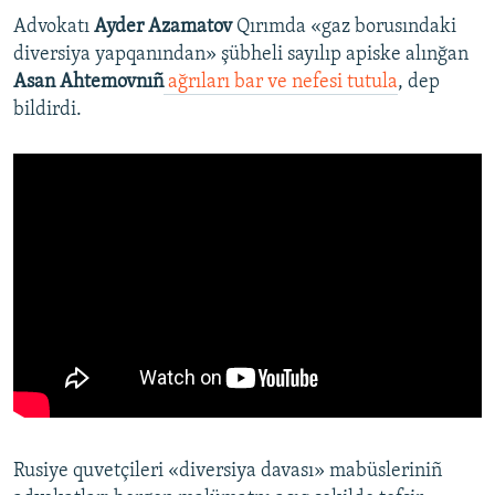
Advokatı
Ayder Azamatov
Qırımda «gaz borusındaki
diversiya yapqanından» şübheli sayılıp apiske alınğan
Asan Ahtemovnıñ
ağrıları bar ve nefesi tutula
, dep
bildirdi.
Rusiye quvetçileri «diversiya davası» mabüsleriniñ