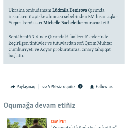
Ukraina ombudsmanı
Lüdmila Denisova
Qırımda
insanlarnıñ apiske alınması sebebinden BM İnsan aqları
Yuqarı komissarı
Michelle Bacheletke
muracaat etti.
Sentâbrniñ 3-4-nde Qırımdaki faallerniñ evlerinde
keçirilgen tintüvler ve tutuvlardan soñ Qırım Muhtar
Cumhuriyeti ve Aqyar prokuraturası cinaiy tahqiqat
başlattı.
Paylaşmaq
VPN-siz oquñız
Follow us
Oqumağa devam etiñiz
CEMİYET