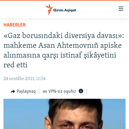
Link
açıqlığı
Esas
HABERLER
mündericege
HABERLER
«Gaz borusındaki diversiya davası»:
qaytmaq
SİYASET
Baş
mahkeme Asan Ahtemovnıñ apiske
İQTİSADİYAT
navigatsiyağa
alınmasına qarşı istinaf şikâyetini
qaytmaq
CEMİYET
red etti
Qıdıruvğa
MEDENİYET
qaytmaq
24 sentâbr 2021, 11:54
İNSAN AQLARI
Paylaşmaq
VPN-siz oquñız
VİDEO
SÜRET
BLOGLAR
FİKİR