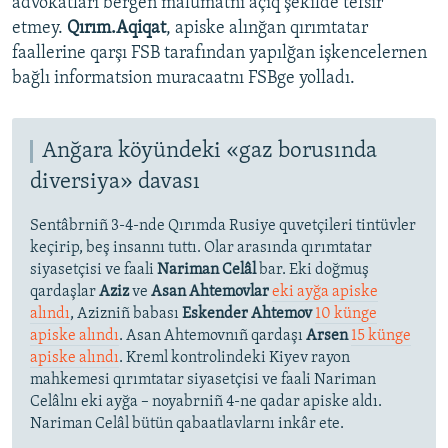
advokatları bergen malümatnı açıq şekilde tefsir
etmey.
Qırım.Aqiqat
, apiske alınğan qırımtatar
faallerine qarşı FSB tarafından yapılğan işkencelernen
bağlı informatsion muracaatnı FSBge yolladı.
Anğara köyündeki «gaz borusında
diversiya» davası
Sentâbrniñ 3-4-nde Qırımda Rusiye quvetçileri tintüvler
keçirip, beş insannı tuttı. Olar arasında qırımtatar
siyasetçisi ve faali
Nariman Celâl
bar. Eki doğmuş
qardaşlar
Aziz
ve
Asan Ahtemovlar
eki ayğa apiske
alındı
, Azizniñ babası
Eskender Ahtemov
10 künge
apiske alındı
. Asan Ahtemovnıñ qardaşı
Arsen
15 künge
apiske alındı
. Kreml kontrolindeki Kiyev rayon
mahkemesi qırımtatar siyasetçisi ve faali Nariman
Celâlnı eki ayğa – noyabrniñ 4-ne qadar apiske aldı.
Nariman Celâl bütün qabaatlavlarnı inkâr ete.