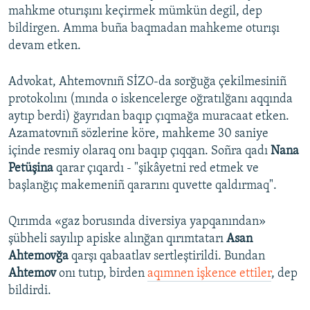
mahkme oturışını keçirmek mümkün degil, dep
bildirgen. Amma buña baqmadan mahkeme oturışı
devam etken.
Advokat, Ahtemovnıñ SİZO-da sorğuğa çekilmesiniñ
protokolını (mında o iskencelerge oğratılğanı aqqında
aytıp berdi) ğayrıdan baqıp çıqmağa muracaat etken.
Azamatovnıñ sözlerine köre, mahkeme 30 saniye
içinde resmiy olaraq onı baqıp çıqqan. Soñra qadı
Nana
Petüşina
qarar çıqardı - "şikâyetni red etmek ve
başlanğıç makemeniñ qararını quvette qaldırmaq".
Qırımda «gaz borusında diversiya yapqanından»
şübheli sayılıp apiske alınğan qırımtatarı
Asan
Ahtemovğa
qarşı qabaatlav sertleştirildi. Bundan
Ahtemov
onı tutıp, birden
aqımnen işkence ettiler
, dep
bildirdi.