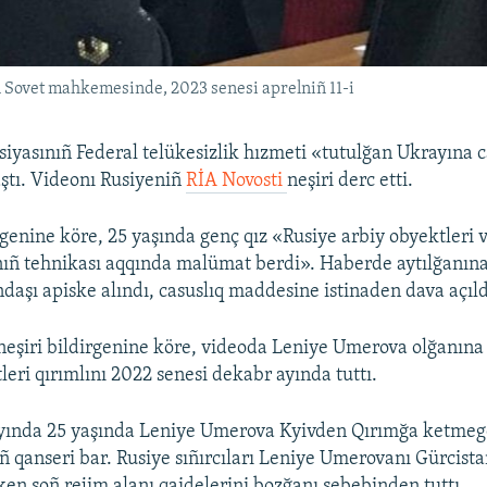
Sovet mahkemesinde, 2023 senesi aprelniñ 11-i
siyasınıñ Federal telükesizlik hızmeti «tutulğan Ukrayına 
aştı. Videonı Rusiyeniñ
RİA Novosti
neşiri derc etti.
rgenine köre, 25 yaşında genç qız «Rusiye arbiy obyektleri 
ıñ tehnikası aqqında malümat berdi». Haberde aytılğanına
daşı apiske alındı, casuslıq maddesine istinaden dava açıld
şiri bildirgenine köre, videoda Leniye Umerova olğanına 
eri qırımlını 2022 senesi dekabr ayında tuttı.
 ayında 25 yaşında Leniye Umerova Kyivden Qırımğa ketmeg
ñ qanseri bar. Rusiye sıñırcıları Leniye Umerovanı Gürcist
ken soñ rejim alanı qaidelerini bozğanı sebebinden tuttı.