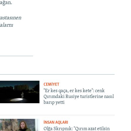
mağan.
vastasınen
alarnı
CEMİYET
"Er kes qaça, er kes kete": cenk
Qırımdaki Rusiye turistlerine nasıl
barıp yetti
İNSAN AQLARI
Olğa Skrıpnık: "Qırım azat etilsin