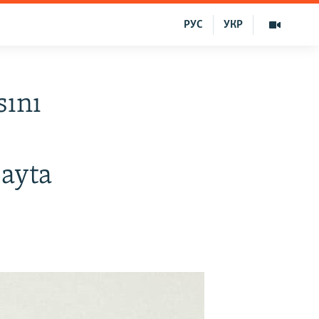
РУС
УКР
sını
ı
 ayta