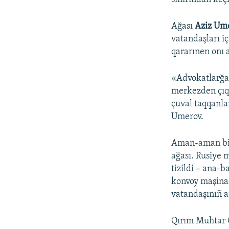
Ağası
Aziz Ume
vatandaşları i
qararınen onı a
«Advokatlarğa,
merkezden çıq
çuval taqqanlar
Umerov.
Aman-aman bird
ağası. Rusiye 
tizildi – ana-
konvoy maşina
vatandaşınıñ a
Qırım Muhtar C