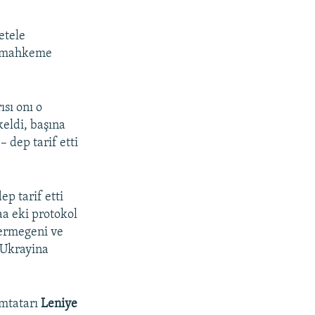
etele
de mahkeme
sı onı o
eldi, başına
 dep tarif etti
p tarif etti
aa eki protokol
bermegeni ve
 Ukrayina
ımtatarı
Leniye