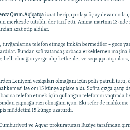
rov Qırım.Aqiqatqa
izaat berip, qardaşı üç ay devamında ç
çün merkezde tutuldı, der tarif etti. Amma martnıñ 13-n
ndan azat etip aldılar.
 tuvğanlarına telefon etmege imkân bermediler – gece yarı
ardılar. Bundan soñ vatandaş urbada erkeklernen maşina k
, belli olmağan yerge alıp ketkenler ve soqaqqa atqanlar», –
en Leniyeni vesiqaları olmağanı içün polis patruli tuttı, de
mahkemesi ise onı 15 künge apiske aldı. Soñra qızğa qarşı d
babasına telefon etmek içün qullanğan telefonını vaqtında 
sından çıqmağa razı olmağanı içün. Eki sefer de mahkeme
pis müddetini 15 künge uzattırdı.
umhuriyeti ve Aqyar prokuraturası Rusiye tarafından qır