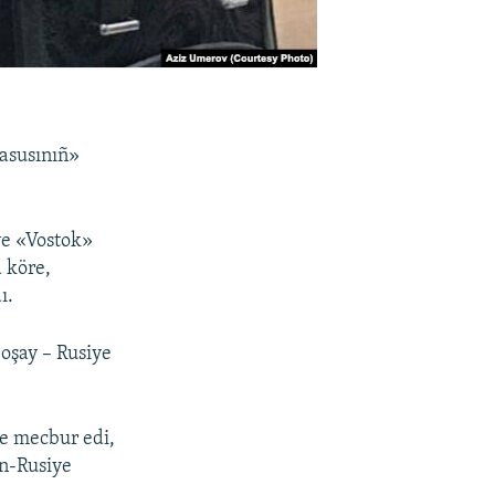
casusınıñ»
ve «Vostok»
 köre,
ı.
oşay – Rusiye
e mecbur edi,
an-Rusiye