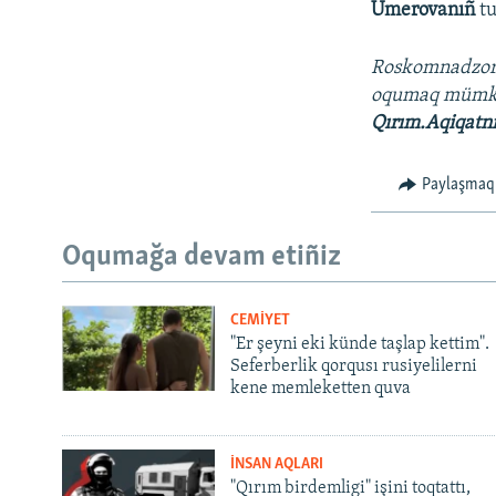
Umerovanıñ
t
Roskomnadzo
oqumaq mümk
Qırım.Aqiqatn
Paylaşmaq
Oqumağa devam etiñiz
CEMİYET
"Er şeyni eki künde taşlap kettim".
Seferberlik qorqusı rusiyelilerni
kene memleketten quva
İNSAN AQLARI
"Qırım birdemligi" işini toqtattı,