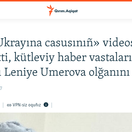
krayına casusınıñ» video
ti, kütleviy haber vastalar
ı Leniye Umerova olğanını
17
VPN-siz oquñız