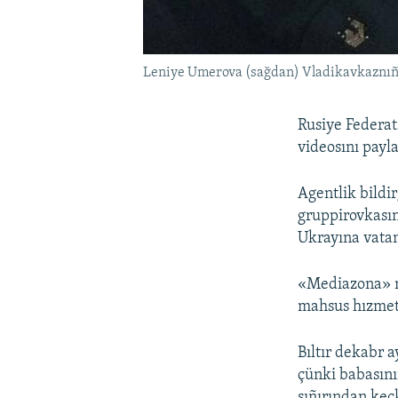
Leniye Umerova (sağdan) Vladikavkaznıñ 
Rusiye Federat
videosını payl
Agentlik bildi
gruppirovkasın
Ukrayına vatan
«Mediazona» ne
mahsus hızmetl
Bıltır dekabr
çünki babasını
sıñırından keç