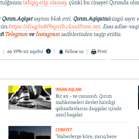
utulğanını
tahqiq etip olamay,
çünki bu cinayet Qırımda ol
r
Qırım.Aqiqat
saytını blok etti.
Qırım.Aqiqatnı
küzgü saytı 
ün:
https://d1ug5n8f9xpr1h.cloudfront.net
. Esas adise-vaqi
ıñ
Telegram
ve
İnstagram
saifelerinden taqip etiñiz.
VPN-siz oquñız
Follow us
Print
İNSAN AQLARI
Bir an – ve casussıñ. Qırım
mahkemeleri devlet hainligi
qabaatlavlarını daqqalar içinde
nasıl baqalar
CEMİYET
"Haberlerge köre, yarıq bere