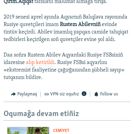
Qırım.Aqiqat
tafsilâtlı malümat almağa tırışa.
2019 senesi aprel ayında Aqyarnıñ Balıqlava rayonında
Rusiye quvetçileri imam
Rustem Abilevniñ
evinde
tintüv keçirdi. Abilev imamlıq yapqan camide tahqiqat
tedbirleri keçirilgen soñ quvetçiler evine yol aldı.
Daa soñra Rustem Abilev Aqyardaki Rusiye FSBsiniñ
idaresine
alıp ketirildi
. Rusiye FSBsi aqyarlını
«ekstremist faaliyetine çağırğanından şübheli sayıp»
tutqanını bildire.
Paylaşmaq
VPN-siz oquñız
Follow us
Oqumağa devam etiñiz
CEMİYET