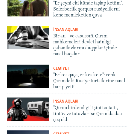
"Er şeyni eki künde taşlap kettim".
Seferberlik qorqusı rusiyelilerni
kene memleketten quva
İNSAN AQLARI
Bir an – ve casussıñ. Qırım
mahkemeleri devlet hainligi
qabaatlavlarını daqqalar içinde
nasıl baqalar
CEMİYET
"Er kes qaça, er kes kete": cenk
Qırımdaki Rusiye turistlerine nasıl
barıp yetti
İNSAN AQLARI
"Qırım birdemligi" işini toqtattı,
tintüv ve tutuvlar ise Qırımda daa
çoq oldı