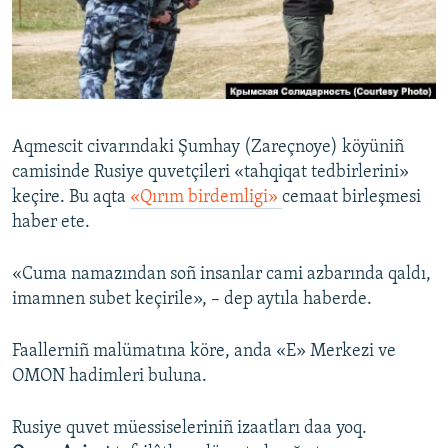
Русский
Українською
QOŞULIÑIZ!
Aqmescit civarındaki Şumhay (Zareçnoye) köyüniñ
camisinde Rusiye quvetçileri «tahqiqat tedbirlerini»
keçire. Bu aqta
«Qırım birdemligi»
cemaat birleşmesi
RFE/RS bütün saytları
haber ete.
«Cuma namazından soñ insanlar cami azbarında qaldı,
imamnen subet keçirile», – dep aytıla haberde.
Faallerniñ malümatına köre, anda «E» Merkezi ve
OMON hadimleri buluna.
Rusiye quvet müessiseleriniñ izaatları daa yoq.