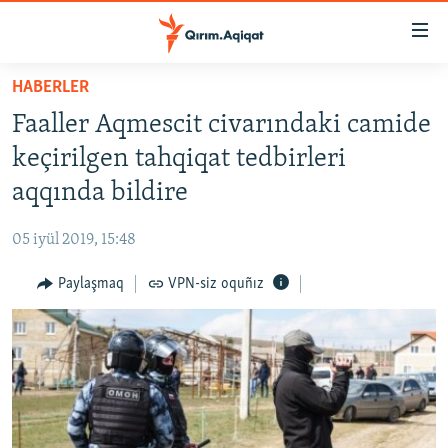
Link
açıqlığı
Esas
HABERLER
mündericege
HABERLER
Faaller Aqmescit civarındaki camide
qaytmaq
SİYASET
Baş
keçirilgen tahqiqat tedbirleri
İQTİSADİYAT
navigatsiyağa
aqqında bildire
qaytmaq
CEMİYET
Qıdıruvğa
05 iyül 2019, 15:48
MEDENİYET
qaytmaq
Paylaşmaq
VPN-siz oquñız
İNSAN AQLARI
VİDEO
SÜRET
BLOGLAR
FİKİR