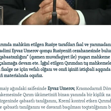
Qırımda mahküm etilgen Rusiye tarafdarı faal ve yarımadan
hadimi Eyvaz Umerov qomşu Rusiyeniñ cezahanesinde bulu
z qabaatsızlığını" (qısmen muvafaqiyet ile) yuqarı mahkeme
çalamağa devam ete. İşğal etilgen Qırımdan tış mahkemele
 faalge ne içün vefalı olğanı ve onıñ işiniñ istiqbali aqqında
ñ materialında oquñız.
maiy ağındaki saifesinde
Eyvaz Umerov,
Krasnodarnıñ Dör
kemesinde Qırım ükümetiniñ binası yanında bir kişilik nar
çirgeninde qabaatlı tanılğanını, Kreml kontrol etken Qırım
qabaatlı tanılğanını ve davanıñ baqılması toqtatılğanını bi