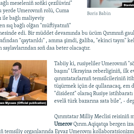
ğlı meseleniñ soñki çezilüvini"
bu yerde Umerovnıñ rolü, Cuma
Boris Babin
 ile bağlı maliyeviy
n sıq bağlı olğan "müftiyatnıñ"
lmesinde edi. Bir müddet devamında bu ücüm Qırımnıñ gaul
rafından ''qaytarıldı'' , amma şimdi, ğaliba, ''ekinci taym'' k
an saylavlarından soñ daa beter olacaqtır.
Tabiiy ki, rusiyeliler Umerovnıñ "s
başını" Ukrayina reberliginiñ, ilk e
qırımtatarlarnıñ temsilcileriniñ iti
tüşürmek içün de qullanacaq, em d
"disident" olaraq Rusiye istihbaratı 
evelâ türk bazarına sata bile'', - de
Qırımtatar Milliy Meclisi reisiniñ 
Umerov
Qırım.Aqiqatqa bergen iza
nıñ temsiliy organlarında Eyvaz Umerovnı kollaboratsioni