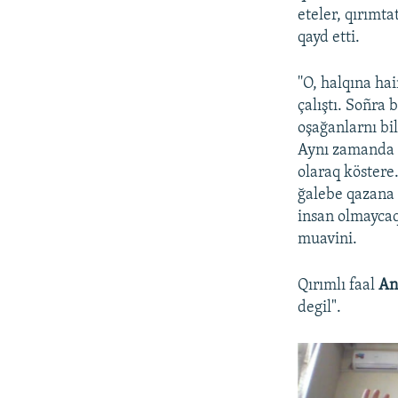
eteler, qırımta
qayd etti.
''O, halqına hai
çalıştı. Soñra 
oşağanlarnı bil
Aynı zamanda 
olaraq köster
ğalebe qazana
insan olmaycaq"
muavini.
Qırımlı faal
An
degil".