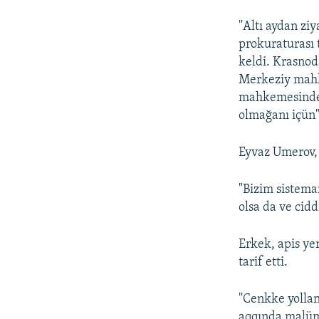
''Altı aydan z
prokuraturası 
keldi. Krasnod
Merkeziy mahk
mahkemesinden 
olmağanı içün" t
Eyvaz Umerov, 
"Bizim sistema
olsa da ve cidd
Erkek, apis ye
tarif etti.
''Cenkke yolla
aqqında malüm