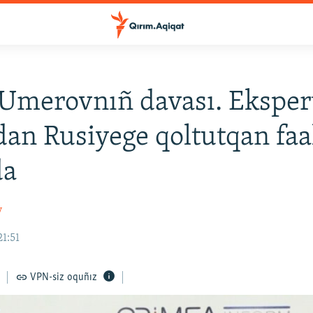
Umerovnıñ davası. Eksper
an Rusiyege qoltutqan faa
da
v
21:51
VPN-siz oquñız