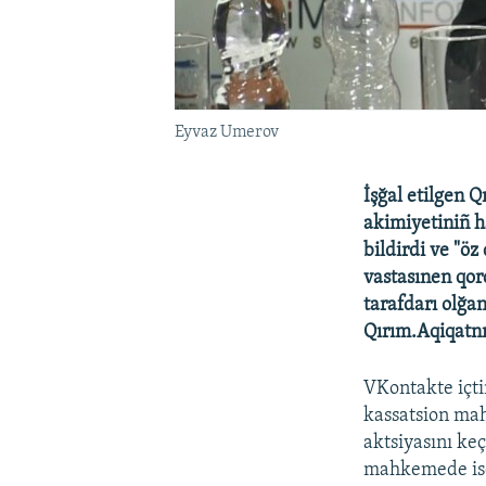
Eyvaz Umerov
İşğal etilgen 
akimiyetiniñ 
bildirdi ve "ö
vastasınen qor
tarafdarı olğan
Qırım.Aqiqatnı
VKontakte içti
kassatsion mah
aktsiyasını ke
mahkemede ise 