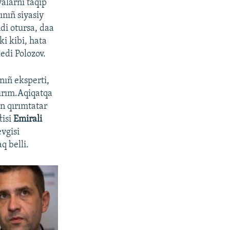
valarnı taqip
nıñ siyasiy
di otursa, daa
i kibi, hata
edi Polozov.
nıñ eksperti,
rım.Aqiqatqa
n qırımtatar
isi
Emirali
evgisi
q belli.