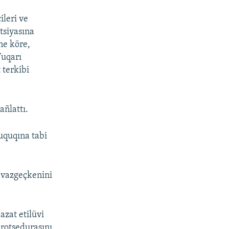
ileri ve
tsiyasına
ne köre,
uqarı
 terkibi
añlattı.
uquqına tabi
 vazgeçkenini
zat etilüvi
rotsedurasını