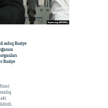
ıñ sabıq Rusiye
nğanını
 organları
r Rusiye
dünci
azılıq
daki
ldirdi.