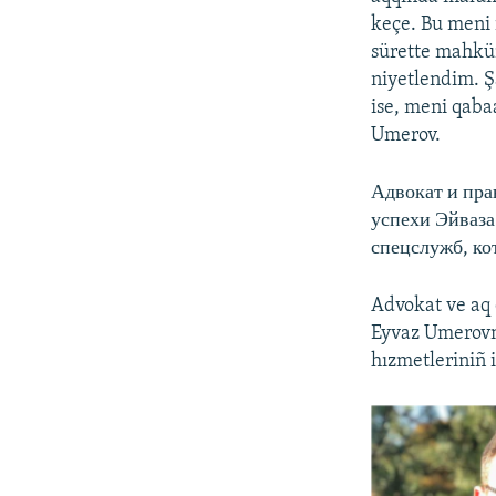
keçe. Bu meni 
sürette mahkü
niyetlendim. Şa
ise, meni qaba
Umerov.
Адвокат и пр
успехи Эйваза
спецслужб, ко
Advokat ve aq 
Eyvaz Umerovn
hızmetleriniñ i