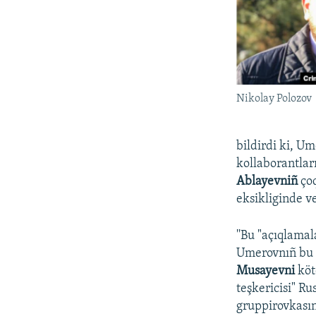
Nikolay Polozov
bildirdi ki, U
kollaborantları
Ablayevniñ
çoq
eksikliginde ve
''Bu "açıqlama
Umerovnıñ bu k
Musayevni
köt
teşkericisi" Ru
gruppirovkasın