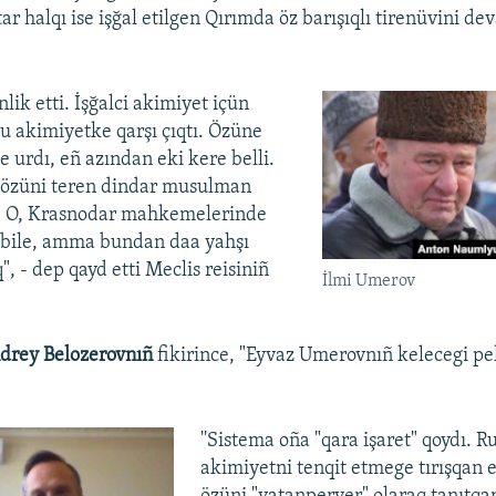
tar halqı ise işğal etilgen Qırımda öz barışıqlı tirenüvini d
nlik etti. İşğalci akimiyet içün
bu akimiyetke qarşı çıqtı. Özüne
e urdı, eñ azından eki kere belli.
özüni teren dindar musulman
e. O, Krasnodar mahkemelerinde
 bile, amma bundan daa yahşı
, - dep qayd etti Meclis reisiniñ
İlmi Umerov
drey Belozerovnıñ
fikirince, "Eyvaz Umerovnıñ kelecegi pe
''Sistema oña "qara işaret" qoydı. R
akimiyetni tenqit etmege tırışqan e