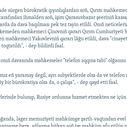
iyade sürgen bürokratik qıyınlıqlardan soñ, Qırım mahkemec
tarafından ihmalden soñ, işim Qarasuvbazar şeeriniñ kassa
arda da dava baqılması pek tez tayin etildi. Onıñ neticeleri
emeden mahkemeci Çinovnıñ qararı Qırım Cumhuriyeti Y
mahkemeci Yakovlevniñ qararı lâğu etildi, dava "cinayet
oqtatıldı'', - dep bildirdi faal.
onıñ davasında mahkemeler "telefon aqqına tabi" olğanını 
mız eñ yaramay degil, ayrı subyektlerde olsa da ve telefon 
iy bir bürokratiya olsa da, o çalışa", - dep qayd etti faal.
rlerinde bulunıp, Rusiye ordusına hızmet etmekten ne içün
nğanda, lager memuriyeti mahkümge şartlı-vaqtından evel a
atname bere, añlaşma bitken soñ ise mahküm afu etilüv p