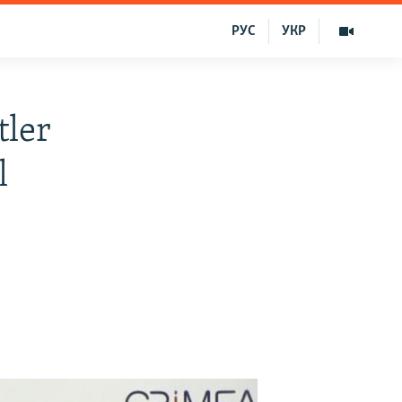
РУС
УКР
tler
l