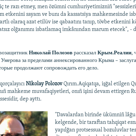
iç te razı etmey, men özümni cumhuriyetimizniñ "sessizler
m etkenini sayam ve bunı da kassatsiya mahkemesinde is
rtlı olaraq azat etilüv ise qabaatını tanıp, tövbe etkenini 
atsız olğanımnı isbatlamaq imkânından marum etecek", - 
авозащитник
Николай Полозов
рассказал
Крым.Реалии
,
 Умерова за пределами аннексированного Крыма – заслуг
торые продолжают сопровождать его дело.
qorçalayıcı
Nikolay Polozov
Qırım.Aqiqatqa, işğal etilgen Qı
ıñ mahkeme muvafaqiyetleri, onıñ işini devam ettirgen R
ssesidir, dep ayttı.
''Davalardan birinde ükümniñ lâğu
kelgende, bir taraftan tahqiqat es
yapılğan protsessual bozuluvlar tesi