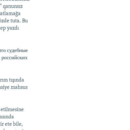
i" qanunsız
batlamağa
közde tuta. Bu
dep yazdı
 что судебные
а российских
rım tışında
usiye mahsus
 etilmesine
nasında
r ete bile,