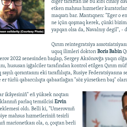
diger taraftan ise bu kibi cinaiy da
etken mahsus hızmetler kuratorları
maqsatı bar. Mantıqnen: "Eger o en
ne içün qoşmaq kerek, çünki bizimk
yapqan olsa da, Navalnıy degil", - d
Qırım reintegratsiya assotsiatsiyası
uquq ilimleri doktorı
Boris Babin
Qı
merov 2022 senesinden başlap, Sergey Aksönovğa yaqın olğa
nı, hususan işğalciler tarafından kontrol etilgen Qırım müft
 sayılı qorantasını eki taraflılıqta, Rusiye Federatsiyasına s
 er türlü qabarcılıqta qabaatlağan "söz yürsetken baş" olara
lar ikâyesiniñ" eñ yüksek noqtası
lannıñ parlaq temsilcisi
Ervin
eklemesi oldı. Belli ki, "Umerovnıñ
siye mahsus hızmetleriniñ tesirli
ıñ marionetkası ola, o, çoqtan berli