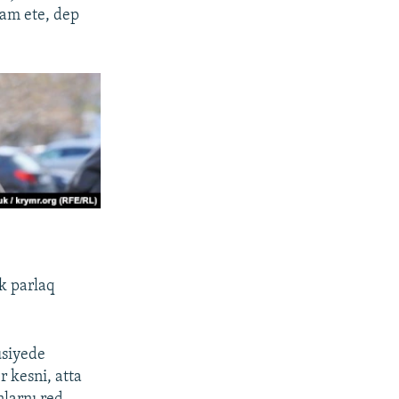
evam ete, dep
k parlaq
usiyede
r kesni, atta