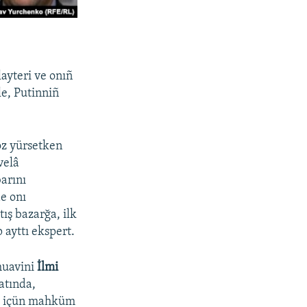
ayteri ve onıñ
ele, Putinniñ
öz yürsetken
velâ
barını
e onı
tış bazarğa, ilk
p ayttı ekspert.
muavini
İlmi
atında,
zm içün mahküm