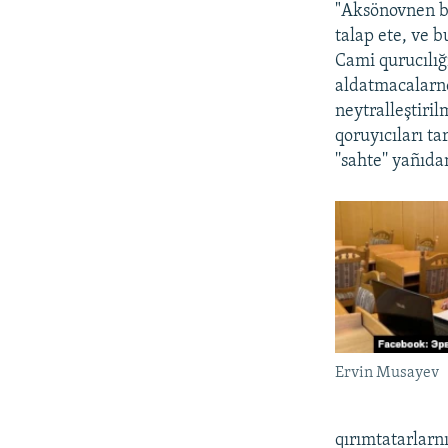
"Aksönovnen ba
talap ete, ve 
Cami qurucılığı
aldatmacalarne
neytralleştiri
qoruyıcıları ta
''sahte'' yañıd
Ervin Musayev
qırımtatarlar