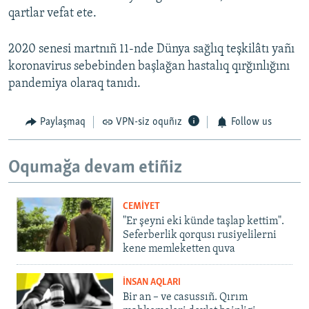
qartlar vefat ete.
2020 senesi martnıñ 11-nde Dünya sağlıq teşkilâtı yañı
koronavirus sebebinden başlağan hastalıq qırğınlığını
pandemiya olaraq tanıdı.
Paylaşmaq
VPN-siz oquñız
Follow us
Oqumağa devam etiñiz
CEMİYET
"Er şeyni eki künde taşlap kettim".
Seferberlik qorqusı rusiyelilerni
kene memleketten quva
İNSAN AQLARI
Bir an – ve casussıñ. Qırım