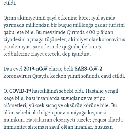
etildi.
Qırım akimiyetiniñ qayd etkenine köre, iyül ayında
yarımada milliondan bir buçuq millionğa qadar turistni
qabul ete bile. Bu mevsimde Qırımda 400 plâjdan
ziyadesini açmağa tüşüneler, akimiyet olar koronavirus
pandemiyası şaraitlerinde qırğınlıq ile küreş
tedbirlerine riayet etecek, dep işandıra.
Daa evel
2019-nCoV
olaraq belli
SARS-CoV-2
koronavirusı Qıtayda keçken yılnıñ soñunda qayd etildi.
O,
COVID-19
hastalığınıñ sebebi oldı. Hastalıq yengil
keçe bile, bazı insanlarda suvuqlanuv ve gripp
alâmetleri, yüksek sıcaq ve öksürüv körüne bile. Bu
ölüm sebebi ola bilgen pnevmoniyağa keçmesi
mümkün. Hastalarnıñ ekseriyeti tüzele; çoqusı allarda
immunitet sisteması zayıf olğan insanlar, hususan