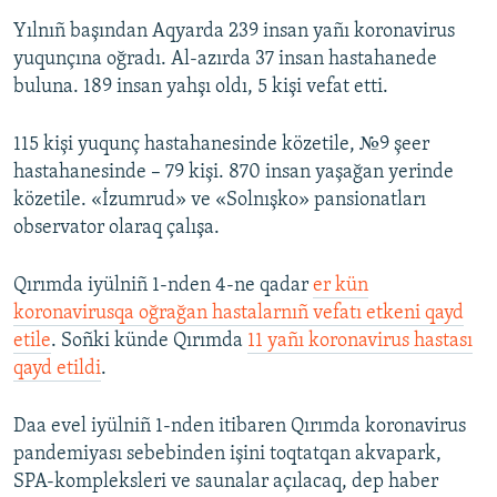
Yılnıñ başından Aqyarda 239 insan yañı koronavirus
yuqunçına oğradı. Al-azırda 37 insan hastahanede
buluna. 189 insan yahşı oldı, 5 kişi vefat etti.
115 kişi yuqunç hastahanesinde közetile, №9 şeer
hastahanesinde – 79 kişi. 870 insan yaşağan yerinde
közetile. «İzumrud» ve «Solnışko» pansionatları
observator olaraq çalışa.
Qırımda iyülniñ 1-nden 4-ne qadar
er kün
koronavirusqa oğrağan hastalarnıñ vefatı etkeni qayd
etile
. Soñki künde Qırımda
11 yañı koronavirus hastası
qayd etildi
.
Daa evel iyülniñ 1-nden itibaren Qırımda koronavirus
pandemiyası sebebinden işini toqtatqan akvapark,
SPA-kompleksleri ve saunalar açılacaq, dep haber