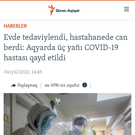
Link
açıqlığı
Esas
HABERLER
mündericege
HABERLER
Evde tedaviylendi, hastahanede can
qaytmaq
SİYASET
Baş
berdi: Aqyarda üç yañı COVID-19
İQTİSADİYAT
navigatsiyağa
hastası qayd etildi
qaytmaq
CEMİYET
Qıdıruvğa
04 iyül 2020, 14:45
MEDENİYET
qaytmaq
Paylaşmaq
VPN-siz oquñız
İNSAN AQLARI
VİDEO
SÜRET
BLOGLAR
FİKİR