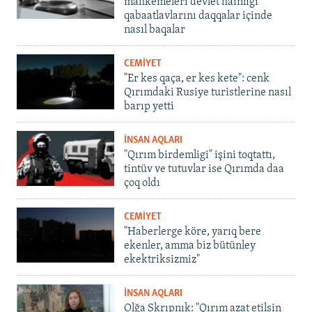
mahkemeleri devlet hainligi
qabaatlavlarını daqqalar içinde
nasıl baqalar
CEMİYET
"Er kes qaça, er kes kete": cenk
Qırımdaki Rusiye turistlerine nasıl
barıp yetti
İNSAN AQLARI
"Qırım birdemligi" işini toqtattı,
tintüv ve tutuvlar ise Qırımda daa
çoq oldı
CEMİYET
"Haberlerge köre, yarıq bere
ekenler, amma biz bütünley
ekektriksizmiz"
İNSAN AQLARI
Olğa Skrıpnık: "Qırım azat etilsin