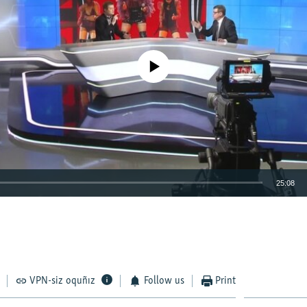
No media source currently available
25:08
EMBED
VPN-siz oquñız
Follow us
Print