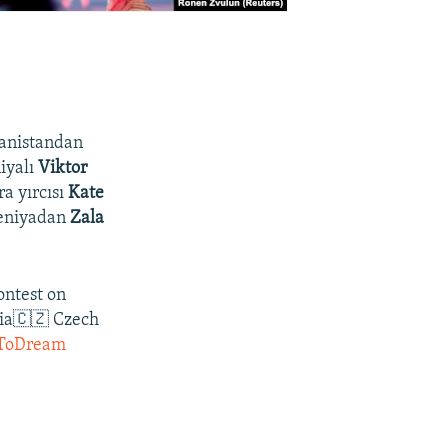
unanistandan
niyalı
Viktor
ra yırcısı
Kate
veniyadan
Zala
ontest on
nia🇨🇿 Czech
ToDream