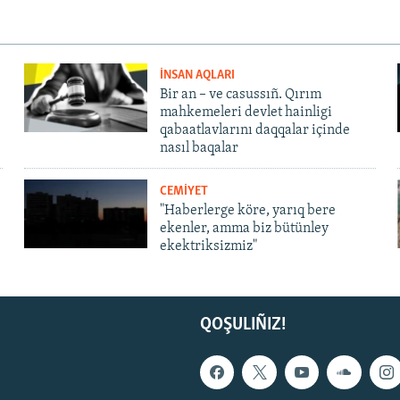
İNSAN AQLARI
Bir an – ve casussıñ. Qırım
mahkemeleri devlet hainligi
qabaatlavlarını daqqalar içinde
nasıl baqalar
CEMİYET
"Haberlerge köre, yarıq bere
ekenler, amma biz bütünley
ekektriksizmiz"
QOŞULIÑIZ!