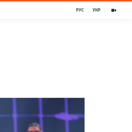
РУС
УКР