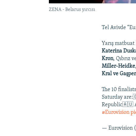
ZENA - Belarus yırcısı
Tel Avivde “Eur
Yarış matbuat h
Katerina Dusk
Kron
, Qıbrız v
Miller-Heidke
Kral ve Gaşper
The 10 finalis
Saturday are:
Republic🇦🇺 
#Eurovision
pi
— Eurovision 