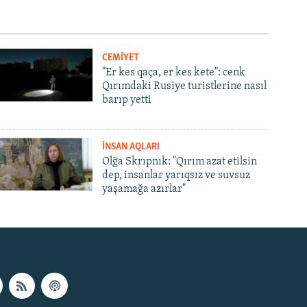
px
width
CEMİYET
"Er kes qaça, er kes kete": cenk
Qırımdaki Rusiye turistlerine nasıl
barıp yetti
İNSAN AQLARI
Olğa Skrıpnık: "Qırım azat etilsin
dep, insanlar yarıqsız ve suvsuz
yaşamağa azırlar"