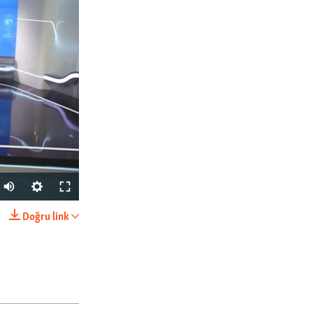
Doğru link
SHARE