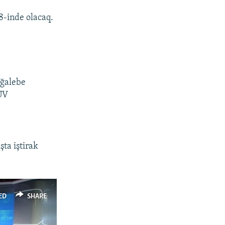
18-inde olacaq.
 ğalebe
UV
ta iştirak
ED
SHARE