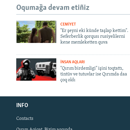
Oqumağa devam etiñiz
CEMİYET
"Er şeyni eki künde taşlap kettim".
Seferberlik qorqusı rusiyelilerni
kene memleketten quva
İNSAN AQLARI
"Qırım birdemligi" işini toqtattı,
tintüv ve tutuvlar ise Qırımda daa
çoq oldı
Русский
INFO
Українською
Contacts
QOŞULIÑIZ!
Qırım.Aqiqat. Bizim aqqında