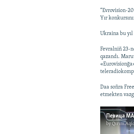
“Evrovision-201
Yır konkursını
Ukraina bu yı
Fevralniñ 23-n
qazandı. Maru
«Eurovisionğa»
teleradiokompa
Daa soñra Free
etmekten vazg
by
Qırım.Aqi