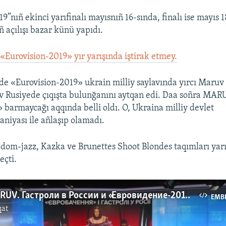
9”nıñ ekinci yarıfinalı mayısnıñ 16-sında, finalı ise mayıs 
ñ açılışı bazar künü yapıdı.
l
«Eurovision-2019» yır yarışında iştirak etmey.
de «Eurovision-2019» ukrain milliy saylavında yırcı Maruv
v Rusiyede çıqışta bulunğanını aytqan edi. Daa soñra MAR
 barmaycağı aqqında belli oldı. O, Ukraina milliy devlet
niyası ile añlaşıp olamadı.
dom-jazz, Kazka ve Brunettes Shoot Blondes taqımları yarış
eçti.
Певица MARUV. Гастроли в России и «Евровидение-2019» (видео)
EMB
qat