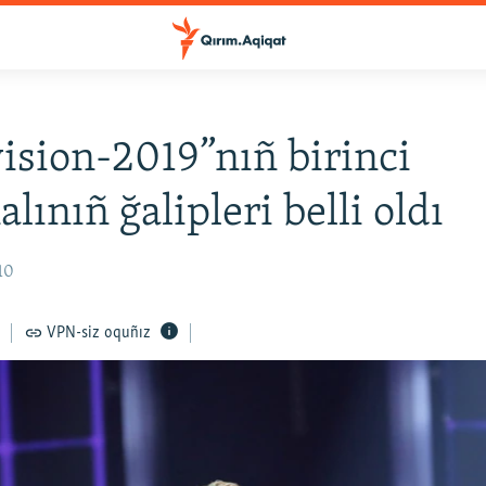
ision-2019”nıñ birinci
alınıñ ğalipleri belli oldı
10
VPN-siz oquñız