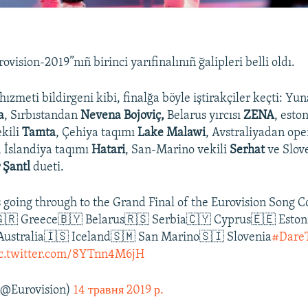
ovision-2019”nıñ birinci yarıfinalınıñ ğalipleri belli oldı.
ızmeti bildirgeni kibi, finalğa böyle iştirakçiler keçti: Y
a
, Sırbıstandan
Nevena Bojoviç,
Belarus yırcısı
ZENA
, esto
ekili
Tamta
, Çehiya taqımı
Lake Malawi
, Avstraliyadan ope
, İslandiya taqımı
Hatari
, San-Marino vekili
Serhat
ve Slo
 Şantl
dueti.
ts going through to the Grand Final of the Eurovision Song C
🇬🇷 Greece🇧🇾 Belarus🇷🇸 Serbia🇨🇾 Cyprus🇪🇪 Esto
Australia🇮🇸 Iceland🇸🇲 San Marino🇸🇮 Slovenia
#Dare
c.twitter.com/8YTnn4M6jH
(@Eurovision)
14 травня 2019 р.