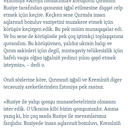
«Estoniya «Arriya formatında» körüşüvni Qırımnıñ
Rusiye tarafından qanunsız işğal etilmesine diqqat celp
etmek içün keçire. Keçken sene Qıırmda insan
aqlarınıñ bozuluv vaziyetini muzakere etmek içün
körüşüv keçirgen edik. Bu pek müim munaqaşalar edi.
Ve bu sene de körüşüvde pek çoq iştirakçi toplaşqanına
quvandım. Bu körüşüvnen, yalıñız ukrain halqı ve
Qırım sakinleri içün degil, mıntaqaviy telükesizlik içün
hafvlı vaqia olğan işğalniñ yedinci yılını qayd etmek
isteymiz», – dedi o.
Onıñ sözlerine köre, Qırımnıñ işğali ve Kremlniñ diger
tecavuziy areketlerinden Estoniya pek raatsız.
«Rusiye ile yahşı qomşu munasebetelrimiz olmasını
ister edik. O Ukraina kibi bizim qomşumızdır. Amma
yazıq ki, bir çoq saada Rusiye ile mevamlarımız
farqlıdır. Rusiyede insan aqlarınıñ bozuluvı, Kremlniñ