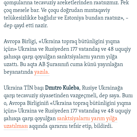
qomşularına tecavuziy areketlerinden raatsızmız. Pek
çoq mesele bar. Ve çoqu doğrudan mıntaqaviy
telükesizlikke bağlıdır ve Estoniya bundan raatsız», –
dep qayd etti nazir.
Avropa Birligi, «Ukraina topraq bütünligini yıqma
içün» Ukraina ve Rusiyeden 177 vatandaş ve 48 uquqiy
şahısqa qarşı qoyulğan sanktsiyalarnı yarım yılğa
uzattı. Bu aqta AB Şurasınıñ cuma künü yayınlağan
beyanatında
yazıla.
Ukraina TİN başı
Dmıtro Kuleba
, Rusiye Ukrainağa
qarşı tecavuziy siyasetinden vazgeçmeli, dep saya. Bunı
o, Avropa Birliginiñ «Ukraina topraq bütünligini yıqma
içün» Ukraina ve Rusiyeden 177 vatandaş ve 48 uquqiy
şahısqa qarşı qoyulğan
sanktsiyalarnı yarım yılğa
uzatılması
aqqında qararını tefsir etip, bildirdi.