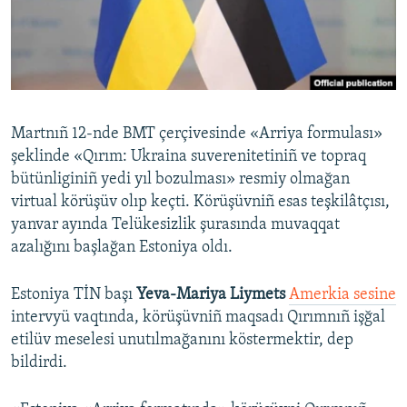
Русский
Українською
QOŞULIÑIZ!
Martnıñ 12-nde BMT çerçivesinde «Arriya formulası»
şeklinde «Qırım: Ukraina suverenitetiniñ ve topraq
bütünliginiñ yedi yıl bozulması» resmiy olmağan
RFE/RS bütün saytları
virtual körüşüv olıp keçti. Körüşüvniñ esas teşkilâtçısı,
yanvar ayında Telükesizlik şurasında muvaqqat
azalığını başlağan Estoniya oldı.
Estoniya TİN başı
Yeva-Mariya Liymets
Amerkia sesine
intervyü vaqtında, körüşüvniñ maqsadı Qırımnıñ işğal
etilüv meselesi unutılmağanını köstermektir, dep
bildirdi.