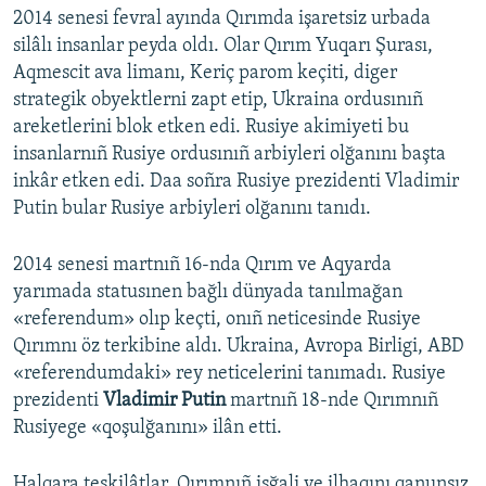
2014 senesi fevral ayında Qırımda işaretsiz urbada
silâlı insanlar peyda oldı. Olar Qırım Yuqarı Şurası,
Aqmescit ava limanı, Keriç parom keçiti, diger
strategik obyektlerni zapt etip, Ukraina ordusınıñ
areketlerini blok etken edi. Rusiye akimiyeti bu
insanlarnıñ Rusiye ordusınıñ arbiyleri olğanını başta
inkâr etken edi. Daa soñra Rusiye prezidenti Vladimir
Putin bular Rusiye arbiyleri olğanını tanıdı.
2014 senesi martnıñ 16-nda Qırım ve Aqyarda
yarımada statusınen bağlı dünyada tanılmağan
«referendum» olıp keçti, onıñ neticesinde Rusiye
Qırımnı öz terkibine aldı. Ukraina, Avropa Birligi, ABD
«referendumdaki» rey neticelerini tanımadı. Rusiye
prezidenti
Vladimir Putin
martnıñ 18-nde Qırımnıñ
Rusiyege «qoşulğanını» ilân etti.
Halqara teşkilâtlar, Qırımnıñ işğali ve ilhaqını qanunsız