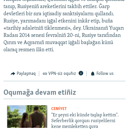
tanıp, Rusiyeniñ areketlerini takbih ettiler. Ğarp
devletleri bir sıra iqtisadiy sanktsiyalarnı qullandı.
Rusiye, yarımadanı işğal etkenini inkâr etip, buña
«tarihiy adaletniñ tiklenmesi», dey. Ukrainanıñ Yuqarı
Radası 2014 senesi fevralniñ 20-ni, Rusiye tarafından
Qırım ve Aqyarnıñ muvaqqat işğali başlağan künü
olaraq resmen ilân etti.
Paylaşmaq
VPN-siz oquñız
Follow us
Oqumağa devam etiñiz
CEMİYET
"Er şeyni eki künde taşlap kettim".
Seferberlik qorqusı rusiyelilerni
kene memleketten quva