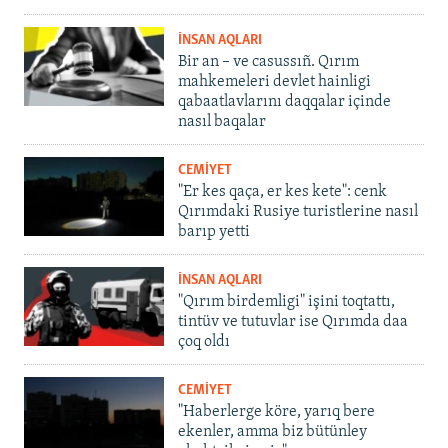
İNSAN AQLARI
Bir an – ve casussıñ. Qırım
mahkemeleri devlet hainligi
qabaatlavlarını daqqalar içinde
nasıl baqalar
CEMİYET
"Er kes qaça, er kes kete": cenk
Qırımdaki Rusiye turistlerine nasıl
barıp yetti
İNSAN AQLARI
"Qırım birdemligi" işini toqtattı,
tintüv ve tutuvlar ise Qırımda daa
çoq oldı
CEMİYET
"Haberlerge köre, yarıq bere
ekenler, amma biz bütünley