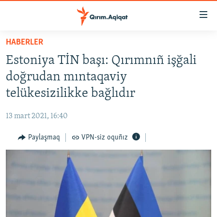
Link
açıqlığı
Esas
HABERLER
mündericege
HABERLER
Estoniya TİN başı: Qırımnıñ işğali
qaytmaq
SİYASET
Baş
doğrudan mıntaqaviy
İQTİSADİYAT
navigatsiyağa
telükesizilikke bağlıdır
qaytmaq
CEMİYET
Qıdıruvğa
13 mart 2021, 16:40
MEDENİYET
qaytmaq
Paylaşmaq
VPN-siz oquñız
İNSAN AQLARI
VİDEO
SÜRET
BLOGLAR
FİKİR