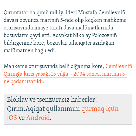
Qırımtatar halqınıñ milliy lideri Mustafa Cemilevniñ
davası boyunca martnıñ 5-nde olıp keçken mahkeme
oturışuvında imaye tarafı dava malümatlarında
bozuvlarnı qayd etti. Advokat Nikolay Polozovnıñ
bildirgenine köre, bozuvlar tahqiqatçı azırlağan
malümatnen bağlı edi.
Mahkeme oturışuvında belli olğanına köre,
Cemilevniñ
Qırımğa kiriş yasağı 15 yılğa – 2034 senesi martnıñ 5-
ne qadar uzatıldı
.​
Bloklav ve tsenzurasız haberler!
Qırım.Aqiqat qullanımını
qurmaq içün
iOS
ve
Android
.