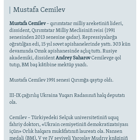
Mustafa Cemilev
Mustafa Cemilev
– qırımtatar milliy areketiniñ lideri,
dissident, Qırımtatar Milliy Meclisiniñ reisi (1991
senesinden 2013 senesine qadar). Repressiyalarğa
oğratılğan edi, 15 yıl sovet apishanelerinde yattı. 303 kün
devamında Omsk apishanesinde açlıq tuttı. Rusiye
akademiki, dissident
Andrey Saharov
Cemilevge qol
tutıp, BM baş kâtibine mektüp yazdı.
Mustafa Cemilev 1991 senesi Qırımğa qaytıp oldı.
III-IX çağırılış Ukraina Yuqarı Radasınıñ halq deputatı
ola.
Cemilev – Türkiyedeki Selçuk universitetiniñ uquq
fahriy doktorı, «Ukrain cemiyetiniñ demokratizatsiyası
içün» Orlık halqara mukâfatınıñ laureatı ola. Nansen
medali (BM), V ve IV seviyeli Yaroslav Mudrıy knâziniñ