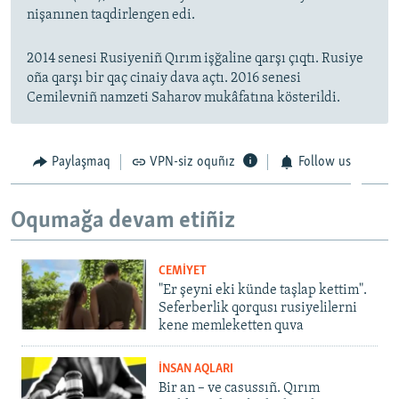
nişanınen taqdirlengen edi.
2014 senesi Rusiyeniñ Qırım işğaline qarşı çıqtı. Rusiye
oña qarşı bir qaç cinaiy dava açtı. 2016 senesi
Cemilevniñ namzeti Saharov mukâfatına kösterildi.
Paylaşmaq
VPN-siz oquñız
Follow us
Oqumağa devam etiñiz
CEMİYET
"Er şeyni eki künde taşlap kettim".
Seferberlik qorqusı rusiyelilerni
kene memleketten quva
İNSAN AQLARI
Bir an – ve casussıñ. Qırım