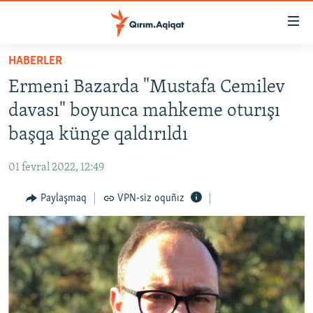
Link
açıqlığı
Esas
HABERLER
mündericege
HABERLER
Ermeni Bazarda "Mustafa Cemilev
qaytmaq
SİYASET
Baş
davası" boyunca mahkeme oturışı
İQTİSADİYAT
navigatsiyağa
başqa künge qaldırıldı
qaytmaq
CEMİYET
Qıdıruvğa
01 fevral 2022, 12:49
MEDENİYET
qaytmaq
Paylaşmaq
VPN-siz oquñız
İNSAN AQLARI
VİDEO
SÜRET
BLOGLAR
FİKİR