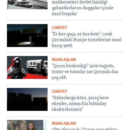
mahkemeleri devlet hainligi
qabaatlavlarını daqqalar içinde
nasıl baqalar
CEMİYET
"Er kes qaça, er kes kete": cenk
Qırımdaki Rusiye turistlerine nasıl
barıp yetti
İNSAN AQLARI
"Qırım birdemligi" işini toqtattı,
tintüv ve tutuvlar ise Qırımda daa
çoq oldı
CEMİYET
"Haberlerge köre, yarıq bere
ekenler, amma biz bütünley
ekektriksizmiz"
İNSAN AQLARI