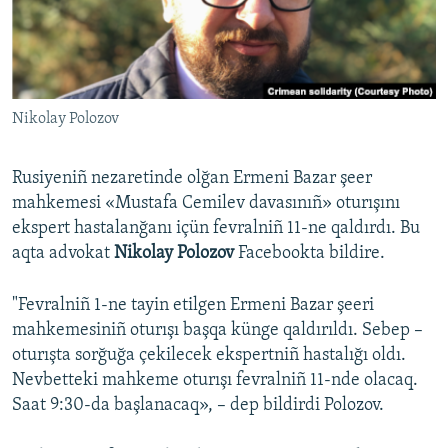
Русский
Українською
Nikolay Polozov
QOŞULIÑIZ!
Rusiyeniñ nezaretinde olğan Ermeni Bazar şeer
mahkemesi «Mustafa Cemilev davasınıñ» oturışını
RFE/RS bütün saytları
ekspert hastalanğanı içün fevralniñ 11-ne qaldırdı. Bu
aqta advokat
Nikolay Polozov
Facebookta bildire.
"Fevralniñ 1-ne tayin etilgen Ermeni Bazar şeeri
mahkemesiniñ oturışı başqa künge qaldırıldı. Sebep –
oturışta sorğuğa çekilecek ekspertniñ hastalığı oldı.
Nevbetteki mahkeme oturışı fevralniñ 11-nde olacaq.
Saat 9:30-da başlanacaq», – dep bildirdi Polozov.