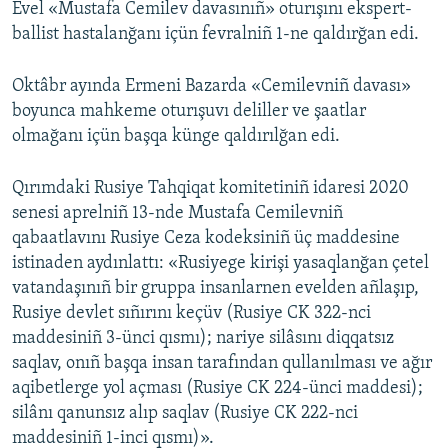
Evel «Mustafa Cemilev davasınıñ» oturışını ekspert-
ballist hastalanğanı içün fevralniñ 1-ne qaldırğan edi.
Oktâbr ayında Ermeni Bazarda «Cemilevniñ davası»
boyunca mahkeme oturışuvı deliller ve şaatlar
olmağanı içün başqa künge qaldırılğan edi.
Qırımdaki Rusiye Tahqiqat komitetiniñ idaresi 2020
senesi aprelniñ 13-nde Mustafa Cemilevniñ
qabaatlavını Rusiye Ceza kodeksiniñ üç maddesine
istinaden aydınlattı: «Rusiyege kirişi yasaqlanğan çetel
vatandaşınıñ bir gruppa insanlarnen evelden añlaşıp,
Rusiye devlet sıñırını keçüv (Rusiye CK 322-nci
maddesiniñ 3-ünci qısmı); nariye silâsını diqqatsız
saqlav, onıñ başqa insan tarafından qullanılması ve ağır
aqibetlerge yol açması (Rusiye CK 224-ünci maddesi);
silânı qanunsız alıp saqlav (Rusiye CK 222-nci
maddesiniñ 1-inci qısmı)».