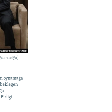
ğdan solğa)
ğan oynamağa
beklegen
ağa
Birligi