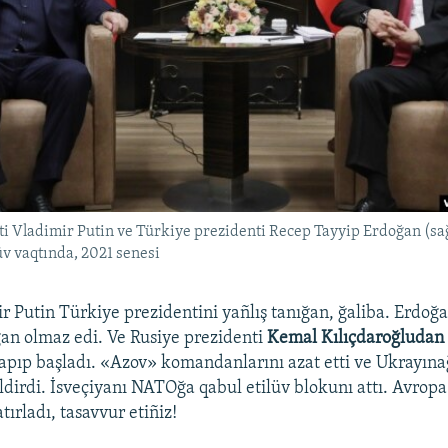
ti Vladimir Putin ve Türkiye prezidenti Recep Tayyip Erdoğan (sa
v vaqtında, 2021 senesi
Putin Türkiye prezidentini yañlış tanığan, ğaliba. Erdo
an olmaz edi. Ve Rusiye prezidenti
Kemal Kılıçdaroğludan
yapıp başladı. «Azov» komandanlarını azat etti ve Ukrayın
ldirdi. İsveçiyanı NATOğa qabul etilüv blokunı attı. Avropa 
tırladı, tasavvur etiñiz!