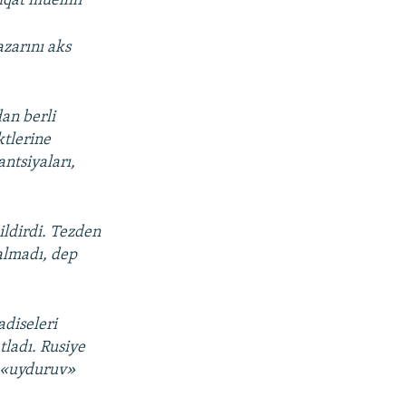
iqat müellifi
azarını aks
an berli
ktlerine
antsiyaları,
ildirdi. Tezden
qalmadı, dep
adiseleri
tladı. Rusiye
ı «uyduruv»