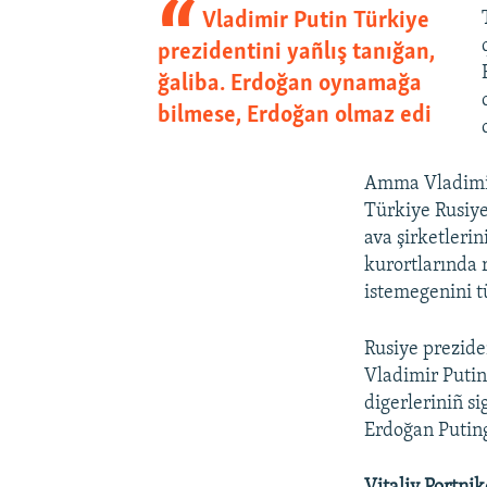
Vladimir Putin Türkiye
prezidentini yañlış tanığan,
ğaliba. Erdoğan oynamağa
bilmese, Erdoğan olmaz edi
Amma Vladimir
Türkiye Rusiye
ava şirketleri
kurortlarında 
istemegenini t
Rusiye prezide
Vladimir Putin 
digerleriniñ s
Erdoğan Puting