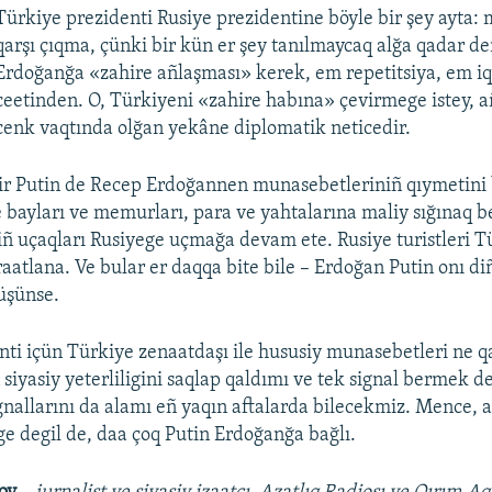
Türkiye prezidenti Rusiye prezidentine böyle bir şey ayta:
qarşı çıqma, çünki bir kün er şey tanılmaycaq alğa qadar deñ
Erdoğanğa «zahire añlaşması» kerek, em repetitsiya, em iq
ceetinden. O, Türkiyeni «zahire habına» çevirmege istey, a
cenk vaqtında olğan yekâne diplomatik neticedir.
 Putin de Recep Erdoğannen munasebetleriniñ qıymetini 
 bayları ve memurları, para ve yahtalarına maliy sığınaq b
niñ uçaqları Rusiyege uçmağa devam ete. Rusiye turistleri T
raatlana. Ve bular er daqqa bite bile – Erdoğan Putin onı d
üşünse.
nti içün Türkiye zenaatdaşı ile hususiy munasebetleri ne 
siyasiy yeterliligini saqlap qaldımı ve tek signal bermek de
ignallarını da alamı eñ yaqın aftalarda bilecekmiz. Mence, a
e degil de, daa çoq Putin Erdoğanğa bağlı.