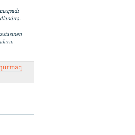
ı maqsadı
dlandıra.
vastasınen
alarnı
qurmaq