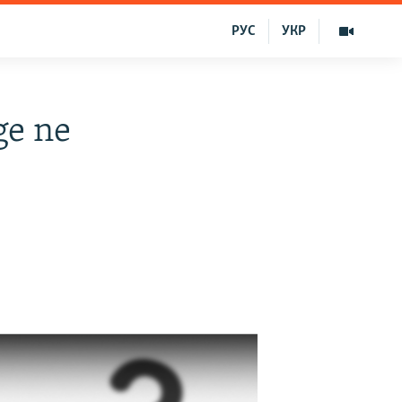
РУС
УКР
ge ne