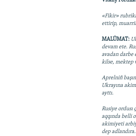
Vitaliy Portni
«Fikir» rubrik
ettirip, muarr
MALÜMAT:
Uk
devam ete. Rus
avadan darbe en
kilse, mektep 
Aprelniñ başın
Ukrayına akimi
ayttı.
Rusiye ordusı ç
aqqında belli o
akimiyeti arbi
dep adlandıra.