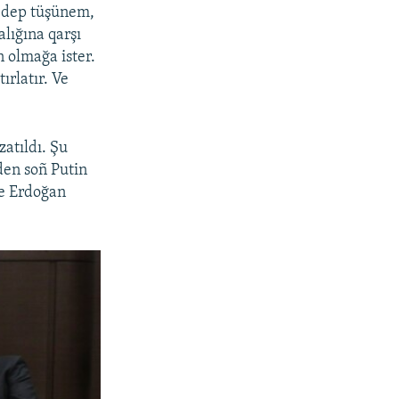
, dep tüşünem,
lığına qarşı
 olmağa ister.
ırlatır. Ve
atıldı. Şu
den soñ Putin
de Erdoğan