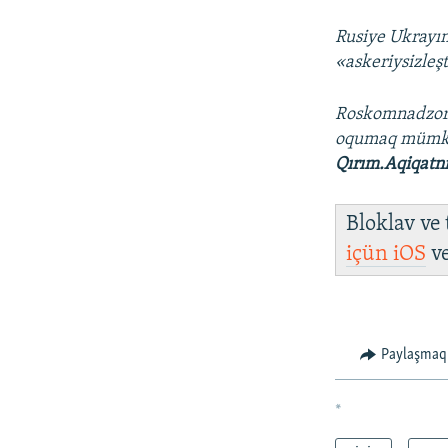
Rusiye Ukrayın
«askeriysizleş
Roskomnadzo
oqumaq mümk
Qırım.Aqiqatn
Bloklav ve
içün
iOS
v
Paylaşmaq
*