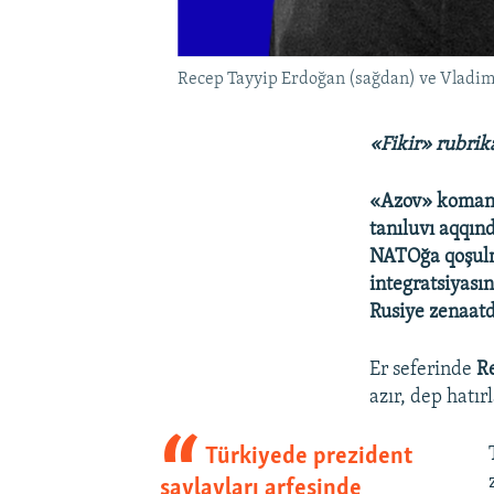
Recep Tayyip Erdoğan (sağdan) ve Vladimir
«Fikir» rubrik
«Azov» komanda
tanıluvı aqqınd
NATOğa qoşulm
integratsiyasın
Rusiye zenaatd
Er seferinde
R
azır, dep hatı
Türkiyede prezident
saylavları arfesinde