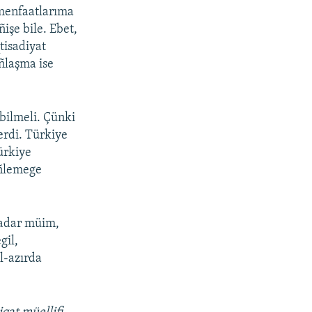
 menfaatlarıma
işe bile. Ebet,
tisadiyat
ñlaşma ise
bilmeli. Çünki
erdi. Türkiye
ürkiye
iñlemege
qadar müim,
gil,
l-azırda