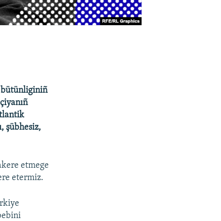
bütünliginiñ
eçiyanıñ
lantik
ı, şübhesiz,
kere etmege
ere etermiz.
rkiye
bebini