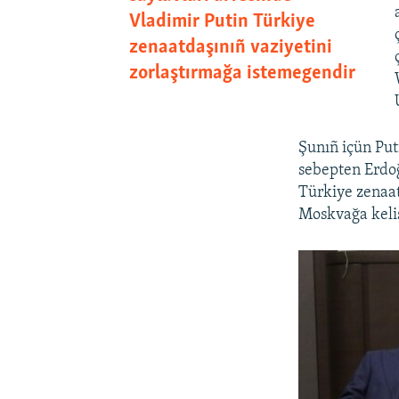
Vladimir Putin Türkiye
zenaatdaşınıñ vaziyetini
zorlaştırmağa istemegendir
Şunıñ içün Put
sebepten Erdo
Türkiye zenaat
Moskvağa keliş