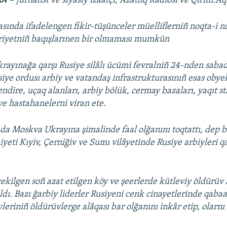
kov
–
jurnalist ve siyasiy izaatçı, Azatlıq Radiosı ve Qırım.Aq
asında ifadelengen fikir-tüşünceler müelliflerniñ noqta-i n
iriyetniñ baqışlarınen bir olmaması mumkün
rayınağa qarşı Rusiye silâlı ücümi fevralniñ 24-nden sabad
iye ordusı arbiy ve vatandaş infrastrukturasınıñ esas obye
dire, uçaq alanları, arbiy bölük, cermay bazaları, yaqıt st
ve hastahanelerni viran ete.
da Moskva Ukrayına şimalinde faal olğanını toqtattı, dep b
yeti Kıyiv, Çerniğiv ve Sumı vilâyetinde Rusiye arbiyleri 
ekilgen soñ azat etilgen köy ve şeerlerde kütleviy öldürüv 
ldı. Bazı ğarbiy liderler Rusiyeni cenk cinayetlerinde qabaa
yleriniñ öldürüvlerge alâqası bar olğanını inkâr etip, olarn