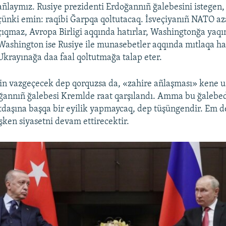
añlaymız. Rusiye prezidenti Erdoğannıñ ğalebesini istegen
çünki emin: raqibi Ğarpqa qoltutacaq. İsveçiyanıñ NATO aza
çıqmaz, Avropa Birligi aqqında hatırlar, Washingtonğa yaqın
Washington ise Rusiye ile munasebetler aqqında mıtlaqa hat
Ukrayınağa daa faal qoltutmağa talap eter.
in vazgeçecek dep qorquzsa da, «zahire añlaşması» kene uz
ğannıñ ğalebesi Kremlde raat qarşılandı. Amma bu ğalebe
daşına başqa bir eyilik yapmaycaq, dep tüşüngendir. Em 
ken siyasetni devam ettirecektir.