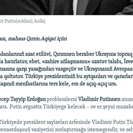
 Putin(soldan), kollaj
ası, mahsus Qırım.Aqiqat içün
nlarınıñ azat etilüvi, Qırımnen beraber Ukrayına topraq 
a hatırlatuv, ebet, «zahire añlaşmasını» uzatuv talabı, İsv
asına qarşı yasağından vazgeçüv ve Ukrayınanıñ Avropaat
a qoltutuv. Türkiye prezidentiniñ bu aytqanları ve qararlar
aşınıñ menfaatlarına ters kele, em de açıq-açıq ura.
ecep Tayyip Erdoğan
problemlerni
Vladimir Putinnen
muza
rlata. Putin avgustta Türkiyege kelecek – ve er şeyni muzak
Türkiyede prezident saylavları arfesinde Vladimir Putin Tü
zenaatdaşınıñ vaziyetini zorlaştırmağa istemegendir, ve se