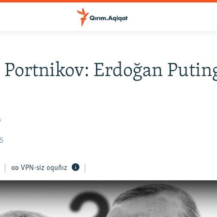
y Portnikov: Erdoğan Putin
v
55
VPN-siz oquñız