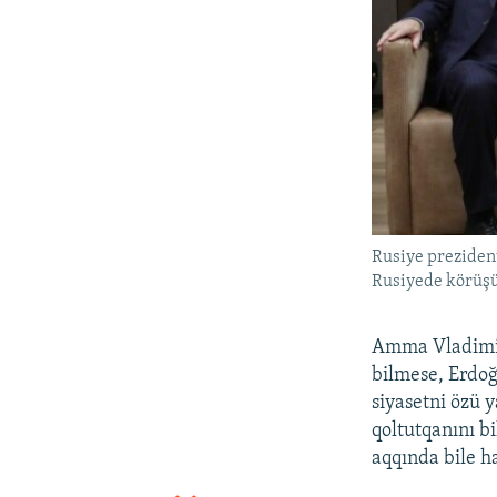
Rusiye preziden
Rusiyede körüşü
Amma Vladimir 
bilmese, Erdoğ
siyasetni özü 
qoltutqanını bi
aqqında bile ha