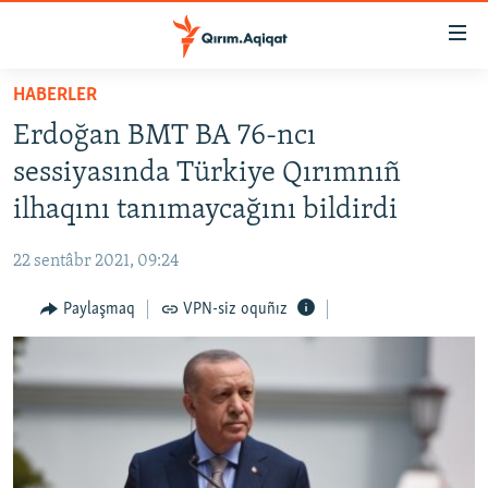
Link
açıqlığı
Esas
HABERLER
mündericege
HABERLER
Erdoğan BMT BA 76-ncı
qaytmaq
SİYASET
Baş
sessiyasında Türkiye Qırımnıñ
İQTİSADİYAT
navigatsiyağa
ilhaqını tanımaycağını bildirdi
qaytmaq
CEMİYET
Qıdıruvğa
22 sentâbr 2021, 09:24
MEDENİYET
qaytmaq
Paylaşmaq
VPN-siz oquñız
İNSAN AQLARI
VİDEO
SÜRET
BLOGLAR
FİKİR