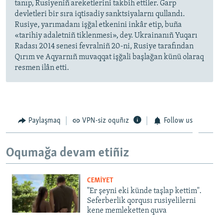
tanıp, Rusiyeniñ areketlerini takbih ettiler. Ğarp
devletleri bir sıra iqtisadiy sanktsiyalarnı qullandı.
Rusiye, yarımadanı işğal etkenini inkâr etip, buña
«tarihiy adaletniñ tiklenmesi», dey. Ukrainanıñ Yuqarı
Radası 2014 senesi fevralniñ 20-ni, Rusiye tarafından
Qırım ve Aqyarnıñ muvaqqat işğali başlağan künü olaraq
resmen ilân etti.
Paylaşmaq
VPN-siz oquñız
Follow us
Oqumağa devam etiñiz
CEMİYET
"Er şeyni eki künde taşlap kettim".
Seferberlik qorqusı rusiyelilerni
kene memleketten quva