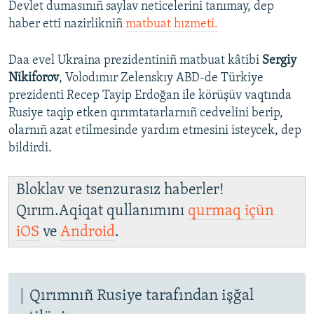
Devlet dumasınıñ saylav neticelerini tanımay, dep
haber etti nazirlikniñ
matbuat hızmeti.
Daa evel Ukraina prezidentiniñ matbuat kâtibi
Sergiy
Nikiforov
, Volodımır Zelenskıy ABD-de Türkiye
prezidenti Recep Tayip Erdoğan ile körüşüv vaqtında
Rusiye taqip etken qırımtatarlarnıñ cedvelini berip,
olarnıñ azat etilmesinde yardım etmesini isteycek, dep
bildirdi.
Bloklav ve tsenzurasız haberler!
Qırım.Aqiqat qullanımını
qurmaq içün
iOS
ve
Android
.
Qırımnıñ Rusiye tarafından işğal