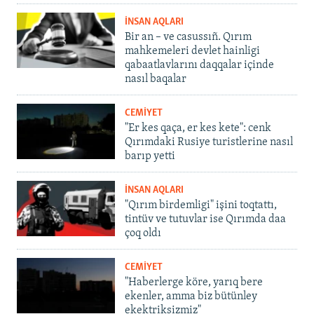
İNSAN AQLARI
Bir an – ve casussıñ. Qırım
mahkemeleri devlet hainligi
qabaatlavlarını daqqalar içinde
nasıl baqalar
CEMİYET
"Er kes qaça, er kes kete": cenk
Qırımdaki Rusiye turistlerine nasıl
barıp yetti
İNSAN AQLARI
"Qırım birdemligi" işini toqtattı,
tintüv ve tutuvlar ise Qırımda daa
çoq oldı
CEMİYET
"Haberlerge köre, yarıq bere
ekenler, amma biz bütünley
ekektriksizmiz"