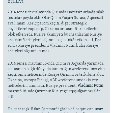
etilüvi
2014 senesi fevral ayında Qırımda işaretsiz urbada silâlı
insanlar peyda oldı. Olar Qırım Yuqarı Şurası, Aqmescit
ava limanı, Keriç parom keçiti, diger strategik
obyektlerni zapt etip, Ukraina ordusınıñ areketlerini
blok etken edi. Rusiye akimiyeti bu insanlarnıñ Rusiye
ordusınıñ arbiyleri olğanını başta inkâr etken edi. Daa
soñra Rusiye prezidenti Vladimir Putin bular Rusiye
arbiyleri olğanını tanıdı.
2014 senesi martnıñ 16-nda Qırım ve Aqyarda yarımada
statusınen bağlı dünyada tanılmağan «referendum» olıp
keçti, onıñ neticesinde Rusiye Qırımnı öz terkibine aldı.
Ukraina, Avropa Birligi, ABD «referendumdaki» rey
neticelerini tanımadı. Rusiye prezidenti
Vladimir Putin
martnıñ 18-nde Qırımnıñ Rusiyege «qoşulğanını» ilân
etti.
Halqara teşkilâtlar, Qırımnıñ işğali ve ilhaqını qanunsız