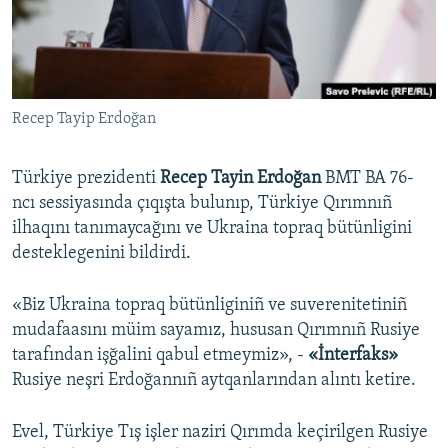
Русский
Українською
Recep Tayip Erdoğan
QOŞULIÑIZ!
Türkiye prezidenti
Recep Tayin Erdoğan
BMT BA 76-
ncı sessiyasında çıqışta bulunıp, Türkiye Qırımnıñ
RFE/RS bütün saytları
ilhaqını tanımaycağını ve Ukraina topraq bütünligini
desteklegenini bildirdi.
«Biz Ukraina topraq bütünliginiñ ve suverenitetiniñ
mudafaasını müim sayamız, hususan Qırımnıñ Rusiye
tarafından işğalini qabul etmeymiz», -
«İnterfaks»
Rusiye neşri Erdoğannıñ aytqanlarından alıntı ketire.
Evel, Türkiye Tış işler naziri Qırımda keçirilgen Rusiye