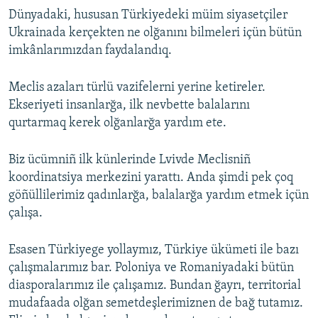
Dünyadaki, hususan Türkiyedeki müim siyasetçiler
Ukrainada kerçekten ne olğanını bilmeleri içün bütün
imkânlarımızdan faydalandıq.
Meclis azaları türlü vazifelerni yerine ketireler.
Ekseriyeti insanlarğa, ilk nevbette balalarını
qurtarmaq kerek olğanlarğa yardım ete.
Biz ücümniñ ilk künlerinde Lvivde Meclisniñ
koordinatsiya merkezini yarattı. Anda şimdi pek çoq
göñüllilerimiz qadınlarğa, balalarğa yardım etmek içün
çalışa.
Esasen Türkiyege yollaymız, Türkiye ükümeti ile bazı
çalışmalarımız bar. Poloniya ve Romaniyadaki bütün
diasporalarımız ile çalışamız. Bundan ğayrı, territorial
mudafaada olğan semetdeşlerimiznen de bağ tutamız.