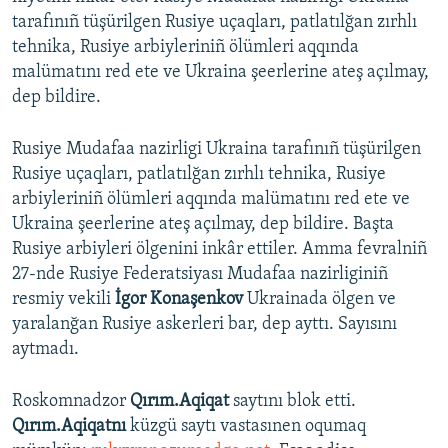
tarafınıñ tüşürilgen Rusiye uçaqları, patlatılğan zırhlı
tehnika, Rusiye arbiyleriniñ ölümleri aqqında
malümatını red ete ve Ukraina şeerlerine ateş açılmay,
dep bildire.
Rusiye Mudafaa nazirligi Ukraina tarafınıñ tüşürilgen
Rusiye uçaqları, patlatılğan zırhlı tehnika, Rusiye
arbiyleriniñ ölümleri aqqında malümatını red ete ve
Ukraina şeerlerine ateş açılmay, dep bildire. Başta
Rusiye arbiyleri ölgenini inkâr ettiler. Amma fevralniñ
27-nde Rusiye Federatsiyası Mudafaa nazirliginiñ
resmiy vekili
İgor Konaşenkov
Ukrainada ölgen ve
yaralanğan Rusiye askerleri bar, dep ayttı. Sayısını
aytmadı.
Roskomnadzor
Qırım.Aqiqat
saytını blok etti.
Qırım.Aqiqatnı
küzgü saytı vastasınen oqumaq