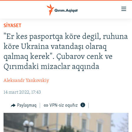
Link
açıqlığı
Esas
SİYASET
mündericege
HABERLER
"Er kes pasportqa köre degil, ruhuna
qaytmaq
SİYASET
Baş
köre Ukraina vatandaşı olaraq
İQTİSADİYAT
navigatsiyağa
qalmaq kerek". Çubarov cenk ve
qaytmaq
CEMİYET
Qırımdaki mizaclar aqqında
Qıdıruvğa
MEDENİYET
qaytmaq
Aleksandr Yankovskiy
İNSAN AQLARI
14 mart 2022, 17:43
VİDEO
SÜRET
Paylaşmaq
VPN-siz oquñız
BLOGLAR
FİKİR