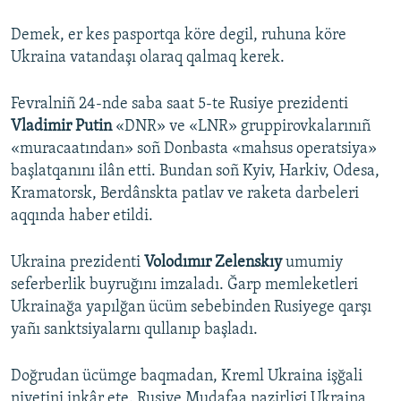
Demek, er kes pasportqa köre degil, ruhuna köre
Ukraina vatandaşı olaraq qalmaq kerek.
Fevralniñ 24-nde saba saat 5-te Rusiye prezidenti
Vladimir Putin
«DNR» ve «LNR» gruppirovkalarınıñ
«muracaatından» soñ Donbasta «mahsus operatsiya»
başlatqanını ilân etti. Bundan soñ Kyiv, Harkiv, Odesa,
Kramatorsk, Berdânskta patlav ve raketa darbeleri
aqqında haber etildi.
Ukraina prezidenti
Volodımır Zelenskıy
umumiy
seferberlik buyruğını imzaladı. Ğarp memleketleri
Ukrainağa yapılğan ücüm sebebinden Rusiyege qarşı
yañı sanktsiyalarnı qullanıp başladı.
Doğrudan ücümge baqmadan, Kreml Ukraina işğali
niyetini inkâr ete. Rusiye Mudafaa nazirligi Ukraina