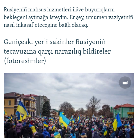
Rusiyeniñ mahsus hızmetleri ilâve buyurıqlarnı
beklegeni aytmağa isteyim. Er şey, umumen vaziyetniñ
nasıl inkaşaf etecegine bağlı olacaq.
Geniçesk: yerli sakinler Rusiyeniñ
tecavuzına qarşı narazılıq bildireler
(fotoresimler)