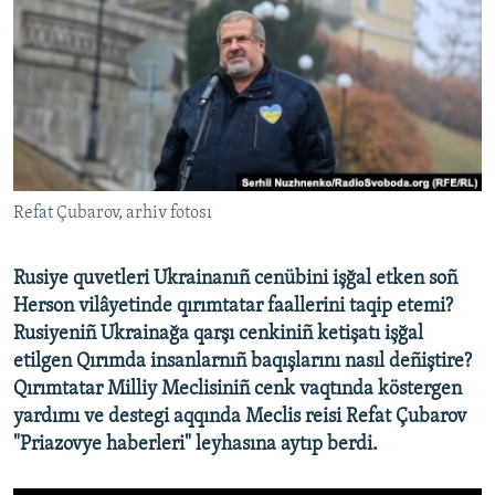
Русский
Українською
QOŞULIÑIZ!
Refat Çubarov, arhiv fotosı
RFE/RS bütün saytları
Rusiye quvetleri Ukrainanıñ cenübini işğal etken soñ
Herson vilâyetinde qırımtatar faallerini taqip etemi?
Rusiyeniñ Ukrainağa qarşı cenkiniñ ketişatı işğal
etilgen Qırımda insanlarnıñ baqışlarını nasıl deñiştire?
Qırımtatar Milliy Meclisiniñ cenk vaqtında köstergen
yardımı ve destegi aqqında Meclis reisi Refat Çubarov
"Priazovye haberleri" leyhasına aytıp berdi.