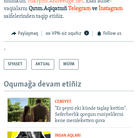
mümkün:
rukrymr.azureedge.net
. Esas adise-
vaqialarnı
Qırım.Aqiqatnıñ
Telegram
ve
İnstagram
saifelerinden taqip etiñiz.
Paylaşmaq
VPN-siz oquñız
Follow us
*
SİYASET
AKTUAL
MÜİM
Oqumağa devam etiñiz
CEMİYET
"Er şeyni eki künde taşlap kettim".
Seferberlik qorqusı rusiyelilerni
kene memleketten quva
İNSAN AQLARI