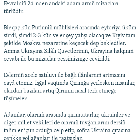
Fevralniñ 24-nden andaki adamlarnıñ mizacları
türlüdir.
Bir qaç kün Putinniñ mühlisleri arasında eyforiya üküm
sürdi, şimdi 2-3 kün ve er şey yahşı olacaq ve Kıyiv tam
şekilde Moskva nezaretine keçecek dep beklediler.
Amma Ukrayina Silâlı Quvetleriniñ, Ukrayina halqınıñ
cevabı ile bu mizaclar pessimizmge çevirildi.
Evlerniñ acele satıluvı ile bağlı ilânlarnıñ artmasını
qayd etemiz. İşğal vaqtında Qırımğa yerleşken insanlar,
olardan bazıları artıq Qırımnı nasıl terk etmege
tüşüneler.
Adamlar, olarnıñ arasında qırımtatarlar, ukrainler ve
diger millet vekilleri de olarnıñ tuvğanlarını dersiñ
talimler içün orduğa celp etip, soñra Ukraina qıtasına
cenkke yollağanları ile raatsızlar.