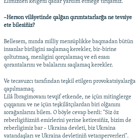
Elimizden kelgeni qadar yardım etmege tırışamız.
–Herson vilâyetinde qalğan qırımtatarlarğa ne tevsiye
ete bilesiñiz?
Bellesem, mında milliy mensüplikke baqmadan bütün
insanlar biriligini saqlamaq kerekler, bir-birine
qoltutmaq, menligini qorçalamaq ve eñ esası
qorantalarını ve balalarını saqlamaq kerekler.
Ve tecavuzcı tarafından teşkil etilgen provokatsiyalarğa
qapılmamaq.
Lilâ İbragimovanı tevqif etkende, ne içün mitinglerge
çıqqanını ve ne içün teşkilâtçılardan biri olğanını
sorağanlarını bilem. O böyle cevap berdi: "Siz öz
reberligiñizniñ emirlerini yerine ketiresiñiz, bizim de
reberligimiz bar – Ukraina devleti, biz Ukraina
vatandaşları ve Ukraina devletiniñ vetanperverleri".