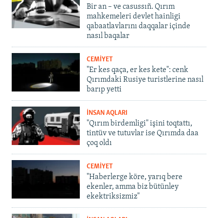
Bir an – ve casussıñ. Qırım
mahkemeleri devlet hainligi
qabaatlavlarını daqqalar içinde
nasıl baqalar
CEMİYET
"Er kes qaça, er kes kete": cenk
Qırımdaki Rusiye turistlerine nasıl
barıp yetti
İNSAN AQLARI
"Qırım birdemligi" işini toqtattı,
tintüv ve tutuvlar ise Qırımda daa
çoq oldı
CEMİYET
"Haberlerge köre, yarıq bere
ekenler, amma biz bütünley
ekektriksizmiz"