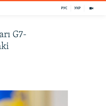
РУС
УКР
arı G7-
aki