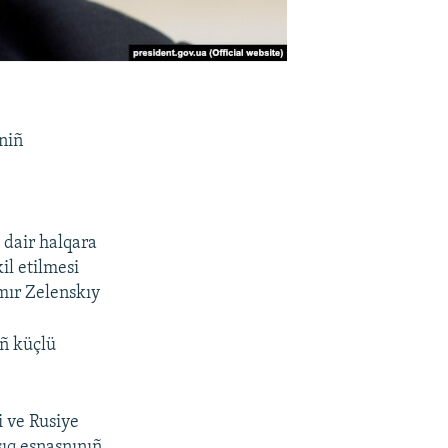
iniñ
 dair halqara
il etilmesi
ımır Zelenskıy
iñ küçlü
i ve Rusiye
şıq esnasnınıñ