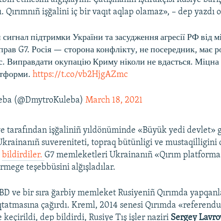
ı. Qırımnıñ işğalini iç bir vaqıt aqlap olamaz», – dep yazdı o
сигнал підтримки України та засудження агресії РФ від м
прав G7. Росія — сторона конфлікту, не посередник, має 
. Виправдати окупацію Криму ніколи не вдасться. Міцна
атформи.
https://t.co/vb2HjgAZmc
eba (@DmytroKuleba)
March 18, 2021
e tarafından işğaliniñ yıldönüminde «Büyük yedi devlet» 
 Ukrainanıñ suvereniteti, topraq bütünligi ve mustaqilligini 
i
bildirdiler.
G7 memleketleri Ukrainanıñ «Qırım platforma
mege teşebbüsini alğışladılar.
D ve bir sıra ğarbiy memleket Rusiyeniñ Qırımda yapqanla
toqtatmasına çağırdı. Kreml, 2014 senesi Qırımda «refere
keçirildi, dep bildirdi, Rusiye Tış işler naziri
Sergey Lavro