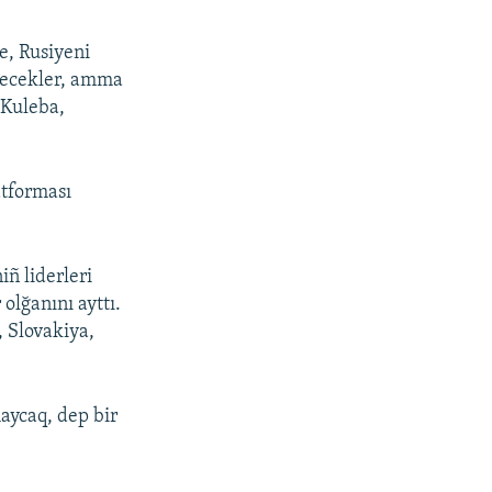
e, Rusiyeni
etecekler, amma
 Kuleba,
atforması
iñ liderleri
olğanını ayttı.
 Slovakiya,
aycaq, dep bir