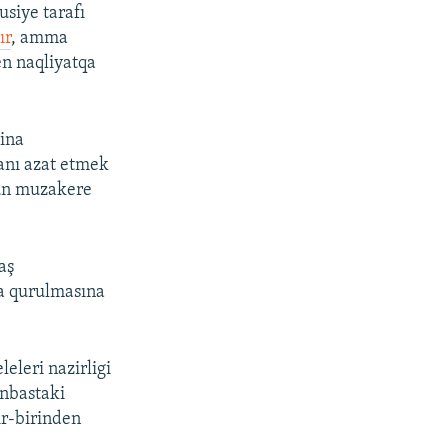
usiye tarafı
ır
, amma
n naqliyatqa
ina
danı azat etmek
çün muzakere
aş
ma qurulmasına
eleri nazirligi
onbastaki
ir-birinden