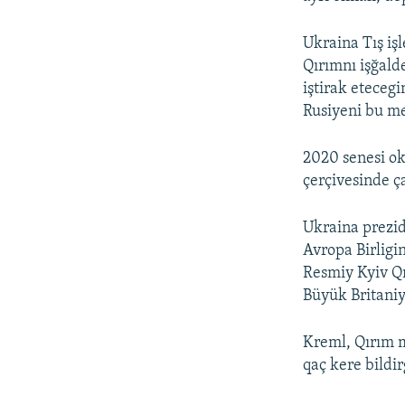
Ukraina Tış iş
Qırımnı işğald
iştirak eteceg
Rusiyeni bu me
2020 senesi ok
çerçivesinde ç
Ukraina prezid
Avropa Birligi
Resmiy Kyiv Qı
Büyük Britaniy
Kreml, Qırım m
qaç kere bildir