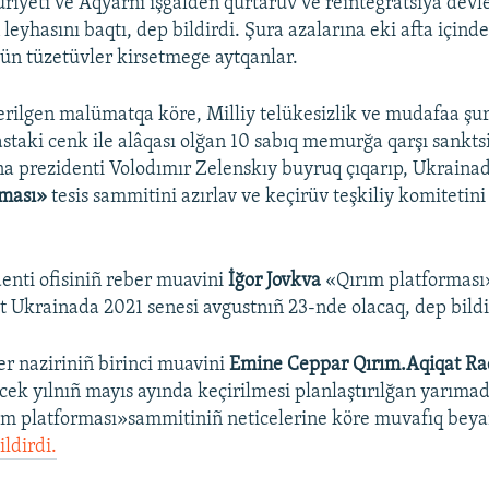
yeti ve Aqyarnı işğalden qurtaruv ve reintegratsiya devl
 leyhasını baqtı, dep bildirdi. Şura azalarına eki afta içind
ün tüzetüvler kirsetmege aytqanlar.
rilgen malümatqa köre, Milliy telükesizlik ve mudafaa şur
astaki cenk ile alâqası olğan 10 sabıq memurğa qarşı sankts
ina prezidenti Volodımır Zelenskıy buyruq çıqarıp, Ukraina
rması»
tesis sammitini azırlav ve keçirüv teşkiliy komiteti
enti ofisiniñ reber muavini
İğor Jovkva
«Qırım platforması
 Ukrainada 2021 senesi avgustnıñ 23-nde olacaq, dep bildi
er naziriniñ birinci muavini
Emine Ceppar Qırım.Aqiqat Ra
cek yılnıñ mayıs ayında keçirilmesi planlaştırılğan yarıma
rım platforması»sammitiniñ neticelerine köre muvafıq be
ildirdi.