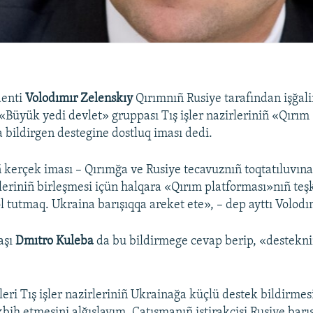
denti
Volodımır Zelenskıy
Qırımnıñ Rusiye tarafından işğal
Büyük yedi devlet» gruppası Tış işler nazirleriniñ «Qırım
 bildirgen destegine dostluq iması dedi.
 kerçek iması – Qırımğa ve Rusiye tecavuznıñ toqtatıluvına
tleriniñ birleşmesi içün halqara «Qırım platforması»nıñ teşk
l tutmaq. Ukraina barışıqqa areket ete», – dep ayttı Volod
aşı
Dmıtro Kuleba
da bu bildirmege cevap berip, «destekn
ri Tış işler nazirleriniñ Ukrainağa küçlü destek bildirmes
kbih etmesini alğışlayım. Çatışmanıñ iştirakçisi Rusiye barı