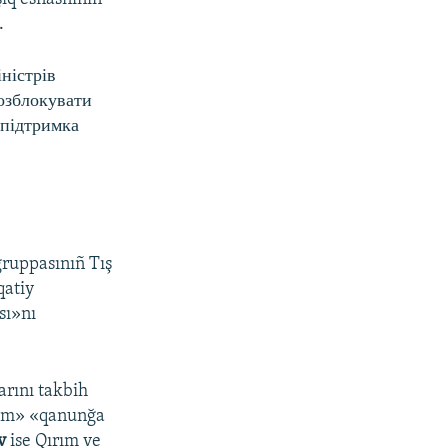
.
іністрів
розблокувати
 підтримка
gruppasınıñ Tış
qatiy
sı»nı
rını takbih
ndum» «qanunğa
v
ise Qırım ve