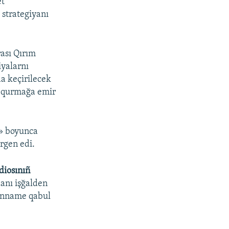
et
e strategiyanı
ası Qırım
iyalarnı
da keçirilecek
ni qurmağa emir
» boyunca
rgen edi.
diosınıñ
danı işğalden
yanname qabul