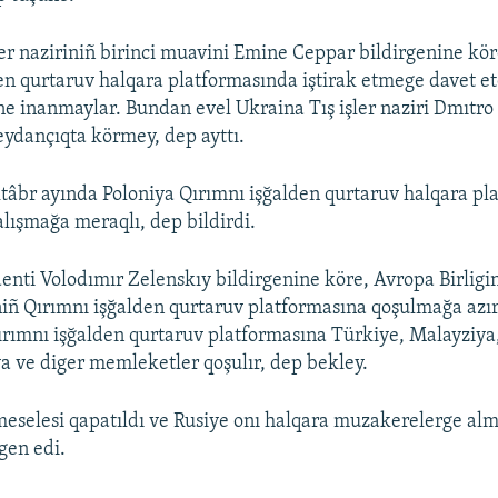
ler naziriniñ birinci muavini Emine Ceppar bildirgenine kör
en qurtaruv halqara platformasında iştirak etmege davet 
ine inanmaylar. Bundan evel Ukraina Tış işler naziri Dmıtro
ydançıqta körmey, dep ayttı.
tâbr ayında Poloniya Qırımnı işğalden qurtaruv halqara pl
alışmağa meraqlı, dep bildirdi.
enti Volodımır Zelenskıy bildirgenine köre, Avropa Birligin
niñ Qırımnı işğalden qurtaruv platformasına qoşulmağa azır 
rımnı işğalden qurtaruv platformasına Türkiye, Malayziya,
a ve diger memleketler qoşulır, dep bekley.
eselesi qapatıldı ve Rusiye onı halqara muzakerelerge alm
gen edi.