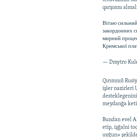
qarşısını almal
Вітаю сильний 
закордонних с
мирний процес
Кримської пл
— Dmytro Kul
Qırımnıñ Rusiy
işler nazirleri
desteklegenin
meydanğa ketir
Bundan evel AB
etip, işğalni 
uyğun» şekilde 