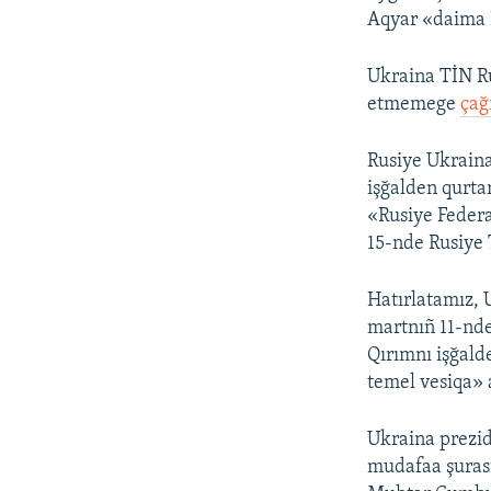
Aqyar «daima R
Ukraina TİN Ru
etmemege
çağ
Rusiye Ukraina
işğalden qurta
«Rusiye Federa
15-nde Rusiye T
Hatırlatamız, 
martnıñ 11-nde
Qırımnı işğald
temel vesiqa» a
Ukraina prezid
mudafaa şuras