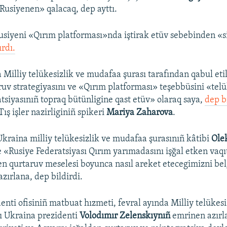
usiyenen» qalacaq, dep ayttı.​
siyeni «Qırım platforması»nda iştirak etüv sebebinden «si
ırdı.
 Milliy telükesizlik ve mudafaa şurası tarafından qabul eti
ruv strategiyasını ve «Qırım platforması» teşebbüsini «tel
tsiyasınıñ topraq bütünligine qast etüv» olaraq saya,
dep b
ış işler nazirliginiñ spikeri
Mariya Zaharova
.
Ukraina milliy telükesizlik ve mudafaa şurasınıñ kâtibi
Ole
 «Rusiye Federatsiyası Qırım yarımadasını işğal etken vaqıt
en qurtaruv meselesi boyunca nasıl areket etecegimizni bel
zırlana, dep bildirdi.
enti ofisiniñ matbuat hızmeti, fevral ayında Milliy telükesi
ı Ukraina prezidenti
Volodımır Zelenskıynıñ
emrinen azırl