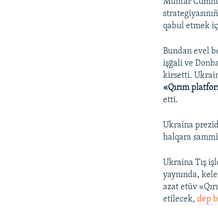
Muhtar Cumhuri
strategiyasınıñ
qabul etmek iç
Bundan evel be
işğali ve Donb
kirsetti. Ukra
«Qırım platfo
etti.
Ukraina prezid
halqara sammit
Ukraina Tış işl
yaynında, kele
azat etüv «Qı
etilecek,
dep b