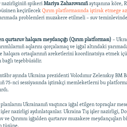
r nazirliginiñ spikeri
Mariya Zaharovanıñ
aytqanına köre, R
büsinen keçirilecek
Qırım platformasında iştirak etmege az
arımada problemleri muzakere etilmeli – suv teminlevinde
en qurtaruv halqara meydançığı (Qırım platforması)
– Ukra
ırımlılarnıñ aqlarını qorçalamaq ve işğal altındaki yarıma
e halqara ortaqlarınıñ areketlerini koordinatsiya etmek i
 bağlı teşebbüsidir.
ntâbr ayında Ukraina prezidenti Volodımır Zelenskıy BM B
ñ 75-nci sessiyasında iştirakçi memleketlerni bu platfor
rdı.
planlarını Ukrainanıñ vaqtınca işğal etilgen topraqlar mesel
işler nazirligi aydınlatqanlar. Ukraina Tış işler nazirligi, D
üv ve Qırımnı işğalden qurtaruv muzakere meydançıqları b
p tüşüne.