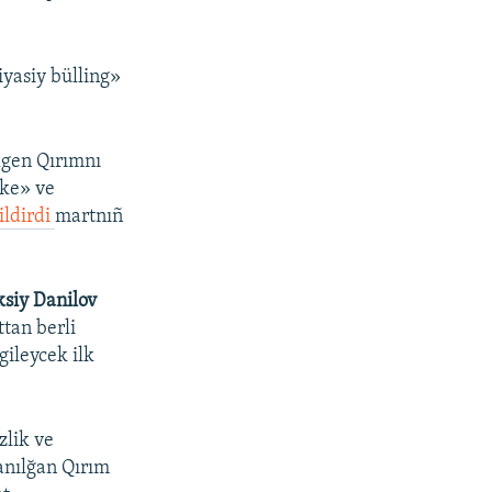
yasiy bülling»
lgen Qırımnı
üke» ve
ildirdi
martnıñ
ksiy Danilov
tan berli
gileycek ilk
zlik ve
anılğan Qırım