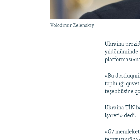
Volodımır Zelenskıy
Ukraina prezi
yıldönüminde «
platforması»na
«Bu dostluqnıñ
toplulığı quve
teşebbüsine qo
Ukraina TİN b
işareti» dedi.
«G7 memleketle
tecavuzınıñ ta