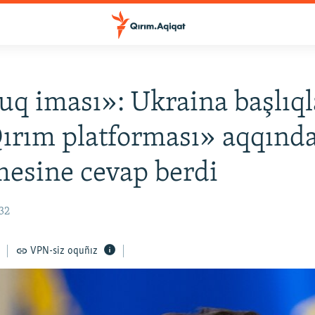
uq iması»: Ukraina başlıql
ırım platforması» aqqınd
mesine cevap berdi
:32
VPN-siz oquñız