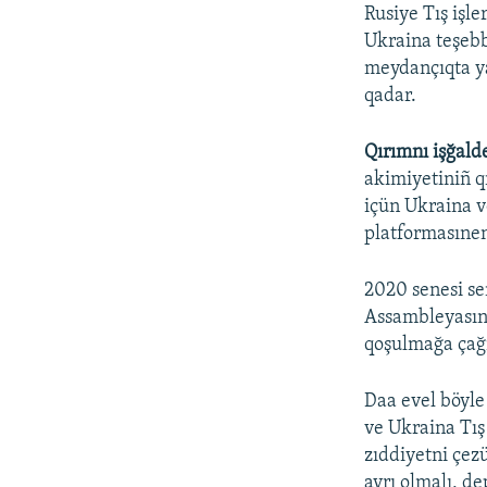
Rusiye Tış işle
Ukraina teşeb
meydançıqta y
qadar.
Qırımnı işğald
akimiyetiniñ q
içün Ukraina v
platformasınen
2020 senesi se
Assambleyasını
qoşulmağa çağı
Daa evel böyle 
ve Ukraina Tış 
zıddiyetni çez
ayrı olmalı, de