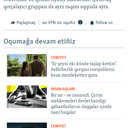
qorçalayıcı gruppası da aynı raqam aqqında ayta.
Paylaşmaq
VPN-siz oquñız
Follow us
Oqumağa devam etiñiz
CEMİYET
"Er şeyni eki künde taşlap kettim".
Seferberlik qorqusı rusiyelilerni
kene memleketten quva
İNSAN AQLARI
Bir an – ve casussıñ. Qırım
mahkemeleri devlet hainligi
qabaatlavlarını daqqalar içinde
nasıl baqalar
CEMİYET