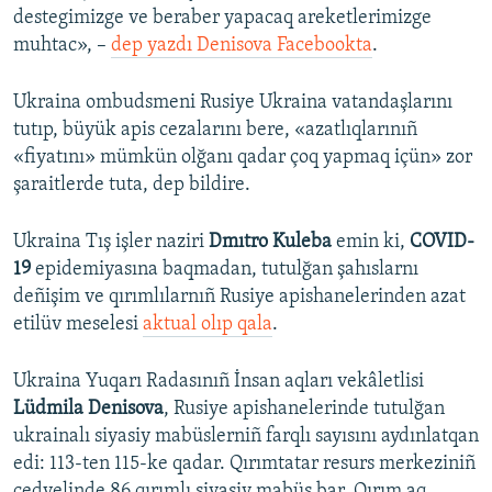
destegimizge ve beraber yapacaq areketlerimizge
muhtac», –
dep yazdı Denisova Facebookta
.
Ukraina ombudsmeni Rusiye Ukraina vatandaşlarını
tutıp, büyük apis cezalarını bere, «azatlıqlarınıñ
«fiyatını» mümkün olğanı qadar çoq yapmaq içün» zor
şaraitlerde tuta, dep bildire.
Ukraina Tış işler naziri
Dmıtro Kuleba
emin ki,
COVID-
19
epidemiyasına baqmadan, tutulğan şahıslarnı
deñişim ve qırımlılarnıñ Rusiye apishanelerinden azat
etilüv meselesi
aktual olıp qala
.
Ukraina Yuqarı Radasınıñ İnsan aqları vekâletlisi
Lüdmila Denisova
, Rusiye apishanelerinde tutulğan
ukrainalı siyasiy mabüslerniñ farqlı sayısını aydınlatqan
edi: 113-ten 115-ke qadar. Qırımtatar resurs merkeziniñ
cedvelinde 86 qırımlı siyasiy mabüs bar. Qırım aq