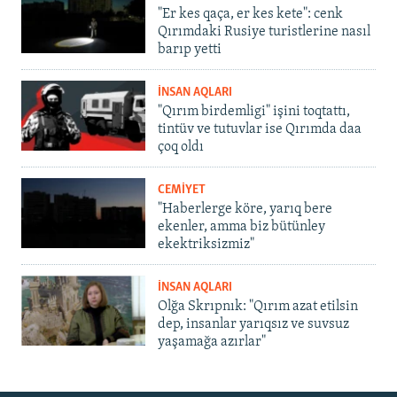
"Er kes qaça, er kes kete": cenk
Qırımdaki Rusiye turistlerine nasıl
barıp yetti
İNSAN AQLARI
"Qırım birdemligi" işini toqtattı,
tintüv ve tutuvlar ise Qırımda daa
çoq oldı
CEMİYET
"Haberlerge köre, yarıq bere
ekenler, amma biz bütünley
ekektriksizmiz"
İNSAN AQLARI
Olğa Skrıpnık: "Qırım azat etilsin
dep, insanlar yarıqsız ve suvsuz
yaşamağa azırlar"