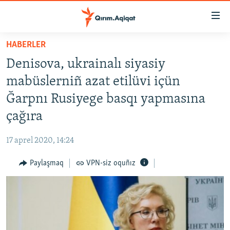
Link
açıqlığı
Esas
HABERLER
mündericege
HABERLER
Denisova, ukrainalı siyasiy
qaytmaq
SİYASET
Baş
mabüslerniñ azat etilüvi içün
İQTİSADİYAT
navigatsiyağa
Ğarpnı Rusiyege basqı yapmasına
qaytmaq
CEMİYET
çağıra
Qıdıruvğa
MEDENİYET
qaytmaq
17 aprel 2020, 14:24
İNSAN AQLARI
Paylaşmaq
VPN-siz oquñız
VİDEO
SÜRET
BLOGLAR
FİKİR