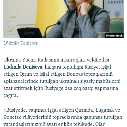
Русский
Українською
QOŞULIÑIZ!
Lüdmila Denisova
Ukraina Yuqarı Radasınıñ insan aqları vekâletlisi
RFE/RS bütün saytları
Lüdmila Denisova
, halqara toplulıqnı Rusiye, işğal
etilgen Qırım ve işğal etilgen Donbas topraqlarınıñ
apishanelerinde tutulğan ukrainalı siyasiy mabüslerni
azat ettirmek içün Rusiyege daa çoq basqı yapmasına
çağıra.
«Rusiyede, vaqtınca işğal etilgen Qırımda, Lugansk ve
Donetsk vilâyetleriniñ topraqlarında qanunsız tutulğan
vatandaşlarımıznıñ ayatı er kün telükede. Olar