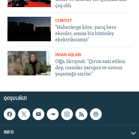
çoq oldı
CEMİYET
"Haberlerge köre, yarıq bere
ekenler, amma biz bütünley
ekektriksizmiz"
İNSAN AQLARI
Olğa Skrıpnık: "Qırım azat etilsin
dep, insanlar yarıqsız ve suvsuz
yaşamağa azırlar"
QOŞULIÑIZ!
INFO