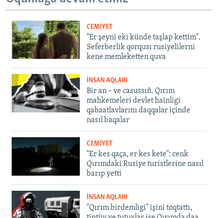
CEMİYET
"Er şeyni eki künde taşlap kettim".
Seferberlik qorqusı rusiyelilerni
kene memleketten quva
İNSAN AQLARI
Bir an – ve casussıñ. Qırım
mahkemeleri devlet hainligi
qabaatlavlarını daqqalar içinde
nasıl baqalar
CEMİYET
"Er kes qaça, er kes kete": cenk
Qırımdaki Rusiye turistlerine nasıl
barıp yetti
İNSAN AQLARI
"Qırım birdemligi" işini toqtattı,
tintüv ve tutuvlar ise Qırımda daa