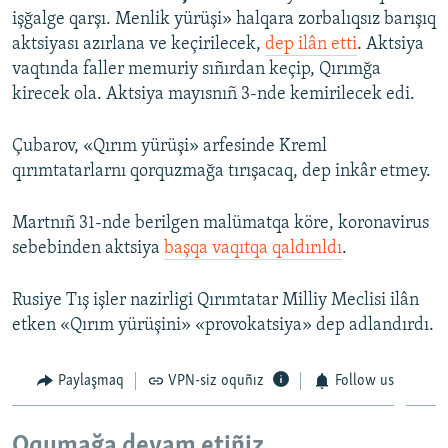
işğalge qarşı. Menlik yürüşi» halqara zorbalıqsız barışıq
aktsiyası azırlana ve keçirilecek,
dep ilân etti
. Aktsiya
vaqtında faller memuriy sıñırdan keçip, Qırımğa
kirecek ola. Aktsiya mayısnıñ 3-nde kemirilecek edi.
Çubarov, «Qırım yürüşi» arfesinde Kreml
qırımtatarlarnı qorquzmağa tırışacaq, dep inkâr etmey.
Martnıñ 31-nde berilgen malümatqa köre, koronavirus
sebebinden aktsiya
başqa vaqıtqa qaldırıldı
.
Rusiye Tış işler nazirligi Qırımtatar Milliy Meclisi ilân
etken «Qırım yürüşini» «provokatsiya» dep adlandırdı.
Paylaşmaq
VPN-siz oquñız
Follow us
Oqumağa devam etiñiz