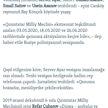
Vatandaş jurnalisti
Server Ayar
, faaller
Osman Asanov
,
Smail Saitov
ve
Usein Asanov
tenbilendi – episi Canköy
Русский
rayonınıñ Bay Könçek köyünde yaşay.
Українською
«Qırımtatar Milliy Meclisi» ekstremist teşkilâtınıñ
QOŞULIÑIZ!
azaları 03.05.2020, 18.05.2020 ve 26.06.2020
tarihlerinde qanunsız aktsiyalarını keçire bile», – dep
haber etile Rusiye politsiyasınıñ vesiqasında.
RFE/RS bütün saytları
Qayd etilgenine köre, Server Ayar vesiqanı imzalamağa
razı olmadı. Tenbi vesiqası berilgende hadim cep
telefonına çıqardı. Jurnalistni tenbiledi: «Qanunnı
bozsañız, mesüliyetke çekileceksiñiz».
2019 senesi dekabrniñ 6-nda Qırımtatar Milliy
Meclisiniñ reisi
Refat Çubarov
«Dünya – zorbalıq ve