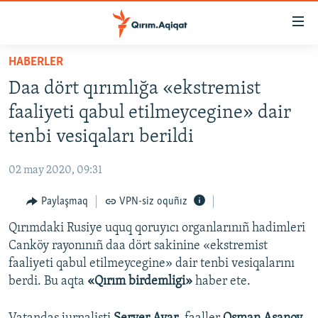
Link
açıqlığı
Esas
HABERLER
mündericege
HABERLER
Daa dört qırımlığa «ekstremist
qaytmaq
SİYASET
Baş
faaliyeti qabul etilmeycegine» dair
İQTİSADİYAT
navigatsiyağa
tenbi vesiqaları berildi
qaytmaq
CEMİYET
Qıdıruvğa
02 may 2020, 09:31
MEDENİYET
qaytmaq
Paylaşmaq
VPN-siz oquñız
İNSAN AQLARI
Qırımdaki Rusiye uquq qoruyıcı organlarınıñ hadimleri
VİDEO
Canköy rayonınıñ daa dört sakinine «ekstremist
SÜRET
faaliyeti qabul etilmeycegine» dair tenbi vesiqalarını
BLOGLAR
berdi. Bu aqta
«Qırım birdemligi»
haber ete.
FİKİR