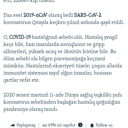
etti, 226669 kişi tüzeldi.
Daa evel
2019-nCoV
olaraq belli
SARS-CoV-2
koronavirusı Qıtayda keçken yılnıñ soñunda qayd etildi.
O,
COVID-19
hastalığınıñ sebebi oldı. Hastalıq yengil
keçe bile, bazı insanlarda suvuqlanuv ve gripp
alâmetleri, yüksek sıcaq ve öksürüv körüne bile. Bu
ölüm sebebi ola bilgen pnevmoniyağa keçmesi
mümkün. Hastalarnıñ ekseriyeti tüzele; çoqusı allarda
immunitet sisteması zayıf olğan insanlar, hususan
qartlar vefat ete.
2020 senesi martnıñ 11-nde Dünya sağlıq teşkilâtı yañı
koronavirus sebebinden başlağan hastalıq qırğınlığını
pandemiya olaraq tanıdı.
Paylaşmaq
VPN-siz oquñız
Follow us