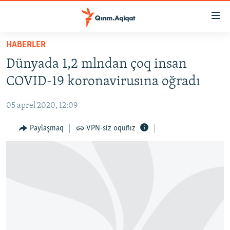
Link
açıqlığı
Esas
HABERLER
mündericege
HABERLER
Dünyada 1,2 mlndan çoq insan
qaytmaq
SİYASET
Baş
COVID-19 koronavirusına oğradı
İQTİSADİYAT
navigatsiyağa
qaytmaq
05 aprel 2020, 12:09
CEMİYET
Qıdıruvğa
MEDENİYET
Paylaşmaq
VPN-siz oquñız
qaytmaq
İNSAN AQLARI
VİDEO
SÜRET
BLOGLAR
FİKİR