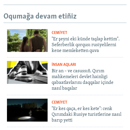
Oqumağa devam etiñiz
CEMİYET
"Er şeyni eki künde taşlap kettim".
Seferberlik qorqusı rusiyelilerni
kene memleketten quva
İNSAN AQLARI
Bir an – ve casussıñ. Qırım
mahkemeleri devlet hainligi
qabaatlavlarını daqqalar içinde
nasıl baqalar
CEMİYET
"Er kes qaça, er kes kete": cenk
Qırımdaki Rusiye turistlerine nasıl
barıp yetti