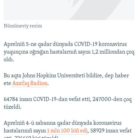
Русский
Українською
Nümüneviy resim
QOŞULIÑIZ!
Aprelniñ 5-ne qadar dünyada COVID-19 koronavirus
yuqunçına oğrağan hastalarnıñ sayısı 1,2 milliondan çoq
oldı.
RFE/RS bütün saytları
Bu aqta Johns Hopkins Universiteti bildire, dep haber
ete
Azatlıq Radiosı
.
64784 insan COVID-19-dan vefat etti, 247000-den çoq
tüzeldi.
Aprelniñ 4-ü sabasına qadar dünyada koronavirus
hastalarınıñ sayısı
1 mln 100 biñ edi
, 58929 insan vefat