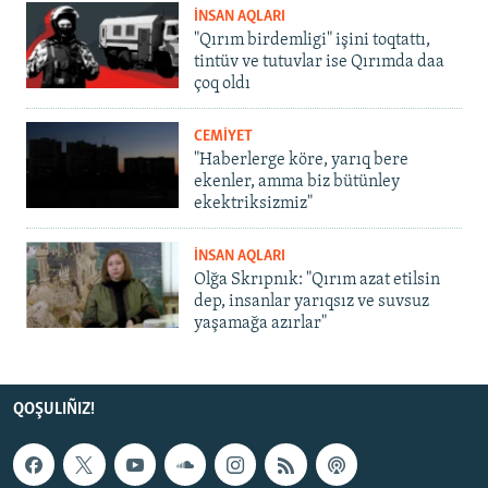
İNSAN AQLARI
"Qırım birdemligi" işini toqtattı,
tintüv ve tutuvlar ise Qırımda daa
çoq oldı
CEMİYET
"Haberlerge köre, yarıq bere
ekenler, amma biz bütünley
ekektriksizmiz"
İNSAN AQLARI
Olğa Skrıpnık: "Qırım azat etilsin
dep, insanlar yarıqsız ve suvsuz
yaşamağa azırlar"
QOŞULIÑIZ!