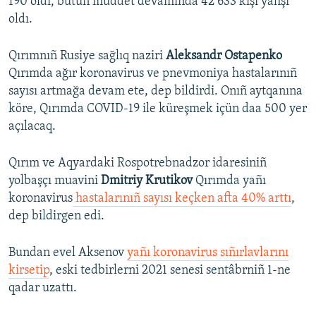
190 oldı, bütün müddet devamında 42 633 kişi yahşı
oldı.
Qırımnıñ Rusiye sağlıq naziri
Aleksandr Ostapenko
Qırımda ağır koronavirus ve pnevmoniya hastalarınıñ
sayısı artmağa devam ete, dep bildirdi. Onıñ aytqanına
köre, Qırımda COVID-19 ile küreşmek içün daa 500 yer
açılacaq.
Qırım ve Aqyardaki Rospotrebnadzor idaresiniñ
yolbaşçı muavini
Dmitriy Krutikov
Qırımda yañı
koronavirus
hastalarınıñ sayısı keçken afta 40% arttı
,
dep bildirgen edi.
Bundan evel Aksenov
yañı koronavirus sıñırlavlarını
kirsetip
, eski tedbirlerni 2021 senesi sentâbrniñ 1-ne
qadar uzattı.