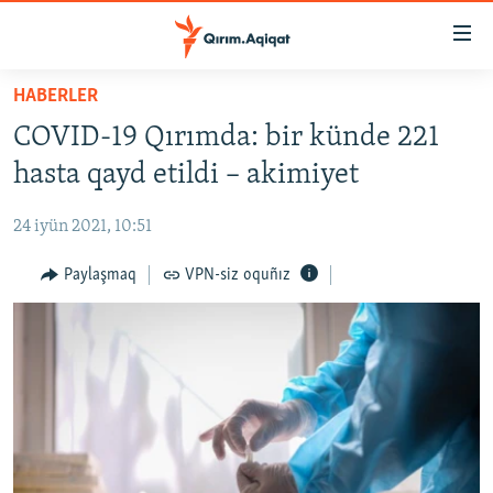
Link
açıqlığı
Esas
HABERLER
mündericege
HABERLER
COVID-19 Qırımda: bir künde 221
qaytmaq
SİYASET
Baş
hasta qayd etildi – akimiyet
İQTİSADİYAT
navigatsiyağa
qaytmaq
24 iyün 2021, 10:51
CEMİYET
Qıdıruvğa
MEDENİYET
Paylaşmaq
VPN-siz oquñız
qaytmaq
İNSAN AQLARI
VİDEO
SÜRET
BLOGLAR
FİKİR