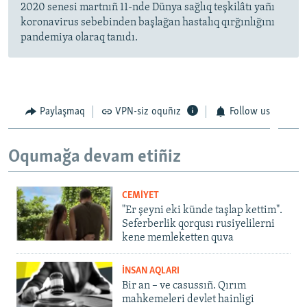
2020 senesi martnıñ 11-nde Dünya sağlıq teşkilâtı yañı
koronavirus sebebinden başlağan hastalıq qırğınlığını
pandemiya olaraq tanıdı.
Paylaşmaq
VPN-siz oquñız
Follow us
Oqumağa devam etiñiz
CEMİYET
"Er şeyni eki künde taşlap kettim".
Seferberlik qorqusı rusiyelilerni
kene memleketten quva
İNSAN AQLARI
Bir an – ve casussıñ. Qırım
mahkemeleri devlet hainligi