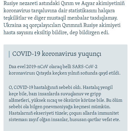
Rusiye nezareti astındaki Qırım ve Aqyar akimiyetiniñ
koronavirus tarqaluvına dair statistikasını halqara
teşkilâtlar ve diger mustaqil menbalar tasdıqlamay.
Ukraina aq qorçalayıcıları Qırımnıñ Rusiye akimiyeti
hasta sayısını eksiltip bildire, dep bildirgen edi.
COVID-19 koronavirus yuqunçı
Daa evel 2019-nCoV olaraq belli SARS-CoV-2
koronavirusı Qıtayda keçken yılnıñ soñunda qayd etildi.
O, COVID-19 hastalığınıñ sebebi oldı. Hastalıq yengil
keçe bile, bazı insanlarda suvuqlanuv ve gripp
alâmetleri, yüksek sıcaq ve öksürüv körüne bile. Bu ölüm
sebebi ola bilgen pnevmoniyağa keçmesi mümkün.
Hastalarnıñ ekseriyeti tüzele; çoqusı allarda immunitet
sisteması zayıf olğan insanlar, hususan qartlar vefat ete.