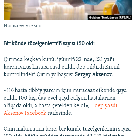
Русский
Українською
Nümüneviy resim
QOŞULIÑIZ!
Bir künde tüzelgenlerniñ sayısı 190 oldı
Qırımda keçken künü, iyünniñ 23-nde, 221 yañı
RFE/RS bütün saytları
koronavirus hastası qayd etildi, dep bildirdi Kreml
kontrolindeki Qırım yolbaşçısı
Sergey Aksenov
.
«116 hasta tibbiy yardım içün muracaat etkende qayd
etildi, 100 kişi daa evel qayd etilgen hastalarnen
alâqada oldı, 5 hasta çetelden keldi», –
dep yazdı
Aksenov Facebook
saifesinde.
Onıñ malümatına köre, bir künde tüzelgenlerniñ sayısı