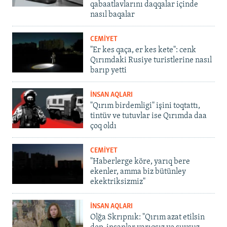
qabaatlavlarını daqqalar içinde
nasıl baqalar
CEMİYET
"Er kes qaça, er kes kete": cenk
Qırımdaki Rusiye turistlerine nasıl
barıp yetti
İNSAN AQLARI
"Qırım birdemligi" işini toqtattı,
tintüv ve tutuvlar ise Qırımda daa
çoq oldı
CEMİYET
"Haberlerge köre, yarıq bere
ekenler, amma biz bütünley
ekektriksizmiz"
İNSAN AQLARI
Olğa Skrıpnık: "Qırım azat etilsin