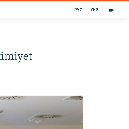
РУС
УКР
kimiyet