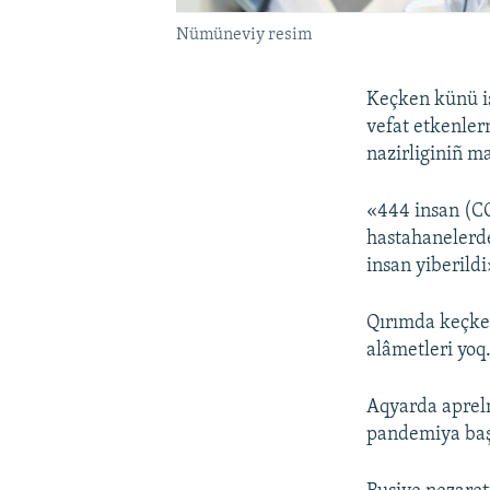
Nümüneviy resim
Keçken künü iş
vefat etkenler
nazirliginiñ m
«444 insan (C
hastahanelerd
insan yiberildi
Qırımda keçk
alâmetleri yoq
Aqyarda aprel
pandemiya başl