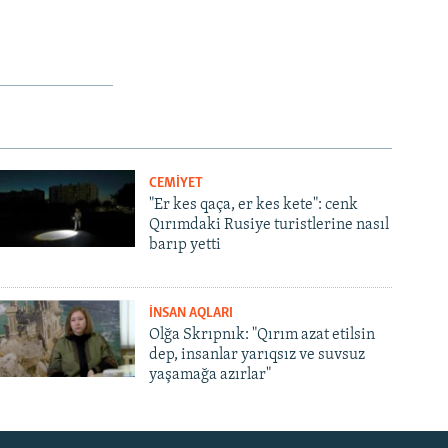
CEMİYET
"Er kes qaça, er kes kete": cenk
Qırımdaki Rusiye turistlerine nasıl
barıp yetti
İNSAN AQLARI
Olğa Skrıpnık: "Qırım azat etilsin
dep, insanlar yarıqsız ve suvsuz
yaşamağa azırlar"