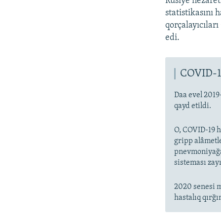
Rusiye nezaret
statistikasını
qorçalayıcıları
edi.
COVID-1
Daa evel 2019
qayd etildi.
O, COVID-19 ha
gripp alâmetl
pnevmoniyağa 
sisteması zayı
2020 senesi m
hastalıq qırğı