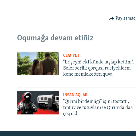
Paylaşmaq
Oqumağa devam etiñiz
CEMİYET
"Er şeyni eki künde taşlap kettim".
Seferberlik qorqusı rusiyelilerni
kene memleketten quva
İNSAN AQLARI
"Qırım birdemligi" işini toqtattı,
tintüv ve tutuvlar ise Qırımda daa
çoq oldı
Русский