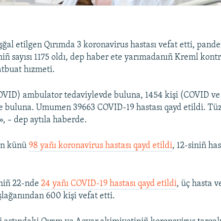
ğal etilgen Qırımda 3 koronavirus hastası vefat etti, pand
niñ sayısı 1175 oldı, dep haber ete yarımadanıñ Kreml kontr
atbuat hızmeti.
OVID) ambulator tedaviylevde buluna, 1454 kişi (COVID v
e buluna. Umumen 39663 COVID-19 hastası qayd etildi. Tü
», – dep aytıla haberde.
en künü
98 yañı koronavirus hastası qayd etildi
, 12-siniñ has
.
niñ 22-nde
24 yañı COVID-19 hastası qayd etildi
, üç hasta ve
ağanından 600 kişi vefat etti.