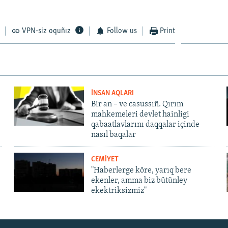
VPN-siz oquñız
Follow us
Print
İNSAN AQLARI
Bir an – ve casussıñ. Qırım
mahkemeleri devlet hainligi
qabaatlavlarını daqqalar içinde
nasıl baqalar
CEMİYET
"Haberlerge köre, yarıq bere
ekenler, amma biz bütünley
ekektriksizmiz"