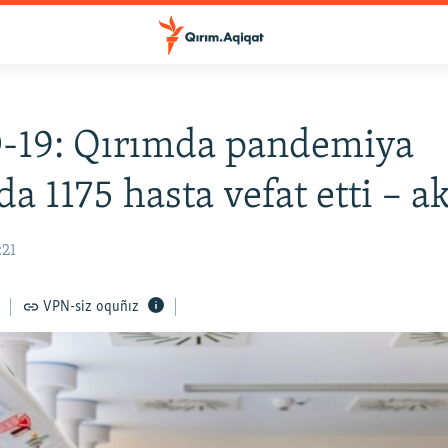
-19: Qırımda pandemiya
da 1175 hasta vefat etti – a
:21
VPN-siz oquñız