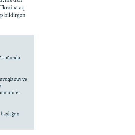
uvına dair
 Ukraina aq
ep bildirgen
ıñ soñunda
 suvuqlanuv ve
n
 immunitet
n başlağan