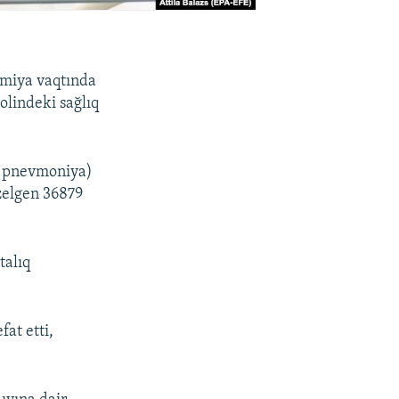
emiya vaqtında
olindeki sağlıq
e pnevmoniya)
zelgen 36879
talıq
fat etti,