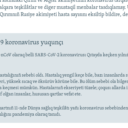
i astındaki Qırım ve Aqyar akimiyetiniñ koronavirus tarqal
 halqara teşkilâtlar ve diger mustaqil menbalar tasdıqlamay.
 Qırımnıñ Rusiye akimiyeti hasta sayısını eksiltip bildire, d
9 koronavirus yuqunçı
-nCoV olaraq belli SARS-CoV-2 koronavirusı Qıtayda keçken yıln
stalığınıñ sebebi oldı. Hastalıq yengil keçe bile, bazı insanlarda
eri, yüksek sıcaq ve öksürüv körüne bile. Bu ölüm sebebi ola bilge
keçmesi mümkün. Hastalarnıñ ekseriyeti tüzele; çoqusı allarda
f olğan insanlar, hususan qartlar vefat ete.
artnıñ 11-nde Dünya sağlıq teşkilâtı yañı koronavirus sebebinde
nlığını pandemiya olaraq tanıdı.