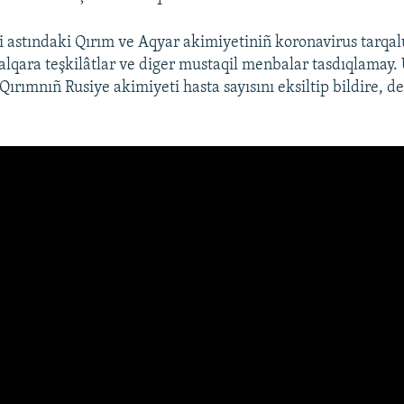
i astındaki Qırım ve Aqyar akimiyetiniñ koronavirus tarqal
 halqara teşkilâtlar ve diger mustaqil menbalar tasdıqlamay.
 Qırımnıñ Rusiye akimiyeti hasta sayısını eksiltip bildire, d