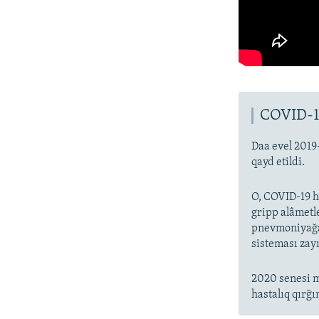
COVID-1
Daa evel 2019
qayd etildi.
O, COVID-19 ha
gripp alâmetl
pnevmoniyağa 
sisteması zayı
2020 senesi m
hastalıq qırğı