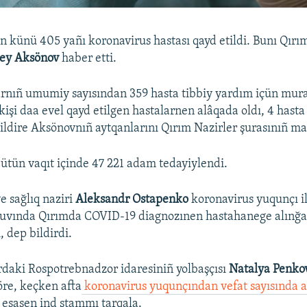
 künü 405 yañı koronavirus hastası qayd etildi. Bunı Qırı
gey Aksönov
haber etti.​
arnıñ umumiy sayısından 359 hasta tibbiy yardım içün mur
 kişi daa evel qayd etilgen hastalarnen alâqada oldı, 4 hast
bildire Aksönovnıñ aytqanlarını Qırım Nazirler şurasınıñ m
bütün vaqıt içinde 47 221 adam tedayiylendi.
e sağlıq naziri
Aleksandr Ostapenko
koronavirus yuqunçı i
aşuvında Qırımda COVID-19 diagnozınen hastahanege alınğa
, dep bildirdi.
daki Rospotrebnadzor idaresiniñ yolbaşçısı
Natalya Penko
öre, keçken afta
koronavirus yuqunçından vefat sayısında a
 esasen ind ştammı tarqala.