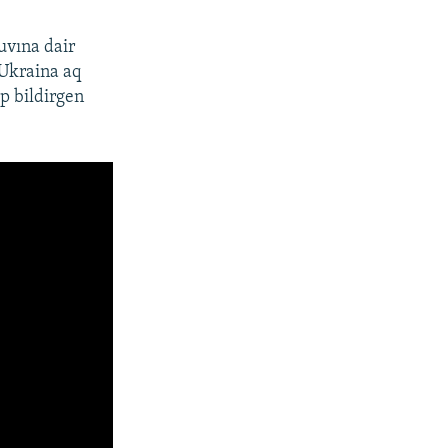
uvına dair
 Ukraina aq
ep bildirgen