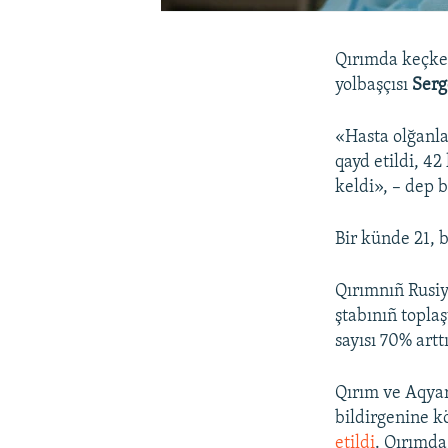
Qırımda keçken
yolbaşçısı
Ser
«Hasta olğanl
qayd etildi, 42
keldi», – dep 
Bir künde 21, 
Qırımnıñ Rusiy
ştabınıñ topl
sayısı 70% arttı
Qırım ve Aqyar
bildirgenine k
etildi
. Qırımda