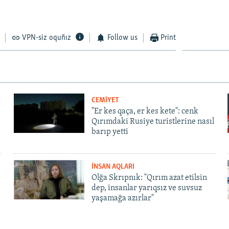
VPN-siz oquñız
Follow us
Print
CEMİYET
"Er kes qaça, er kes kete": cenk
Qırımdaki Rusiye turistlerine nasıl
barıp yetti
İNSAN AQLARI
Olğa Skrıpnık: "Qırım azat etilsin
dep, insanlar yarıqsız ve suvsuz
yaşamağa azırlar"