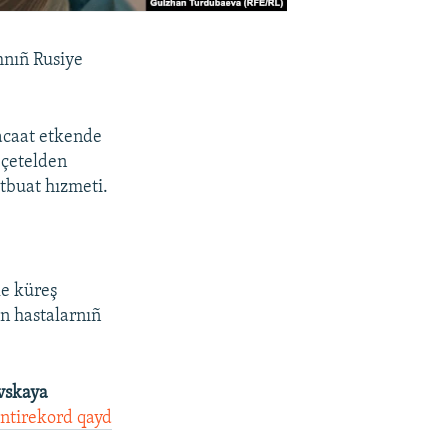
mnıñ Rusiye
acaat etkende
a çetelden
atbuat hızmeti.
le küreş
n hastalarnıñ
vskaya
ntirekord qayd