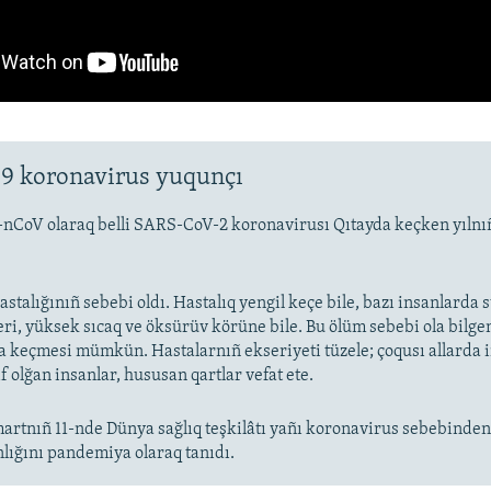
9 koronavirus yuqunçı
-nCoV olaraq belli SARS-CoV-2 koronavirusı Qıtayda keçken yıln
stalığınıñ sebebi oldı. Hastalıq yengil keçe bile, bazı insanlarda
eri, yüksek sıcaq ve öksürüv körüne bile. Bu ölüm sebebi ola bilge
keçmesi mümkün. Hastalarnıñ ekseriyeti tüzele; çoqusı allarda
f olğan insanlar, hususan qartlar vefat ete.
artnıñ 11-nde Dünya sağlıq teşkilâtı yañı koronavirus sebebinde
nlığını pandemiya olaraq tanıdı.