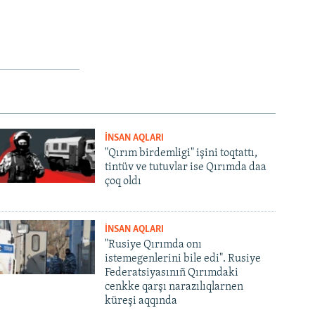
İNSAN AQLARI
"Qırım birdemligi" işini toqtattı,
tintüv ve tutuvlar ise Qırımda daa
çoq oldı
İNSAN AQLARI
"Rusiye Qırımda onı
istemegenlerini bile edi". Rusiye
Federatsiyasınıñ Qırımdaki
cenkke qarşı narazılıqlarnen
küreşi aqqında