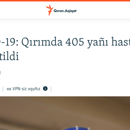
19: Qırımda 405 yañı has
tildi
1
VPN-siz oquñız