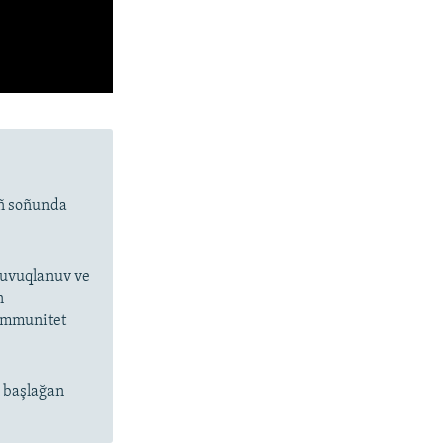
ıñ soñunda
 suvuqlanuv ve
n
 immunitet
n başlağan