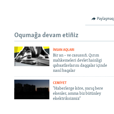
Paylaşmaq
Oqumağa devam etiñiz
İNSAN AQLARI
Bir an – ve casussıñ. Qırım
mahkemeleri devlet hainligi
qabaatlavlarını daqqalar içinde
nasıl baqalar
CEMİYET
"Haberlerge köre, yarıq bere
ekenler, amma biz bütünley
ekektriksizmiz"