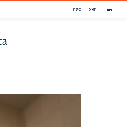
РУС
УКР
ta