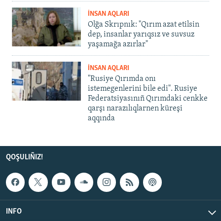
İNSAN AQLARI
Olğa Skrıpnık: "Qırım azat etilsin
dep, insanlar yarıqsız ve suvsuz
yaşamağa azırlar"
İNSAN AQLARI
"Rusiye Qırımda onı
istemegenlerini bile edi". Rusiye
Federatsiyasınıñ Qırımdaki cenkke
qarşı narazılıqlarnen küreşi
aqqında
QOŞULIÑIZ!
INFO