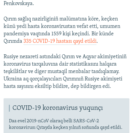
Penkovskaya.
Qırım sağlıq nazirliginiñ malümatına köre, keçken
künü yedi hasta koronavirustan vefat etti, umumen
pandemiya vaqtında 1559 kişi keçindi. Bir künde
Qırımda
335 COVID-19 hastası qayd etildi
.
Rusiye nezareti astındaki Qırım ve Aqyar akimiyetiniñ
koronavirus tarqaluvına dair statistikasını halqara
teşkilâtlar ve diger mustaqil menbalar tasdıqlamay.
Ukraina aq qorçalayıcıları Qırımnıñ Rusiye akimiyeti
hasta sayısını eksiltip bildire, dep bildirgen edi.
COVID-19 koronavirus yuqunçı
Daa evel 2019-nCoV olaraq belli SARS-CoV-2
koronavirusı Qıtayda keçken yılnıñ soñunda qayd etildi.