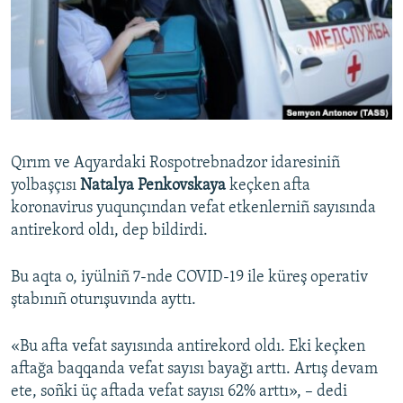
Русский
Українською
QOŞULIÑIZ!
Qırım ve Aqyardaki Rospotrebnadzor idaresiniñ
yolbaşçısı
Natalya Penkovskaya
keçken afta
RFE/RS bütün saytları
koronavirus yuqunçından vefat etkenlerniñ sayısında
antirekord oldı, dep bildirdi.
Bu aqta o, iyülniñ 7-nde COVID-19 ile küreş operativ
ştabınıñ oturışuvında ayttı.
«Bu afta vefat sayısında antirekord oldı. Eki keçken
aftağa baqqanda vefat sayısı bayağı arttı. Artış devam
ete, soñki üç aftada vefat sayısı 62% arttı», – dedi