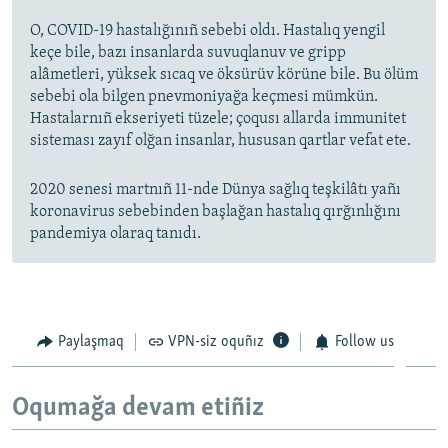
O, COVID-19 hastalığınıñ sebebi oldı. Hastalıq yengil
keçe bile, bazı insanlarda suvuqlanuv ve gripp
alâmetleri, yüksek sıcaq ve öksürüv körüne bile. Bu ölüm
sebebi ola bilgen pnevmoniyağa keçmesi mümkün.
Hastalarnıñ ekseriyeti tüzele; çoqusı allarda immunitet
sisteması zayıf olğan insanlar, hususan qartlar vefat ete.
2020 senesi martnıñ 11-nde Dünya sağlıq teşkilâtı yañı
koronavirus sebebinden başlağan hastalıq qırğınlığını
pandemiya olaraq tanıdı.
Paylaşmaq
VPN-siz oquñız
Follow us
Oqumağa devam etiñiz