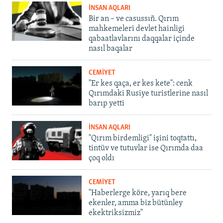
İNSAN AQLARI
Bir an – ve casussıñ. Qırım
mahkemeleri devlet hainligi
qabaatlavlarını daqqalar içinde
nasıl baqalar
CEMİYET
"Er kes qaça, er kes kete": cenk
Qırımdaki Rusiye turistlerine nasıl
barıp yetti
İNSAN AQLARI
"Qırım birdemligi" işini toqtattı,
tintüv ve tutuvlar ise Qırımda daa
çoq oldı
CEMİYET
"Haberlerge köre, yarıq bere
ekenler, amma biz bütünley
ekektriksizmiz"