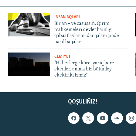
İNSAN AQLARI
Bir an – ve casussıñ. Qırım
mahkemeleri devlet hainligi
qabaatlavlarını daqqalar içinde
nasıl baqalar
CEMİYET
"Haberlerge köre, yarıq bere
ekenler, amma biz bütünley
ekektriksizmiz"
QOŞULIÑIZ!