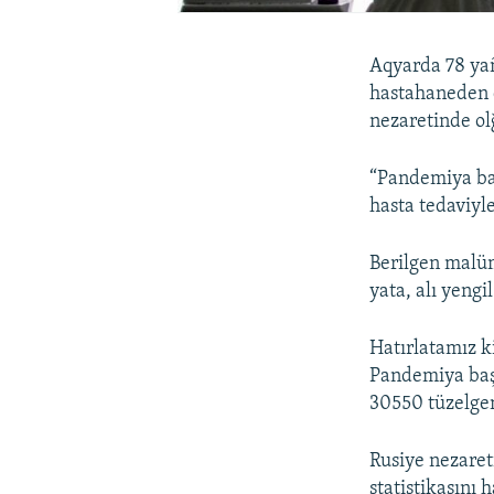
Aqyarda 78 yañ
hastahaneden ç
nezaretinde ol
“Pandemiya baş
hasta tedaviyle
Berilgen malü
yata, alı yengi
Hatırlatamız k
Pandemiya başl
30550 tüzelgen
Rusiye nezaret
statistikasını