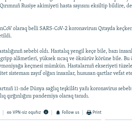
 Qırımnıñ Rusiye akimiyeti hasta sayısını eksiltip bildire, d
nCoV olaraq belli SARS-CoV-2 koronavirusı Qıtayda keçken
tildi.
talığınıñ sebebi oldı. Hastalıq yengil keçe bile, bazı insan
gripp alâmetleri, yüksek sıcaq ve öksürüv körüne bile. Bu
vmoniyağa keçmesi mümkün. Hastalarnıñ ekseriyeti tüzele
et sisteması zayıf olğan insanlar, hususan qartlar vefat et
rtnıñ 11-nde Dünya sağlıq teşkilâtı yañı koronavirus sebe
lıq qırğınlığını pandemiya olaraq tanıdı.
VPN-siz oquñız
Follow us
Print