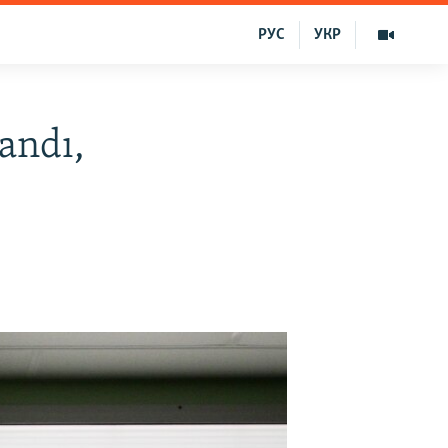
РУС
УКР
andı,