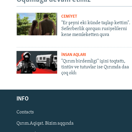
CEMİYET
"Er şeyni eki künde taşlap kettim".
Seferberlik qorqusı rusiyelilerni
kene memleketten quva
İNSAN AQLARI
"Qırım birdemligi" işini toqtattı,
tintüv ve tutuvlar ise Qırımda daa
çoq oldı
Русский
INFO
Українською
Contacts
QOŞULIÑIZ!
Qırım.Aqiqat. Bizim aqqında