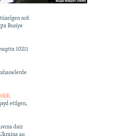
 tüzelgen soñ
qta Rusiye
aqıtta 10211
tahanelerde
tildi.
ayd etilgen,
uvına dair
 Ukraina aq