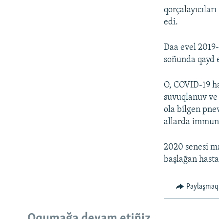
qorçalayıcıları
edi.
Daa evel 2019-
soñunda qayd e
O, COVID-19 has
suvuqlanuv ve 
ola bilgen pne
allarda immunit
2020 senesi ma
başlağan hasta
Paylaşmaq
Oqumağa devam etiñiz