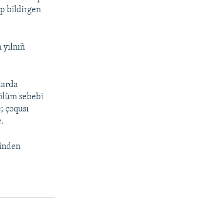
ep bildirgen
 yılnıñ
larda
 ölüm sebebi
; çoqusı
e.
binden