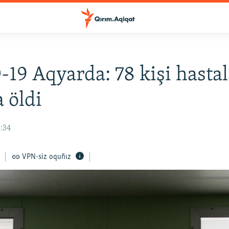
19 Aqyarda: 78 kişi hastal
a öldi
3:34
VPN-siz oquñız