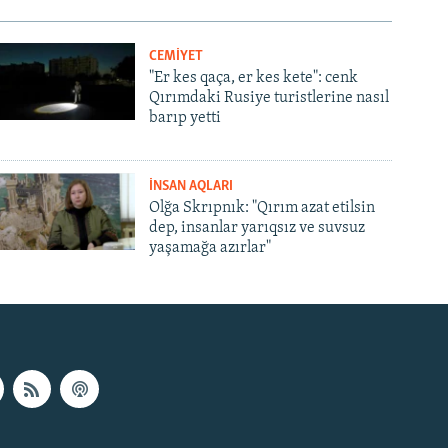
CEMİYET
"Er kes qaça, er kes kete": cenk
Qırımdaki Rusiye turistlerine nasıl
barıp yetti
İNSAN AQLARI
Olğa Skrıpnık: "Qırım azat etilsin
dep, insanlar yarıqsız ve suvsuz
yaşamağa azırlar"