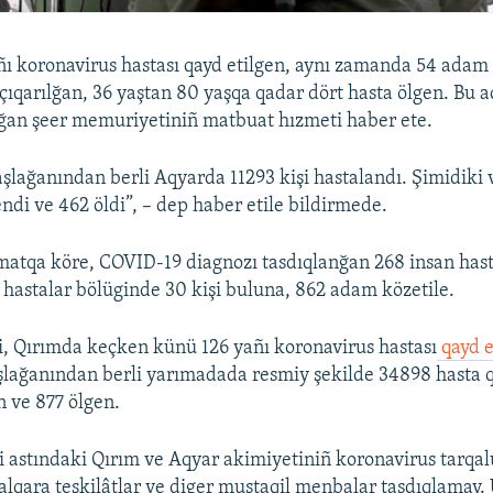
ı koronavirus hastası qayd etilgen, aynı zamanda 54 adam
ıqarılğan, 36 yaştan 80 yaşqa qadar dört hasta ölgen. Bu a
ğan şeer memuriyetiniñ matbuat hızmeti haber ete.
lağanından berli Aqyarda 11293 kişi hastalandı. Şimidiki v
ndi ve 462 öldi”, – dep haber etile bildirmede.
matqa köre, COVID-19 diagnozı tasdıqlanğan 268 insan has
l hastalar bölüginde 30 kişi buluna, 862 adam közetile.
i, Qırımda keçken künü 126 yañı koronavirus hastası
qayd e
ağanından berli yarımadada resmiy şekilde 34898 hasta q
 ve 877 ölgen.
i astındaki Qırım ve Aqyar akimiyetiniñ koronavirus tarqal
 halqara teşkilâtlar ve diger mustaqil menbalar tasdıqlamay.