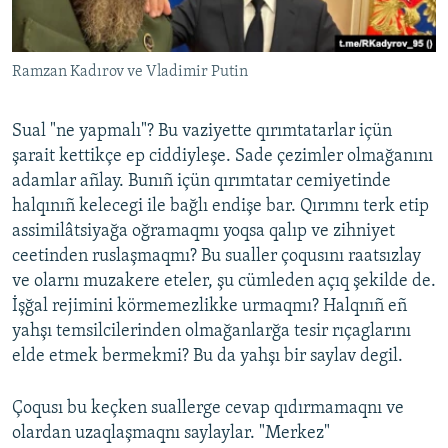
Ramzan Kadırov ve Vladimir Putin
Sual "ne yapmalı"? Bu vaziyette qırımtatarlar içün
şarait kettikçe ep ciddiyleşe. Sade çezimler olmağanını
adamlar añlay. Bunıñ içün qırımtatar cemiyetinde
halqınıñ kelecegi ile bağlı endişe bar. Qırımnı terk etip
assimilâtsiyağa oğramaqmı yoqsa qalıp ve zihniyet
ceetinden ruslaşmaqmı? Bu sualler çoqusını raatsızlay
ve olarnı muzakere eteler, şu cümleden açıq şekilde de.
İşğal rejimini körmemezlikke urmaqmı? Halqnıñ eñ
yahşı temsilcilerinden olmağanlarğa tesir rıçaglarını
elde etmek bermekmi? Bu da yahşı bir saylav degil.
Çoqusı bu keçken suallerge cevap qıdırmamaqnı ve
olardan uzaqlaşmaqnı saylaylar. "Merkez"