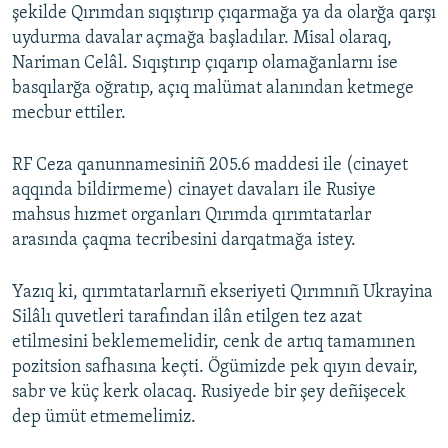
şekilde Qırımdan sıqıştırıp çıqarmağa ya da olarğa qarşı
uydurma davalar açmağa başladılar. Misal olaraq,
Nariman Celâl. Sıqıştırıp çıqarıp olamağanlarnı ise
basqılarğa oğratıp, açıq malümat alanından ketmege
mecbur ettiler.
RF Ceza qanunnamesiniñ 205.6 maddesi ile (cinayet
aqqında bildirmeme) cinayet davaları ile Rusiye
mahsus hızmet organları Qırımda qırımtatarlar
arasında çaqma tecribesini darqatmağa istey.
Yazıq ki, qırımtatarlarnıñ ekseriyeti Qırımnıñ Ukrayina
Silâlı quvetleri tarafından ilân etilgen tez azat
etilmesini beklememelidir, cenk de artıq tamamınen
pozitsion safhasına keçti. Ögümizde pek qıyın devair,
sabr ve küç kerk olacaq. Rusiyede bir şey deñişecek
dep ümüt etmemelimiz.