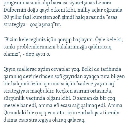
programmasınıñ alıp barıcısı siyasetşınas Lenora
Dülberniñ doğu qayd etkeni kibi, milliy aqlar oğrunda
20 yıllıq faal küreşten soñ şimdi halq arasında "esas
strategiya - çoqlaşmaq"tır.
"Bizim kelecegimiz içün qorqıp başlayım. Öyle kele ki,
sanki problemlerimizni balalarımızğa qaldıracaq
olamız", - dep ayttı o.
Qıyın suallerge aydın cevaplar yoq. Belki de tarihında
qaranlıq devirlerinden soñ ğayrıdan ayaqqa tura bilgen
bir halqınıñ özüni qoruması içün "sadece yaşamaq"
strategiyası maqbuldir. Keçken asırnıñ ortasında,
sürgünlik vaqtında olğanı kibi. O zaman da bir çoq
mesele bar edi, amma eñ esası sağ qalmaq edi. Amma
Qırımdaki bir çoq qırımtatar içün zorbalıqsız tirenüv
daima esas strategiya olaraq qalacaq.