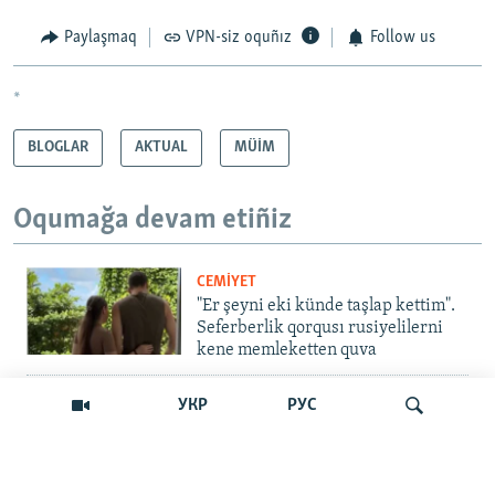
Paylaşmaq
VPN-siz oquñız
Follow us
*
BLOGLAR
AKTUAL
MÜİM
Oqumağa devam etiñiz
CEMİYET
"Er şeyni eki künde taşlap kettim".
Seferberlik qorqusı rusiyelilerni
kene memleketten quva
İNSAN AQLARI
УКР
РУС
Bir an – ve casussıñ. Qırım
mahkemeleri devlet hainligi
qabaatlavlarını daqqalar içinde
nasıl baqalar