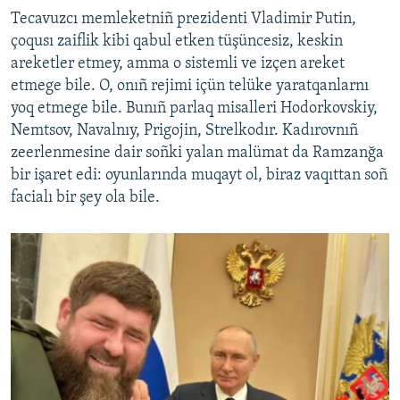
Tecavuzcı memleketniñ prezidenti Vladimir Putin,
çoqusı zaiflik kibi qabul etken tüşüncesiz, keskin
areketler etmey, amma o sistemli ve izçen areket
etmege bile. O, onıñ rejimi içün telüke yaratqanlarnı
yoq etmege bile. Bunıñ parlaq misalleri Hodorkovskiy,
Nemtsov, Navalnıy, Prigojin, Strelkodır. Kadırovnıñ
zeerlenmesine dair soñki yalan malümat da Ramzanğa
bir işaret edi: oyunlarında muqayt ol, biraz vaqıttan soñ
facialı bir şey ola bile.