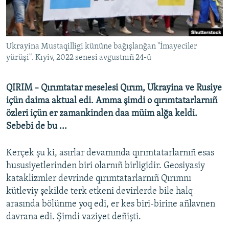
Русский
Українською
Ukrayina Mustaqilligi kününe bağışlanğan "İmayeciler
yürüşi". Kıyiv, 2022 senesi avgustnıñ 24-ü
QOŞULIÑIZ!
QIRIM – Qırımtatar meselesi Qırım, Ukrayina ve Rusiye
içün daima aktual edi. Amma şimdi o qırımtatarlarnıñ
RFE/RS bütün saytları
özleri içün er zamankinden daa müim alğa keldi.
Sebebi de bu ...
Kerçek şu ki, asırlar devamında qırımtatarlarnıñ esas
hususiyetlerinden biri olarnıñ birligidir. Geosiyasiy
kataklizmler devrinde qırımtatarlarnıñ Qırımnı
kütleviy şekilde terk etkeni devirlerde bile halq
arasında bölünme yoq edi, er kes biri-birine añlavnen
davrana edi. Şimdi vaziyet deñişti.