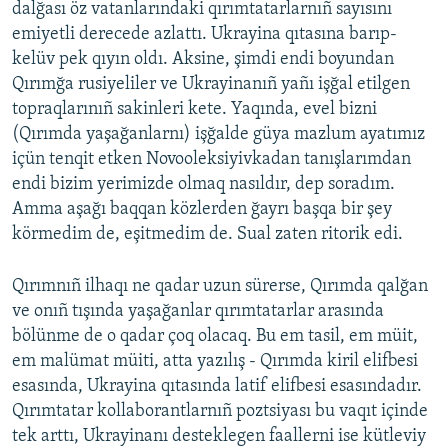
dalğası öz vatanlarındaki qırımtatarlarnıñ sayısını
emiyetli derecede azlattı. Ukrayina qıtasına barıp-
kelüv pek qıyın oldı. Aksine, şimdi endi boyundan
Qırımğa rusiyeliler ve Ukrayinanıñ yañı işğal etilgen
topraqlarınıñ sakinleri kete. Yaqında, evel bizni
(Qırımda yaşağanlarnı) işğalde güya mazlum ayatımız
içün tenqit etken Novooleksiyivkadan tanışlarımdan
endi bizim yerimizde olmaq nasıldır, dep soradım.
Amma aşağı baqqan közlerden ğayrı başqa bir şey
körmedim de, eşitmedim de. Sual zaten ritorik edi.
Qırımnıñ ilhaqı ne qadar uzun sürerse, Qırımda qalğan
ve onıñ tışında yaşağanlar qırımtatarlar arasında
bölünme de o qadar çoq olacaq. Bu em tasil, em müit,
em malümat müiti, atta yazılış - Qırımda kiril elifbesi
esasında, Ukrayina qıtasında latif elifbesi esasındadır.
Qırımtatar kollaborantlarnıñ poztsiyası bu vaqıt içinde
tek arttı, Ukrayinanı desteklegen faallerni ise kütleviy