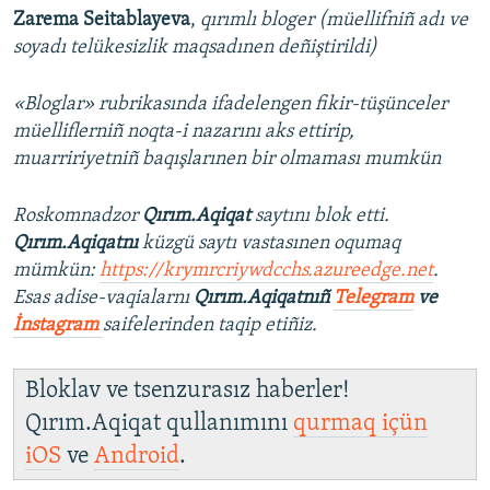
Zarema Seitablayeva
,
qırımlı bloger (müellifniñ adı ve
soyadı telükesizlik maqsadınen deñiştirildi)
«Bloglar» rubrikasında ifadelengen fikir-tüşünceler
müelliflerniñ noqta-i nazarını aks ettirip,
muarririyetniñ baqışlarınen bir olmaması mumkün
Roskomnadzor
Qırım.Aqiqat
saytını blok etti.
Qırım.Aqiqatnı
küzgü saytı vastasınen oqumaq
mümkün:
https://krymrcriywdcchs.azureedge.net
.
Esas adise-vaqialarnı
Qırım.Aqiqatnıñ
Telegram
ve
İnstagram
saifelerinden taqip etiñiz.
Bloklav ve tsenzurasız haberler!
Qırım.Aqiqat qullanımını
qurmaq içün
iOS
ve
Android
.