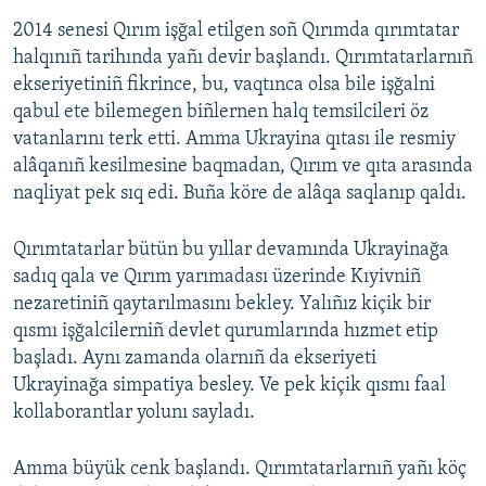
2014 senesi Qırım işğal etilgen soñ Qırımda qırımtatar
halqınıñ tarihında yañı devir başlandı. Qırımtatarlarnıñ
ekseriyetiniñ fikrince, bu, vaqtınca olsa bile işğalni
qabul ete bilemegen biñlernen halq temsilcileri öz
vatanlarını terk etti. Amma Ukrayina qıtası ile resmiy
alâqanıñ kesilmesine baqmadan, Qırım ve qıta arasında
naqliyat pek sıq edi. Buña köre de alâqa saqlanıp qaldı.
Qırımtatarlar bütün bu yıllar devamında Ukrayinağa
sadıq qala ve Qırım yarımadası üzerinde Kıyivniñ
nezaretiniñ qaytarılmasını bekley. Yalıñız kiçik bir
qısmı işğalcilerniñ devlet qurumlarında hızmet etip
başladı. Aynı zamanda olarnıñ da ekseriyeti
Ukrayinağa simpatiya besley. Ve pek kiçik qısmı faal
kollaborantlar yolunı sayladı.
Amma büyük cenk başlandı. Qırımtatarlarnıñ yañı köç