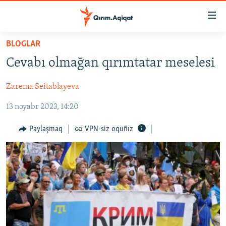
Link
açıqlığı
Esas
BLOGLAR
mündericege
HABERLER
Cevabı olmağan qırımtatar meselesi
qaytmaq
SİYASET
Baş
Zarema Seitablayeva
İQTİSADİYAT
navigatsiyağa
qaytmaq
13 noyabr 2023, 14:20
CEMİYET
Qıdıruvğa
MEDENİYET
qaytmaq
Paylaşmaq
VPN-siz oquñız
İNSAN AQLARI
VİDEO
SÜRET
BLOGLAR
FİKİR