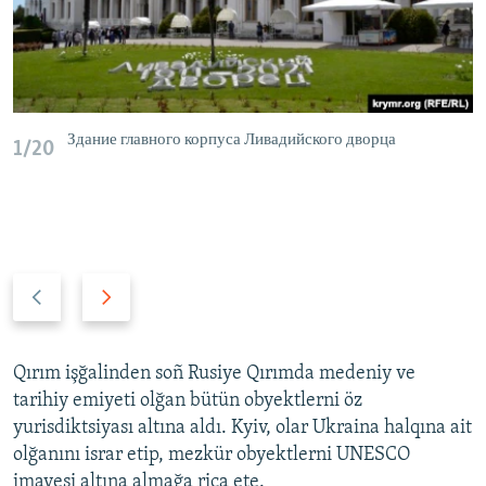
Здание главного корпуса Ливадийского дворца
1/20
P
N
r
e
e
x
v
t
Qırım işğalinden soñ Rusiye Qırımda medeniy ve
i
s
tarihiy emiyeti olğan bütün obyektlerni öz
o
l
yurisdiktsiyası altına aldı. Kyiv, olar Ukraina halqına ait
u
i
olğanını israr etip, mezkür obyektlerni UNESCO
s
d
imayesi altına almağa rica ete.