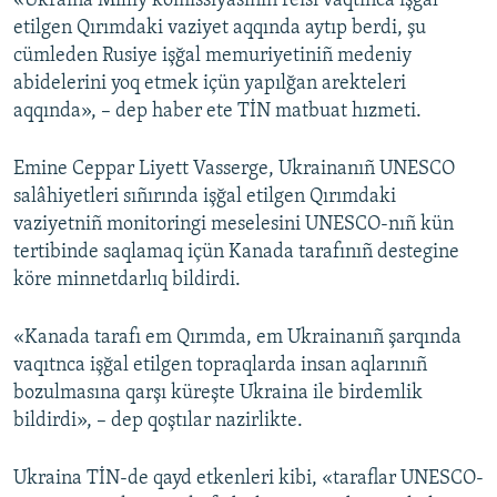
«Ukraina Milliy komissiyasınıñ reisi vaqtınca işğal
etilgen Qırımdaki vaziyet aqqında aytıp berdi, şu
cümleden Rusiye işğal memuriyetiniñ medeniy
abidelerini yoq etmek içün yapılğan arekteleri
aqqında», – dep haber ete TİN matbuat hızmeti.
Emine Ceppar Liyett Vasserge, Ukrainanıñ UNESCO
salâhiyetleri sıñırında işğal etilgen Qırımdaki
vaziyetniñ monitoringi meselesini UNESCO-nıñ kün
tertibinde saqlamaq içün Kanada tarafınıñ destegine
köre minnetdarlıq bildirdi.
«Kanada tarafı em Qırımda, em Ukrainanıñ şarqında
vaqıtnca işğal etilgen topraqlarda insan aqlarınıñ
bozulmasına qarşı küreşte Ukraina ile birdemlik
bildirdi», – dep qoştılar nazirlikte.
Ukraina TİN-de qayd etkenleri kibi, «taraflar UNESCO-