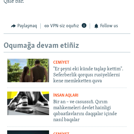
Qale bar.
Paylaşmaq
VPN-siz oquñız
Follow us
Oqumağa devam etiñiz
CEMİYET
"Er şeyni eki künde taşlap kettim".
Seferberlik qorqusı rusiyelilerni
kene memleketten quva
İNSAN AQLARI
Bir an – ve casussıñ. Qırım
mahkemeleri devlet hainligi
qabaatlavlarını daqqalar içinde
nasıl baqalar