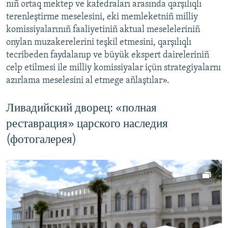
nıñ ortaq mektep ve kafedraları arasında qarşılıqlı
terenleştirme meselesini, eki memleketniñ milliy
komissiyalarınıñ faaliyetiniñ aktual meseleleriniñ
onylan muzakerelerini teşkil etmesini, qarşılıqlı
tecribeden faydalanıp ve büyük ekspert daireleriniñ
celp etilmesi ile milliy komissiyalar içün strategiyalarnı
azırlama meselesini al etmege añlaştılar».
Ливадийский дворец: «полная
реставрация» царского наследия
(фотогалерея)