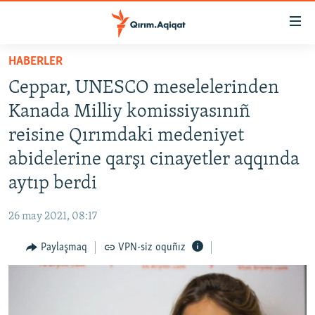
Link
açıqlığı
Esas
HABERLER
mündericege
HABERLER
Ceppar, UNESCO meselelerinden
qaytmaq
SİYASET
Baş
Kanada Milliy komissiyasınıñ
İQTİSADİYAT
navigatsiyağa
reisine Qırımdaki medeniyet
qaytmaq
CEMİYET
abidelerine qarşı cinayetler aqqında
Qıdıruvğa
MEDENİYET
qaytmaq
aytıp berdi
İNSAN AQLARI
26 may 2021, 08:17
VİDEO
Paylaşmaq
VPN-siz oquñız
SÜRET
BLOGLAR
FİKİR