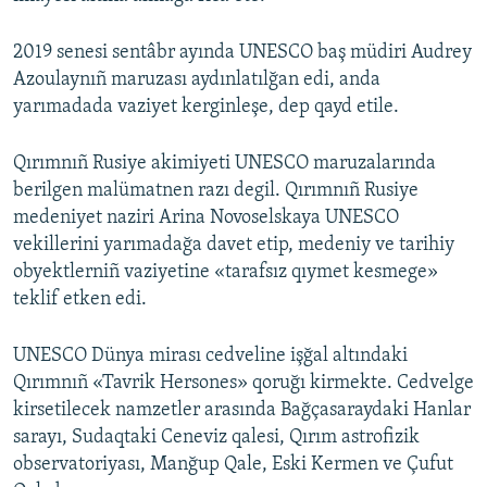
s
e
l
2019 senesi sentâbr ayında UNESCO baş müdiri Audrey
i
Azoulaynıñ maruzası aydınlatılğan edi, anda
d
yarımadada vaziyet kerginleşe, dep qayd etile.
e
Qırımnıñ Rusiye akimiyeti UNESCO maruzalarında
berilgen malümatnen razı degil. Qırımnıñ Rusiye
medeniyet naziri Arina Novoselskaya UNESCO
vekillerini yarımadağa davet etip, medeniy ve tarihiy
obyektlerniñ vaziyetine «tarafsız qıymet kesmege»
teklif etken edi.
UNESCO Dünya mirası cedveline işğal altındaki
Qırımnıñ «Tavrik Hersones» qoruğı kirmekte. Cedvelge
kirsetilecek namzetler arasında Bağçasaraydaki Hanlar
sarayı, Sudaqtaki Ceneviz qalesi, Qırım astrofizik
observatoriyası, Manğup Qale, Eski Kermen ve Çufut