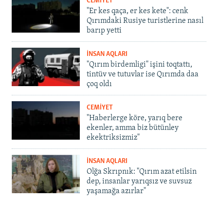
CEMİYET
"Er kes qaça, er kes kete": cenk
Qırımdaki Rusiye turistlerine nasıl
barıp yetti
İNSAN AQLARI
"Qırım birdemligi" işini toqtattı,
tintüv ve tutuvlar ise Qırımda daa
çoq oldı
CEMİYET
"Haberlerge köre, yarıq bere
ekenler, amma biz bütünley
ekektriksizmiz"
İNSAN AQLARI
Olğa Skrıpnık: "Qırım azat etilsin
dep, insanlar yarıqsız ve suvsuz
yaşamağa azırlar"