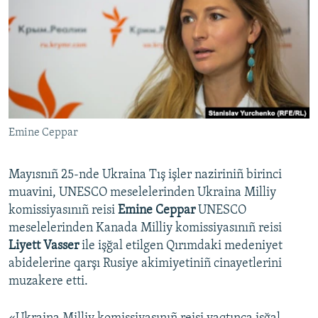
Русский
Українською
QOŞULIÑIZ!
Emine Ceppar
RFE/RS bütün saytları
Mayısnıñ 25-nde Ukraina Tış işler naziriniñ birinci
muavini, UNESCO meselelerinden Ukraina Milliy
komissiyasınıñ reisi
Emine Ceppar
UNESCO
meselelerinden Kanada Milliy komissiyasınıñ reisi
Liyett Vasser
ile işğal etilgen Qırımdaki medeniyet
abidelerine qarşı Rusiye akimiyetiniñ cinayetlerini
muzakere etti.