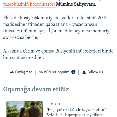
teşebbüsiniñ koordinatorı
Mümine Saliyevanı
.
Ekisi de Rusiye Memuriy cinayetler kodeksiniñ 20.3
maddesine istinaden qabaatlana – yasaqlanğan
timsallerniñ numayışı. İşbu madde boyunca memuriy
apis cezası berile.
Al-azırda Qırım ve qomşu Rusiyeniñ müessiseleri bir de
bir izaat bermediler.
Paylaşmaq
VPN-siz oquñız
Follow us
Oqumağa devam etiñiz
CEMİYET
"Er şeyni eki künde taşlap kettim".
Seferberlik qorqusı rusiyelilerni