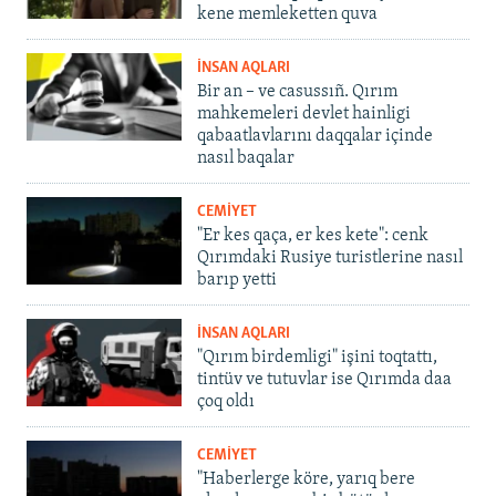
kene memleketten quva
İNSAN AQLARI
Bir an – ve casussıñ. Qırım
mahkemeleri devlet hainligi
qabaatlavlarını daqqalar içinde
nasıl baqalar
CEMİYET
"Er kes qaça, er kes kete": cenk
Qırımdaki Rusiye turistlerine nasıl
barıp yetti
İNSAN AQLARI
"Qırım birdemligi" işini toqtattı,
tintüv ve tutuvlar ise Qırımda daa
çoq oldı
CEMİYET
"Haberlerge köre, yarıq bere