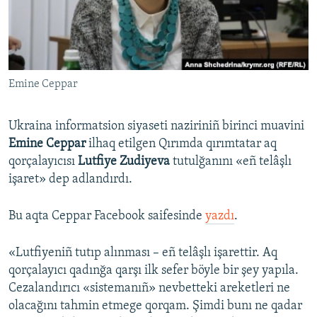
Русский
Українською
Emine Ceppar
QOŞULIÑIZ!
Ukraina informatsion siyaseti naziriniñ birinci muavini
Emine Ceppar
ilhaq etilgen Qırımda qırımtatar aq
RFE/RS bütün saytları
qorçalayıcısı
Lutfiye Zudiyeva
tutulğanını «eñ telâşlı
işaret» dep adlandırdı.
Bu aqta Ceppar Facebook saifesinde
yazdı
.
«Lutfiyeniñ tutıp alınması – eñ telâşlı işarettir. Aq
qorçalayıcı qadınğa qarşı ilk sefer böyle bir şey yapıla.
Cezalandırıcı «sistemanıñ» nevbetteki areketleri ne
olacağını tahmin etmege qorqam. Şimdi bunı ne qadar