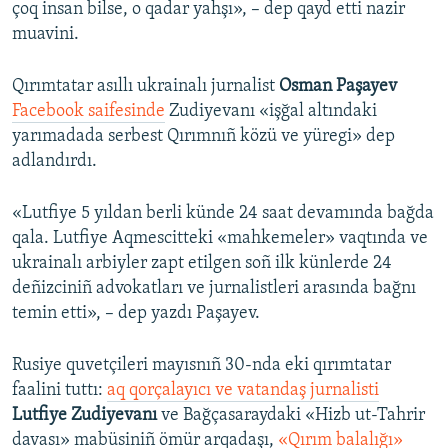
çoq insan bilse, o qadar yahşı», – dep qayd etti nazir
muavini.
Qırımtatar asıllı ukrainalı jurnalist
Osman Paşayev
Facebook saifesinde
Zudiyevanı «işğal altındaki
yarımadada serbest Qırımnıñ közü ve yüregi» dep
adlandırdı.
«Lutfiye 5 yıldan berli künde 24 saat devamında bağda
qala. Lutfiye Aqmescitteki «mahkemeler» vaqtında ve
ukrainalı arbiyler zapt etilgen soñ ilk künlerde 24
deñizciniñ advokatları ve jurnalistleri arasında bağnı
temin etti», – dep yazdı Paşayev.
Rusiye quvetçileri mayısnıñ 30-nda eki qırımtatar
faalini tuttı:
aq qorçalayıcı ve vatandaş jurnalisti
Lutfiye Zudiyevanı
ve Bağçasaraydaki «Hizb ut-Tahrir
davası» mabüsiniñ ömür arqadaşı,
«Qırım balalığı»