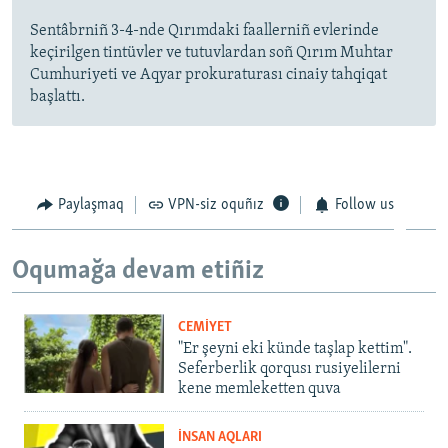
Sentâbrniñ 3-4-nde Qırımdaki faallerniñ evlerinde
keçirilgen tintüvler ve tutuvlardan soñ Qırım Muhtar
Cumhuriyeti ve Aqyar prokuraturası cinaiy tahqiqat
başlattı.
Paylaşmaq
VPN-siz oquñız
Follow us
Oqumağa devam etiñiz
CEMİYET
"Er şeyni eki künde taşlap kettim".
Seferberlik qorqusı rusiyelilerni
kene memleketten quva
İNSAN AQLARI