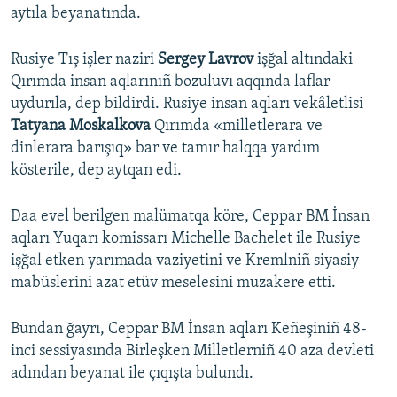
aytıla beyanatında.
Rusiye Tış işler naziri
Sergey Lavrov
işğal altındaki
Qırımda insan aqlarınıñ bozuluvı aqqında laflar
uydurıla, dep bildirdi. Rusiye insan aqları vekâletlisi
Tatyana Moskalkova
Qırımda «milletlerara ve
dinlerara barışıq» bar ve tamır halqqa yardım
kösterile, dep aytqan edi.
Daa evel berilgen malümatqa köre, Ceppar BM İnsan
aqları Yuqarı komissarı Michelle Bachelet ile Rusiye
işğal etken yarımada vaziyetini ve Kremlniñ siyasiy
mabüslerini azat etüv meselesini muzakere etti.
Bundan ğayrı, Ceppar BM İnsan aqları Keñeşiniñ 48-
inci sessiyasında Birleşken Milletlerniñ 40 aza devleti
adından beyanat ile çıqışta bulundı.