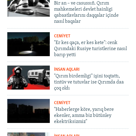
Bir an – ve casussıñ. Qırım
mahkemeleri devlet hainligi
qabaatlavlarını daqqalar içinde
nasıl baqalar
CEMİYET
"Er kes qaça, er kes kete": cenk
Qırımdaki Rusiye turistlerine nasıl
barıp yetti
İNSAN AQLARI
"Qırım birdemligi" işini toqtattı,
tintüv ve tutuvlar ise Qırımda daa
çoq oldı
CEMİYET
"Haberlerge köre, yarıq bere
ekenler, amma biz bütünley
ekektriksizmiz"