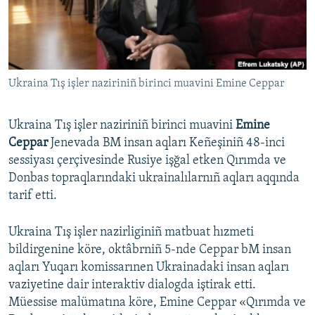
Русский
Українською
Ukraina Tış işler naziriniñ birinci muavini Emine Ceppar
QOŞULIÑIZ!
Ukraina Tış işler naziriniñ birinci muavini
Emine
Ceppar
Jenevada BM insan aqları Keñeşiniñ 48-inci
RFE/RS bütün saytları
sessiyası çerçivesinde Rusiye işğal etken Qırımda ve
Donbas topraqlarındaki ukrainalılarnıñ aqları aqqında
tarif etti.
Ukraina Tış işler nazirliginiñ matbuat hızmeti
bildirgenine köre, oktâbrniñ 5-nde Ceppar bM insan
aqları Yuqarı komissarınen Ukrainadaki insan aqları
vaziyetine dair interaktiv dialogda iştirak etti.
Müessise malümatına köre, Emine Ceppar «Qırımda ve