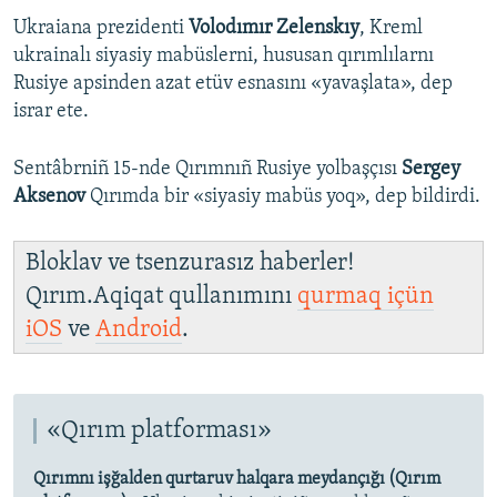
Ukraiana prezidenti
Volodımır Zelenskıy
, Kreml
ukrainalı siyasiy mabüslerni, hususan qırımlılarnı
Rusiye apsinden azat etüv esnasını «yavaşlata», dep
israr ete.
Sentâbrniñ 15-nde Qırımnıñ Rusiye yolbaşçısı
Sergey
Aksenov
Qırımda bir «siyasiy mabüs yoq», dep bildirdi.
Bloklav ve tsenzurasız haberler!
Qırım.Aqiqat qullanımını
qurmaq içün
iOS
ve
Android
.
«Qırım platforması»
Qırımnı işğalden qurtaruv halqara meydançığı (Qırım