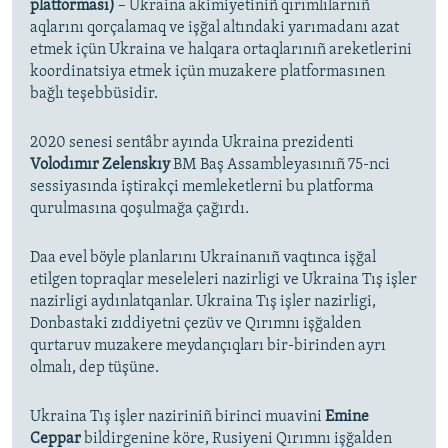
platforması)
– Ukraina akimiyetiniñ qırımlılarnıñ
aqlarını qorçalamaq ve işğal altındaki yarımadanı azat
etmek içün Ukraina ve halqara ortaqlarınıñ areketlerini
koordinatsiya etmek içün muzakere platformasınen
bağlı teşebbüsidir.
2020 senesi sentâbr ayında Ukraina prezidenti
Volodımır Zelenskıy
BM Baş Assambleyasınıñ 75-nci
sessiyasında iştirakçi memleketlerni bu platforma
qurulmasına qoşulmağa çağırdı.
Daa evel böyle planlarını Ukrainanıñ vaqtınca işğal
etilgen topraqlar meseleleri nazirligi ve Ukraina Tış işler
nazirligi aydınlatqanlar. Ukraina Tış işler nazirligi,
Donbastaki zıddiyetni çezüv ve Qırımnı işğalden
qurtaruv muzakere meydançıqları bir-birinden ayrı
olmalı, dep tüşüne.
Ukraina Tış işler naziriniñ birinci muavini
Emine
Ceppar
bildirgenine köre, Rusiyeni Qırımnı işğalden