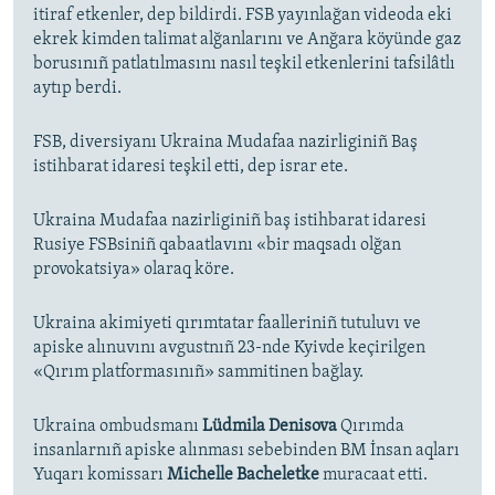
itiraf etkenler, dep bildirdi. FSB yayınlağan videoda eki
ekrek kimden talimat alğanlarını ve Anğara köyünde gaz
borusınıñ patlatılmasını nasıl teşkil etkenlerini tafsilâtlı
aytıp berdi.
FSB, diversiyanı Ukraina Mudafaa nazirliginiñ Baş
istihbarat idaresi teşkil etti, dep israr ete.
Ukraina Mudafaa nazirliginiñ baş istihbarat idaresi
Rusiye FSBsiniñ qabaatlavını «bir maqsadı olğan
provokatsiya» olaraq köre.
Ukraina akimiyeti qırımtatar faalleriniñ tutuluvı ve
apiske alınuvını avgustnıñ 23-nde Kyivde keçirilgen
«Qırım platformasınıñ» sammitinen bağlay.
Ukraina ombudsmanı
Lüdmila Denisova
Qırımda
insanlarnıñ apiske alınması sebebinden BM İnsan aqları
Yuqarı komissarı
Michelle Bacheletke
muracaat etti.