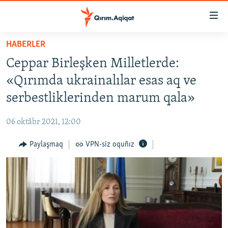
Link
açıqlığı
Esas
HABERLER
mündericege
HABERLER
Ceppar Birleşken Milletlerde:
qaytmaq
SİYASET
Baş
«Qırımda ukrainalılar esas aq ve
İQTİSADİYAT
navigatsiyağa
serbestliklerinden marum qala»
qaytmaq
CEMİYET
Qıdıruvğa
06 oktâbr 2021, 12:00
MEDENİYET
qaytmaq
Paylaşmaq
VPN-siz oquñız
İNSAN AQLARI
VİDEO
SÜRET
BLOGLAR
FİKİR