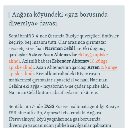
Anğara köyündeki «gaz borusında
diversiya» davası
Sentâbrniñ 3-4-nde Qırımda Rusiye quvetçileri tintüvler
keçirip, beş insannı tuttı. Olar arasında qırımtatar
siyasetçisi ve faali
Nariman Celâl
bar. Eki doğmuş
qardaşlar
Aziz
ve
Asan Ahtemovlar
eki ayğa apiske
alındı
, Azizniñ babası
Eskender Ahtemov
10 künge
apiske alındı
. Asan Ahtemovnıñ qardaşı
Arsen
15 künge
apiske alındı
. Kreml kontrolindeki Kiyev rayon
mahkemesi qırımtatar siyasetçisi ve faali Nariman
Celâlnı eki ayğa – noyabrniñ 4-ne qadar apiske aldı.
Nariman Celâl bütün qabaatlavlarnı inkâr ete.
Sentâbrniñ 7-nde
TASS
Rusiye malümat agentilgi Rusiye
FSB-sine atfı etip, Aqmescit civarındaki Anğara
(Perevalnoye) köyü yaqınlarında gaz borusında
diversiya yapqanından şübheli sayılğanlar qabaatını