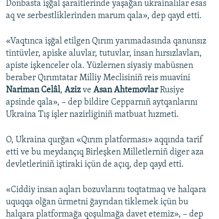
Donbasta işğal şaraitlerinde yaşağan ukrainalılar esas
aq ve serbestliklerinden marum qala», dep qayd etti.
«Vaqtınca işğal etilgen Qırım yarımadasında qanunsız
tintüvler, apiske aluvlar, tutuvlar, insan hırsızlavları,
apiste işkenceler ola. Yüzlernen siyasiy mabüsnen
beraber Qırımtatar Milliy Meclisiniñ reis muavini
Nariman Celâl
,
Aziz
ve
Asan Ahtemovlar
Rusiye
apsinde qala», – dep bildire Cepparnıñ aytqanlarını
Ukraina Tış işler nazirliginiñ matbuat hızmeti.
O, Ukraina qurğan «Qırım platforması» aqqında tarif
etti ve bu meydançıq Birleşken Milletlerniñ diger aza
devletleriniñ iştiraki içün de açıq, dep qayd etti.
«Ciddiy insan aqları bozuvlarını toqtatmaq ve halqara
uquqqa olğan ürmetni ğayrıdan tiklemek içün bu
halqara platformağa qoşulmağa davet etemiz», – dep