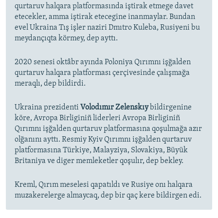
qurtaruv halqara platformasında iştirak etmege davet
etecekler, amma iştirak etecegine inanmaylar. Bundan
evel Ukraina Tış işler naziri Dmıtro Kuleba, Rusiyeni bu
meydançıqta körmey, dep ayttı.
2020 senesi oktâbr ayında Poloniya Qırımnı işğalden
qurtaruv halqara platforması çerçivesinde çalışmağa
meraqlı, dep bildirdi.
Ukraina prezidenti
Volodımır Zelenskıy
bildirgenine
köre, Avropa Birliginiñ liderleri Avropa Birliginiñ
Qırımnı işğalden qurtaruv platformasına qoşulmağa azır
olğanını ayttı. Resmiy Kyiv Qırımnı işğalden qurtaruv
platformasına Türkiye, Malayziya, Slovakiya, Büyük
Britaniya ve diger memleketler qoşulır, dep bekley.
Kreml, Qırım meselesi qapatıldı ve Rusiye onı halqara
muzakerelerge almaycaq, dep bir qaç kere bildirgen edi.