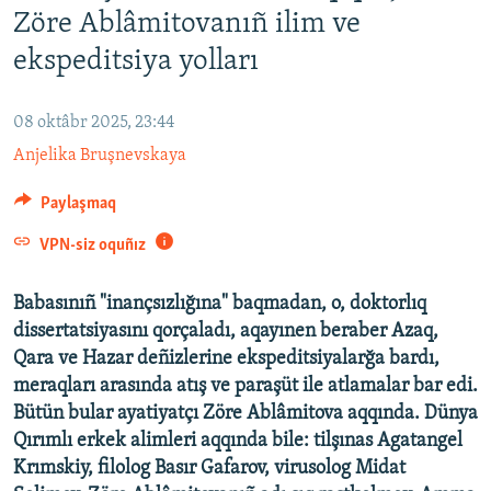
Zöre Ablâmitovanıñ ilim ve
Русский
ekspeditsiya yolları
Українською
08 oktâbr 2025, 23:44
QOŞULIÑIZ!
Anjelika Bruşnevskaya
Paylaşmaq
RFE/RS bütün saytları
VPN-siz oquñız
Babasınıñ "inançsızlığına" baqmadan, o, doktorlıq
dissertatsiyasını qorçaladı, aqayınen beraber Azaq,
Qara ve Hazar deñizlerine ekspeditsiyalarğa bardı,
meraqları arasında atış ve paraşüt ile atlamalar bar edi.
Bütün bular ayatiyatçı Zöre Ablâmitova aqqında. Dünya
Qırımlı erkek alimleri aqqında bile: tilşınas Agatangel
Krımskiy, filolog Basır Gafarov, virusolog Midat