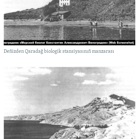
Deñizden Qaradağ biologik stansiyasınıñ manzarası