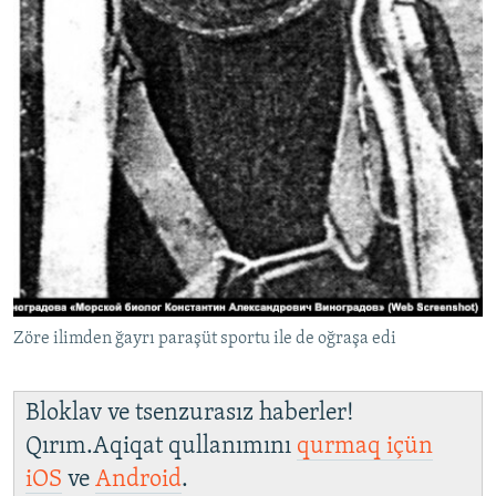
Zöre ilimden ğayrı paraşüt sportu ile de oğraşa edi
Bloklav ve tsenzurasız haberler!
Qırım.Aqiqat qullanımını
qurmaq içün
iOS
ve
Android
.