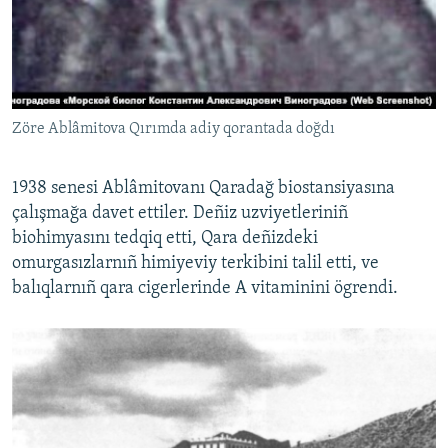
Zöre Ablâmitova Qırımda adiy qorantada doğdı
1938 senesi Ablâmitovanı Qaradağ biostansiyasına
çalışmağa davet ettiler. Deñiz uzviyetleriniñ
biohimyasını tedqiq etti, Qara deñizdeki
omurgasızlarnıñ himiyeviy terkibini talil etti, ve
balıqlarnıñ qara cigerlerinde A vitaminini ögrendi.