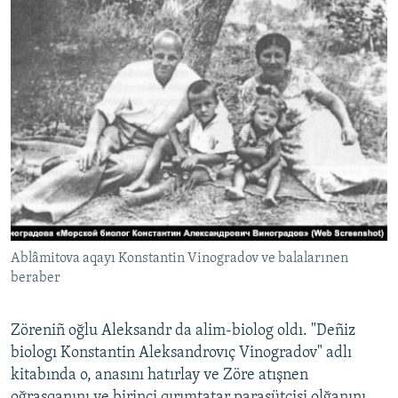
Ablâmitova aqayı Konstantin Vinogradov ve balalarınen
beraber
Zöreniñ oğlu Aleksandr da alim-biolog oldı. "Deñiz
biologı Konstantin Aleksandrovıç Vinogradov" adlı
kitabında o, anasını hatırlay ve Zöre atışnen
oğraşqanını ve birinci qırımtatar paraşütçisi olğanını