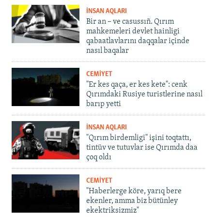
İNSAN AQLARI
Bir an – ve casussıñ. Qırım
mahkemeleri devlet hainligi
qabaatlavlarını daqqalar içinde
nasıl baqalar
CEMİYET
"Er kes qaça, er kes kete": cenk
Qırımdaki Rusiye turistlerine nasıl
barıp yetti
İNSAN AQLARI
"Qırım birdemligi" işini toqtattı,
tintüv ve tutuvlar ise Qırımda daa
çoq oldı
CEMİYET
"Haberlerge köre, yarıq bere
ekenler, amma biz bütünley
ekektriksizmiz"