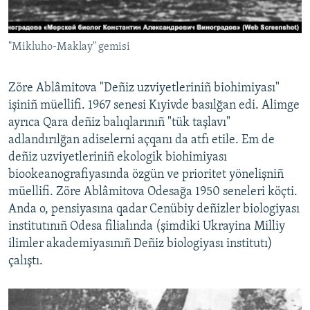
"Mikluho-Maklay" gemisi
Zöre Ablâmitova "Deñiz uzviyetleriniñ biohimiyası"
işiniñ müellifi. 1967 senesi Kıyivde basılğan edi. Alimge
ayrıca Qara deñiz balıqlarınıñ "tük taşlavı"
adlandırılğan adiselerni açqanı da atfı etile. Em de
deñiz uzviyetleriniñ ekologik biohimiyası
biookeanografiyasında özgün ve prioritet yönelişniñ
müellifi. Zöre Ablâmitova Odesağa 1950 seneleri köçti.
Anda o, pensiyasına qadar Cenübiy deñizler biologiyası
institutınıñ Odesa filialında (şimdiki Ukrayina Milliy
ilimler akademiyasınıñ Deñiz biologiyası institutı)
çalıştı.