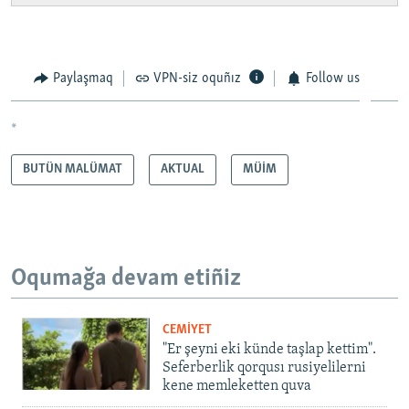
Paylaşmaq
VPN-siz oquñız
Follow us
*
BUTÜN MALÜMAT
AKTUAL
MÜİM
Oqumağa devam etiñiz
CEMİYET
"Er şeyni eki künde taşlap kettim".
Seferberlik qorqusı rusiyelilerni
kene memleketten quva