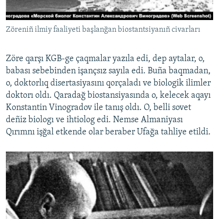
Zöreniñ ilmiy faaliyeti başlanğan biostantsiyanıñ civarları
Zöre qarşı KGB-ge çaqmalar yazıla edi, dep aytalar, o,
babası sebebinden işançsız sayıla edi. Buña baqmadan,
o, doktorlıq disertasiyasını qorçaladı ve biologik ilimler
doktorı oldı. Qaradağ biostansiyasında o, kelecek aqayı
Konstantin Vinogradov ile tanış oldı. O, belli sovet
deñiz biologı ve ihtiolog edi. Nemse Almaniyası
Qırımnı işğal etkende olar beraber Ufağa tahliye etildi.