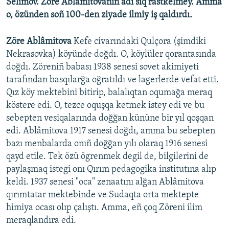
Selimov. Zöre Ablâmitovanıñ adı sıq rastkelmey. Amma
o, özünden soñ 100-den ziyade ilmiy iş qaldırdı.
Zöre Ablâmitova
Kefe civarındaki Qulçora (şimdiki
Nekrasovka) köyünde doğdı. O, köylüler qorantasında
doğdı. Zöreniñ babası 1938 senesi sovet akimiyeti
tarafından basqılarğa oğratıldı ve lagerlerde vefat etti.
Qız köy mektebini bitirip, balalıqtan oqumağa meraq
köstere edi. O, tezce oquşqa ketmek istey edi ve bu
sebepten vesiqalarında doğğan kününe bir yıl qoşqan
edi. Ablâmitova 1917 senesi doğdı, amma bu sebepten
bazı menbalarda onıñ doğğan yılı olaraq 1916 senesi
qayd etile. Tek özü ögrenmek degil de, bilgilerini de
paylaşmaq istegi onı Qırım pedagogika institutına alıp
keldi. 1937 senesi "oca" zenaatını alğan Ablâmitova
qırımtatar mektebinde ve Sudaqta orta mektepte
himiya ocası olıp çalıştı. Amma, eñ çoq Zöreni ilim
meraqlandıra edi.