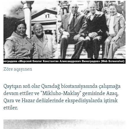
Zöre aqayınen
Qaytqan soñ olar Qaradağ biostansiyasında çalışmağa
devam ettiler ve "Mikluho-Maklay" gemisinde Azaq,
Qara ve Hazar deñizlerinde ekspedisiyalarda iştirak
ettiler.