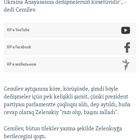
Ukraina Anayasasına deñişmelerniñ kirsetüvidir", -
dedi Cemilev.
КР в YouTube
КР в Facebook
КР в мобильном
Cemilev aytqanına köre, körüşüvde, şimdi böyle
deñişmeler içün pek kelişikli şarait, çünki prezident
partiyası parlamentte çoqluqnı aldı, dep aytıldı, buña
cevap olaraq Zelenskiy "razı olıp, başını salladı".
Cemilev, bütun tilekler yazma şekilde Zelenkıyğa
berilecegini qoştı.