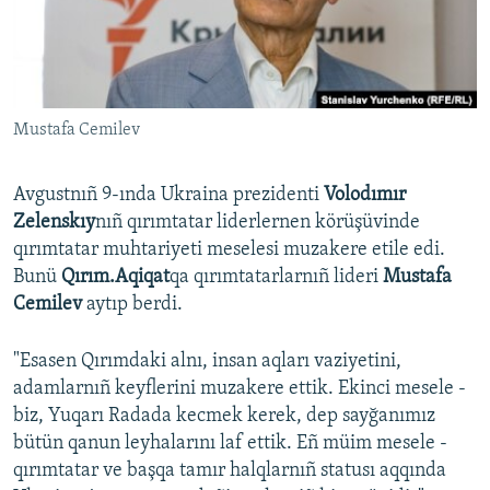
Русский
Українською
Mustafa Cemilev
QOŞULIÑIZ!
Avgustnıñ 9-ında Ukraina prezidenti
Volodımır
Zelenskıy
nıñ qırımtatar liderlernen körüşüvinde
RFE/RS bütün saytları
qırımtatar muhtariyeti meselesi muzakere etile edi.
Bunü
Qırım.Aqiqat
qa qırımtatarlarnıñ lideri
Mustafa
Cemilev
aytıp berdi.
"Esasen Qırımdaki alnı, insan aqları vaziyetini,
adamlarnıñ keyflerini muzakere ettik. Ekinci mesele -
biz, Yuqarı Radada kecmek kerek, dep sayğanımız
bütün qanun leyhalarını laf ettik. Eñ müim mesele -
qırımtatar ve başqa tamır halqlarnıñ statusı aqqında