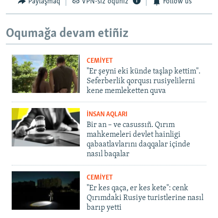
Paylaşmaq
VPN-siz oquñız
Follow us
Oqumağa devam etiñiz
CEMİYET
"Er şeyni eki künde taşlap kettim".
Seferberlik qorqusı rusiyelilerni
kene memleketten quva
İNSAN AQLARI
Bir an – ve casussıñ. Qırım
mahkemeleri devlet hainligi
qabaatlavlarını daqqalar içinde
nasıl baqalar
CEMİYET
"Er kes qaça, er kes kete": cenk
Qırımdaki Rusiye turistlerine nasıl
barıp yetti