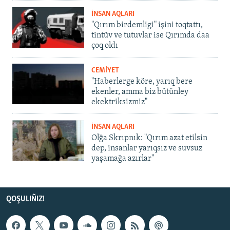
İNSAN AQLARI
"Qırım birdemligi" işini toqtattı,
tintüv ve tutuvlar ise Qırımda daa
çoq oldı
CEMİYET
"Haberlerge köre, yarıq bere
ekenler, amma biz bütünley
ekektriksizmiz"
İNSAN AQLARI
Olğa Skrıpnık: "Qırım azat etilsin
dep, insanlar yarıqsız ve suvsuz
yaşamağa azırlar"
QOŞULIÑIZ!