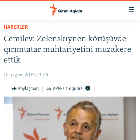
Link
açıqlığı
Esas
HABERLER
mündericege
HABERLER
Cemilev: Zelenskıynen körüşüvde
qaytmaq
SİYASET
Baş
qırımtatar muhtariyetini muzakere
İQTİSADİYAT
navigatsiyağa
ettik
qaytmaq
CEMİYET
Qıdıruvğa
10 avgust 2019, 13:05
MEDENİYET
qaytmaq
Paylaşmaq
VPN-siz oquñız
İNSAN AQLARI
VİDEO
SÜRET
BLOGLAR
FİKİR