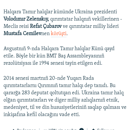
Halqara Tamır halqlar kününde Ukraina prezidenti
Volodımır Zelenskıy,
qırımtatar halqnıñ vekillerinen -
Meclis reisi
Refat Çubarov
ve qırımtatar milliy lideri
Mustafa Cemilev
nen
körüşti
.
Avgustnıñ 9-nda Halqara Tamır halqlar Künü qayd
etile. Böyle bir kün BMT Baş Assambleyasınıñ
rezolütsiyası ile 1994 senesi tayin etilgen edi.
2014 senesi martnıñ 20-nde Yuqarı Rada
qırımtatarlarnı Qırımnıñ tamır halqı dep tanıdı. Bu
qararğa 283 deputat qoltutqan edi. Ukraina tamır halq
olğan qırımtatarları ve diger milliy azlıqlarnıñ etnik,
medeniyet, til ve din hususiyetleriniñ saqlap qalması ve
inkişafına kefil olacağını vade etti.