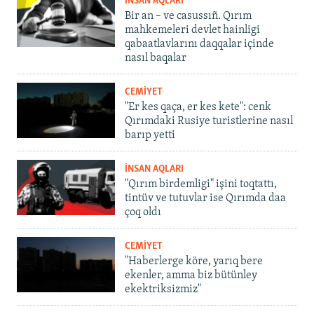
İNSAN AQLARI
Bir an – ve casussıñ. Qırım
mahkemeleri devlet hainligi
qabaatlavlarını daqqalar içinde
nasıl baqalar
CEMİYET
"Er kes qaça, er kes kete": cenk
Qırımdaki Rusiye turistlerine nasıl
barıp yetti
İNSAN AQLARI
"Qırım birdemligi" işini toqtattı,
tintüv ve tutuvlar ise Qırımda daa
çoq oldı
CEMİYET
"Haberlerge köre, yarıq bere
ekenler, amma biz bütünley
ekektriksizmiz"