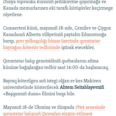
Dünya vışıvanka kününiñ şeñliklerine qoşulmağa ve
Kanada memurlarınen eki taraflı körüşüvler keçirmege
niyetlene.
Cumaertesi künü, mayısnıñ 18-nde, Cemilev ve Çiygoz
Kanadanıñ Alberta vilâyetiniñ paytahtı Edmontonğa
barıp,
şeer yolbaşçılığı binası üzerinde qırımtatar
bayrağını köterüv tedbirinde
iştirak etecekler.
Qırımtatar halqı genotsidiniñ qurbanlarını añma
kününe bağışlanğan tedbir saat 14:00-da başlanacaq.
Bayraq köterilgen soñ istegi olğan er kes Makiven
universitetinde kösterilecek
Ahtem Seitablayevniñ
«Başqasınıñ duası» filmini baqa bile.
Mayısnıñ 18-de Ukraina ve dünyada
1944 senesinde
qırımtatar halqınıñ Qırımdan sürgün etilmesi