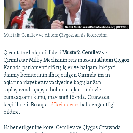
Русский
Українською
Mustafa Cemilev ve Ahtem Çiygoz, arhiv fotoresimi
QOŞULIÑIZ!
Qırımtatar halqınıñ lideri
Mustafa Cemilev
ve
Qırımtatar Milliy Meclisiniñ reis muavini
Ahtem Çiygoz
RFE/RS bütün saytları
Kanada parlamentiniñ tış işler ve halqara inkişafı
daimiy komitetiniñ ilhaq etilgen Qırımda insan
aqlarına riayet etüv vaziyetine bağışlanğan
toplaşuvında çıqışta bulunacaqlar. Diñlevler
cumaaqşamı künü, mayısnıñ 16-nda, Ottawada
keçirilmeli. Bu aqta
«Ukrinform»
haber agentligi
bildire.
Haber etilgenine köre, Cemilev ve Çiygoz Ottawada