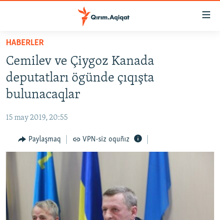
Link
açıqlığı
Esas
HABERLER
mündericege
HABERLER
Cemilev ve Çiygoz Kanada
qaytmaq
SİYASET
Baş
deputatları ögünde çıqışta
İQTİSADİYAT
navigatsiyağa
bulunacaqlar
qaytmaq
CEMİYET
Qıdıruvğa
15 may 2019, 20:55
MEDENİYET
qaytmaq
Paylaşmaq
VPN-siz oquñız
İNSAN AQLARI
VİDEO
SÜRET
BLOGLAR
FİKİR