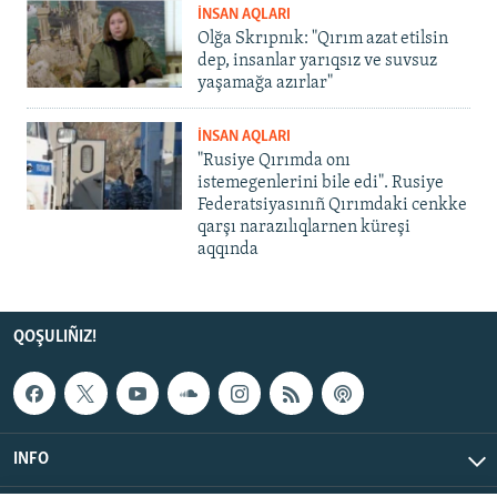
İNSAN AQLARI
Olğa Skrıpnık: "Qırım azat etilsin
dep, insanlar yarıqsız ve suvsuz
yaşamağa azırlar"
İNSAN AQLARI
"Rusiye Qırımda onı
istemegenlerini bile edi". Rusiye
Federatsiyasınıñ Qırımdaki cenkke
qarşı narazılıqlarnen küreşi
aqqında
QOŞULIÑIZ!
INFO