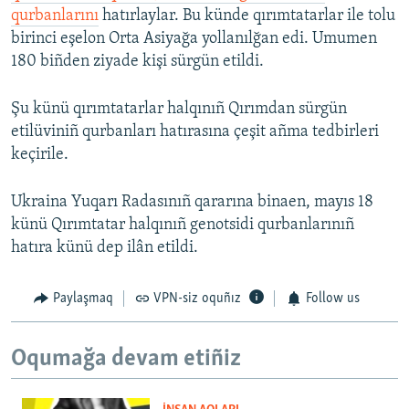
qurbanlarını
hatırlaylar. Bu künde qırımtatarlar ile tolu
birinci eşelon Orta Asiyağa yollanılğan edi. Umumen
180 biñden ziyade kişi sürgün etildi.
Şu künü qırımtatarlar halqınıñ Qırımdan sürgün
etilüviniñ qurbanları hatırasına çeşit añma tedbirleri
keçirile.
Ukraina Yuqarı Radasınıñ qararına binaen, mayıs 18
künü Qırımtatar halqınıñ genotsidi qurbanlarınıñ
hatıra künü dep ilân etildi.
Paylaşmaq
VPN-siz oquñız
Follow us
Oqumağa devam etiñiz