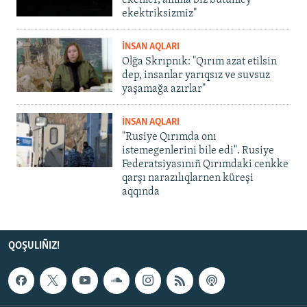
ekenler, amma biz bütünley
ekektriksizmiz"
İNSAN AQLARI
Olğa Skrıpnık: "Qırım azat etilsin
dep, insanlar yarıqsız ve suvsuz
yaşamağa azırlar"
İNSAN AQLARI
"Rusiye Qırımda onı
istemegenlerini bile edi". Rusiye
Federatsiyasınıñ Qırımdaki cenkke
qarşı narazılıqlarnen küreşi
aqqında
QOŞULIÑIZ!