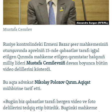
Русский
Українською
Mustafa Cemilev
QOŞULIÑIZ!
Rusiye kontrolindeki Ermeni Bazar şeer mahkemesiniñ
oturışuvında aprelniñ 15-nde qabaatlav tarafı işğal
RFE/RS bütün saytları
etilgen Qırımda mahkeme etilgen qırımtatar halqınıñ
milliy lideri
Mustafa Cemilevniñ
davası boyunca bütün
video delillerini kösterdi.
Bu aqta advokat
Nikolay Polozov Qırım.Aqiqat
mühbirine tarif etti.
«Bugün biz qabaatlav tarafı bergen video ve foto
delillerini tedqiq etip bitirdik. Bugünki mahkeme