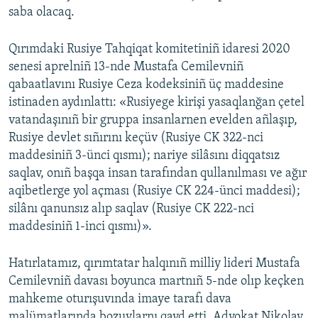
saba olacaq.
Qırımdaki Rusiye Tahqiqat komitetiniñ idaresi 2020
senesi aprelniñ 13-nde Mustafa Cemilevniñ
qabaatlavını Rusiye Ceza kodeksiniñ üç maddesine
istinaden aydınlattı: «Rusiyege kirişi yasaqlanğan çetel
vatandaşınıñ bir gruppa insanlarnen evelden añlaşıp,
Rusiye devlet sıñırını keçüv (Rusiye CK 322-nci
maddesiniñ 3-ünci qısmı); nariye silâsını diqqatsız
saqlav, onıñ başqa insan tarafından qullanılması ve ağır
aqibetlerge yol açması (Rusiye CK 224-ünci maddesi);
silânı qanunsız alıp saqlav (Rusiye CK 222-nci
maddesiniñ 1-inci qısmı)».
Hatırlatamız, qırımtatar halqınıñ milliy lideri Mustafa
Cemilevniñ davası boyunca martnıñ 5-nde olıp keçken
mahkeme oturışuvında imaye tarafı dava
malümatlarında bozuvlarnı qayd etti. Advokat Nikolay