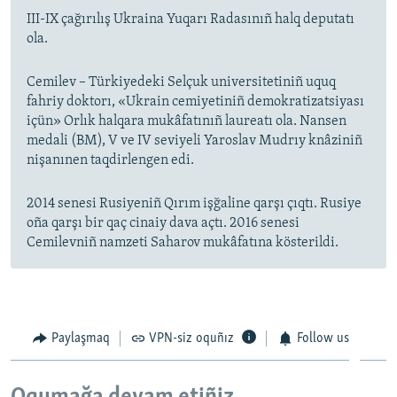
III-IX çağırılış Ukraina Yuqarı Radasınıñ halq deputatı
ola.
Cemilev – Türkiyedeki Selçuk universitetiniñ uquq
fahriy doktorı, «Ukrain cemiyetiniñ demokratizatsiyası
içün» Orlık halqara mukâfatınıñ laureatı ola. Nansen
medali (BM), V ve IV seviyeli Yaroslav Mudrıy knâziniñ
nişanınen taqdirlengen edi.
2014 senesi Rusiyeniñ Qırım işğaline qarşı çıqtı. Rusiye
oña qarşı bir qaç cinaiy dava açtı. 2016 senesi
Cemilevniñ namzeti Saharov mukâfatına kösterildi.
Paylaşmaq
VPN-siz oquñız
Follow us