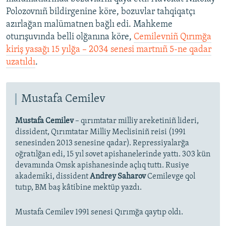
Polozovnıñ bildirgenine köre, bozuvlar tahqiqatçı
azırlağan malümatnen bağlı edi. Mahkeme
oturışuvında belli olğanına köre,
Cemilevniñ Qırımğa
kiriş yasağı 15 yılğa – 2034 senesi martnıñ 5-ne qadar
uzatıldı
.​
Mustafa Cemilev
Mustafa Cemilev
– qırımtatar milliy areketiniñ lideri,
dissident, Qırımtatar Milliy Meclisiniñ reisi (1991
senesinden 2013 senesine qadar). Repressiyalarğa
oğratılğan edi, 15 yıl sovet apishanelerinde yattı. 303 kün
devamında Omsk apishanesinde açlıq tuttı. Rusiye
akademiki, dissident
Andrey Saharov
Cemilevge qol
tutıp, BM baş kâtibine mektüp yazdı.
Mustafa Cemilev 1991 senesi Qırımğa qaytıp oldı.