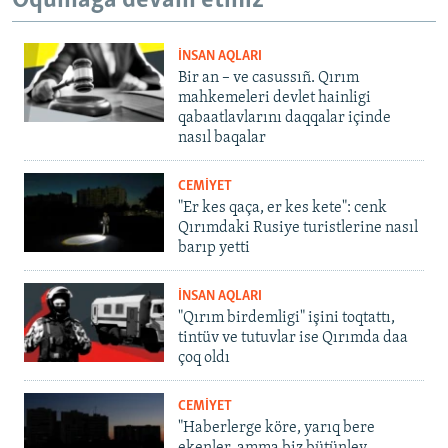
Oqumağa devam etiñiz
İNSAN AQLARI
Bir an – ve casussıñ. Qırım
mahkemeleri devlet hainligi
qabaatlavlarını daqqalar içinde
nasıl baqalar
CEMİYET
"Er kes qaça, er kes kete": cenk
Qırımdaki Rusiye turistlerine nasıl
barıp yetti
İNSAN AQLARI
"Qırım birdemligi" işini toqtattı,
tintüv ve tutuvlar ise Qırımda daa
çoq oldı
CEMİYET
"Haberlerge köre, yarıq bere