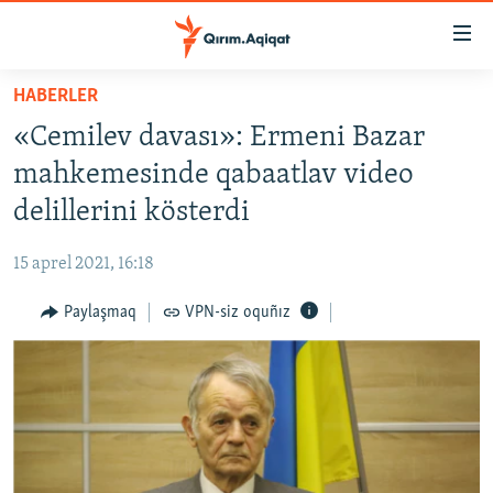
Link
açıqlığı
Esas
HABERLER
mündericege
HABERLER
«Cemilev davası»: Ermeni Bazar
qaytmaq
SİYASET
Baş
mahkemesinde qabaatlav video
İQTİSADİYAT
navigatsiyağa
delillerini kösterdi
qaytmaq
CEMİYET
Qıdıruvğa
15 aprel 2021, 16:18
MEDENİYET
qaytmaq
Paylaşmaq
VPN-siz oquñız
İNSAN AQLARI
VİDEO
SÜRET
BLOGLAR
FİKİR