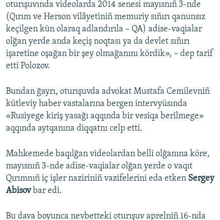
oturışuvında videolarda 2014 senesi mayısnıñ 3-nde
(Qırım ve Herson vilâyetiniñ memuriy sıñırı qanunsız
keçilgen kün olaraq adlandırıla – QA) adise-vaqialar
olğan yerde anda keçiş noqtası ya da devlet sıñırı
işaretine oşağan bir şey olmağanını kördik», – dep tarif
etti Polozov.
Bundan ğayrı, oturışuvda advokat Mustafa Cemilevniñ
kütleviy haber vastalarına bergen intervyüsında
«Rusiyege kiriş yasağı aqqında bir vesiqa berilmege»
aqqında aytqanına diqqatnı celp etti.
Mahkemede baqılğan videolardan belli olğanına köre,
mayısnıñ 3-nde adise-vaqialar olğan yerde o vaqıt
Qırımnıñ iç işler naziriniñ vazifelerini eda etken
Sergey
Abisov
bar edi.
Bu dava boyunca nevbetteki oturışuv aprelniñ 16-nda