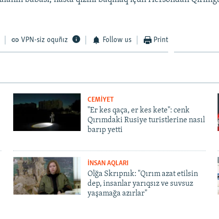
VPN-siz oquñız
Follow us
Print
CEMİYET
"Er kes qaça, er kes kete": cenk
Qırımdaki Rusiye turistlerine nasıl
barıp yetti
İNSAN AQLARI
Olğa Skrıpnık: "Qırım azat etilsin
dep, insanlar yarıqsız ve suvsuz
yaşamağa azırlar"