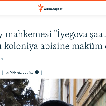
 mahkemesi "İyegova şaatl
ı koloniya apisine maküm e
9:05
VPN-siz oquñız