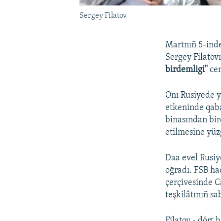
Sergey Filatov
Martnıñ 5-ind
Sergey Filatovn
birdemligi"
ce
Onı Rusiyede ya
etkeninde qaba
binasından bir
etilmesine yüz
Daa evel Rusiy
oğradı. FSB ha
çerçivesinde C
teşkilâtınıñ sa
Filatov - dört