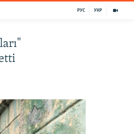
РУС
УКР
arı"
tti