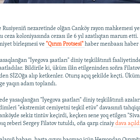
e Rusiyeniñ nezaretinde olğan Canköy rayon mahkemesi yer
ı ceza koloniyasında cezası ile 6 yıl azatlıqtan marum etti
miyet birleşmesi ve
"Qırım Protsesi"
haber menbaası haber 
saqlanğan "İyegova şaatları" diniy teşkilâtınıñ faaliyetinde
atladılar. Bildirile ki, üküm ilân etilgeninden soñra Fila
den SİZOğa alıp ketkenler. Oturış açıq şekilde keçti. Üküm
ge yaqın adam toplandı.
ede yasaqlanğan "İyegova şaatları" diniy teşkilâtınıñ azalar
dimleri "ekstremist cemiyetni teşkil etüv" davasınıñ tahqiqa
anköyde sekiz tintüv keçirdi, keçken sene yoq etilgen "Sivaş
bıq reberi Sergey Filatov tutuldı, oña qarşı cinaiy
dava açıld
 balanıñ babası, hasta qızını baqmaq içün Hersondan Qırımğa