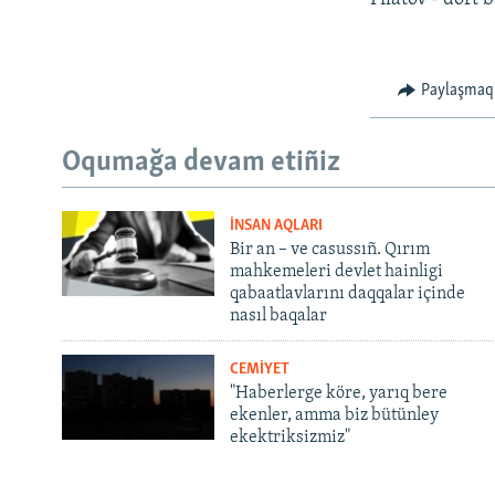
Paylaşmaq
Oqumağa devam etiñiz
İNSAN AQLARI
Bir an – ve casussıñ. Qırım
mahkemeleri devlet hainligi
qabaatlavlarını daqqalar içinde
nasıl baqalar
CEMİYET
"Haberlerge köre, yarıq bere
ekenler, amma biz bütünley
ekektriksizmiz"