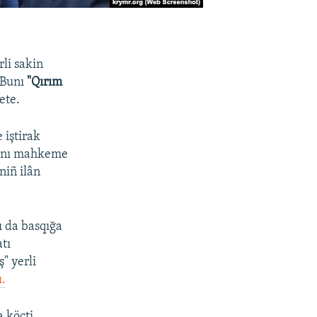
li sakin
. Bunı
"Qırım
ete.
 iştirak
tovnı mahkeme
niñ ilân
ı da basqığa
tı
" yerli
ı.
 köçti.