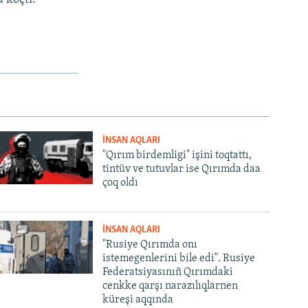
İNSAN AQLARI
"Qırım birdemligi" işini toqtattı,
tintüv ve tutuvlar ise Qırımda daa
çoq oldı
İNSAN AQLARI
"Rusiye Qırımda onı
istemegenlerini bile edi". Rusiye
Federatsiyasınıñ Qırımdaki
cenkke qarşı narazılıqlarnen
küreşi aqqında