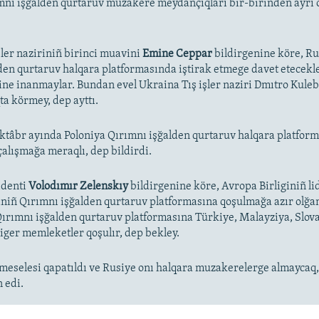
mnı işğalden qurtaruv muzakere meydançıqları bir-birinden ayrı 
şler naziriniñ birinci muavini
Emine Ceppar
bildirgenine köre, R
den qurtaruv halqara platformasında iştirak etmege davet etecek
gine inanmaylar. Bundan evel Ukraina Tış işler naziri Dmıtro Kule
a körmey, dep ayttı.
ktâbr ayında Poloniya Qırımnı işğalden qurtaruv halqara platform
çalışmağa meraqlı, dep bildirdi.
identi
Volodımır Zelenskıy
bildirgenine köre, Avropa Birliginiñ li
iniñ Qırımnı işğalden qurtaruv platformasına qoşulmağa azır olğanı
ırımnı işğalden qurtaruv platformasına Türkiye, Malayziya, Slov
diger memleketler qoşulır, dep bekley.
meselesi qapatıldı ve Rusiye onı halqara muzakerelerge almaycaq,
 edi.