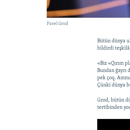
Pavel Grod
Bütün dünya uk
bildirdi teşkil
«Biz «Qırım pl
Bundan ğayrı d
pek çoq. Amma
Çünki dünya bö
Grod, bütün dü
tertibinden y