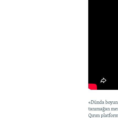
«Dünda boyunca
tanımağan mem
Qırım platform