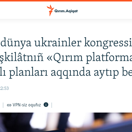
dünya ukrainler kongress
eşkilâtnıñ «Qırım platform
ğlı planları aqqında aytıp b
22:53
VPN-siz oquñız