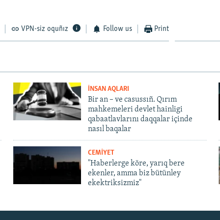
VPN-siz oquñız
Follow us
Print
İNSAN AQLARI
Bir an – ve casussıñ. Qırım
mahkemeleri devlet hainligi
qabaatlavlarını daqqalar içinde
nasıl baqalar
CEMİYET
"Haberlerge köre, yarıq bere
ekenler, amma biz bütünley
ekektriksizmiz"