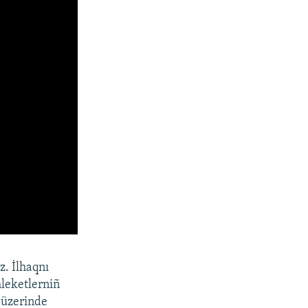
. İlhaqnı
leketlerniñ
 üzerinde