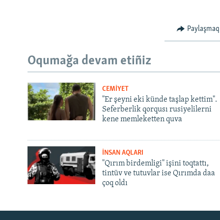
Paylaşmaq
Oqumağa devam etiñiz
CEMİYET
"Er şeyni eki künde taşlap kettim".
Seferberlik qorqusı rusiyelilerni
kene memleketten quva
İNSAN AQLARI
"Qırım birdemligi" işini toqtattı,
tintüv ve tutuvlar ise Qırımda daa
çoq oldı
Русский