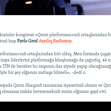
rainler kongressi «Qırım platforması»nıñ ortaqlarından bi
âtnıñ başı
Pavlo Grod
Azatlıq Radiosına.
atforması»nıñ ortaqlarından biri oldıq. Men formuda çıqış
ünya liderlerini platformağa khoşlumağa da çağırdıq. 46
 TİN ile beraber bu raqamnı daa ziyade yapıp olacağımız
yle bir şey olğanını mıtlaqa bilmeli», –dedi o.
nyada Qırım ilhaqınıñ tanımama siyasetiniñ olması ve Qı
oq olmasına imkân bermemekniñ müim olğanını qayd etti.