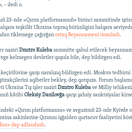
, – dedi o.
ıñ 23-nde «Qırım platformasınıñ» birinci sammitinde iştir
lqara teşkilât Ukraina topraq bütünligini halqara seviyed
rıdan tiklemege çağırğan
ortaq Beyannameni imzaladı
.
er naziri
Dmıtro Kuleba
sammitte qabul etilecek beyanna
ivge kelmegen devletler qoşula bile, dep bildirgen edi.
keçirilüvine qarşı naralızıq bildirgen edi. Moskva tedbirn
iştirakçilerini aqibetler bekley, dep qorquza. Forum başla
ti Ukraina Tış işler naziri
Dmıtro Kuleba
ve Milliy telükesi
ınıñ kâtibi
Oleksiy Danilovğa
qarşı şahsiy sanktsiyalar kirse
indeki «Qırım platformasını» ve avgustnıñ 23-nde Kyivde 
aina sakinlerine Qırımnı işğalden qurtaruv faaliyetini kö
fon» dep adlandırdı
.