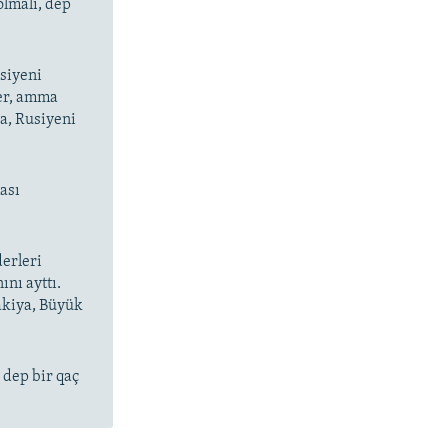
olmalı, dep
usiyeni
ler, amma
ba, Rusiyeni
ası
derleri
nı ayttı.
akiya, Büyük
 dep bir qaç