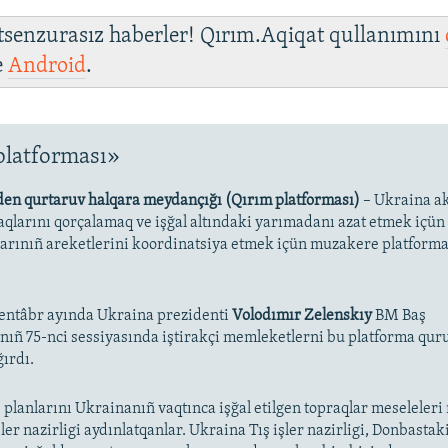
 tsenzurasız haberler! Qırım.Aqiqat qullanımını
e
Android
.
platforması»
den qurtaruv halqara meydançığı (Qırım platforması)
– Ukraina a
 aqlarını qorçalamaq ve işğal altındaki yarımadanı azat etmek içü
larınıñ areketlerini koordinatsiya etmek içün muzakere platforma
entâbr ayında Ukraina prezidenti
Volodımır Zelenskıy
BM Baş
ıñ 75-nci sessiyasında iştirakçi memleketlerni bu platforma qur
ırdı.
 planlarını Ukrainanıñ vaqtınca işğal etilgen topraqlar meseleleri 
ler nazirligi aydınlatqanlar. Ukraina Tış işler nazirligi, Donbastak