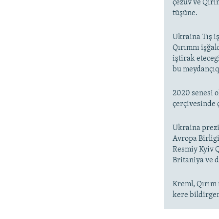
çezüv ve Qırı
tüşüne.
Ukraina Tış i
Qırımnı işğal
iştirak etece
bu meydançıqt
2020 senesi o
çerçivesinde 
Ukraina prez
Avropa Birlig
Resmiy Kyiv Q
Britaniya ve 
Kreml, Qırım 
kere bildirgen