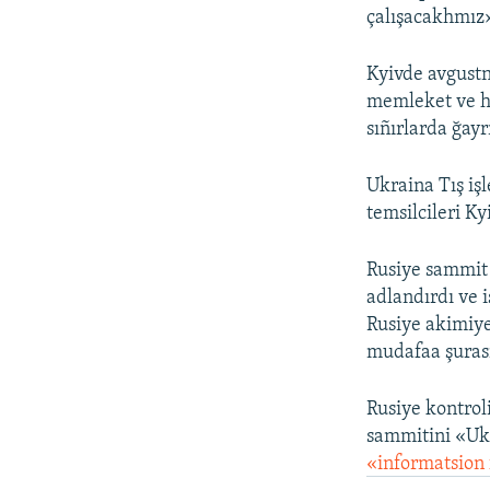
çalışacakhmız»
Kyivde avgustn
memleket ve ha
sıñırlarda ğay
Ukraina Tış işl
temsilcileri Ky
Rusiye sammit 
adlandırdı ve 
Rusiye akimiye
mudafaa şuras
Rusiye kontrol
sammitini «Ukr
«informatsion 