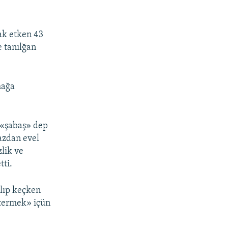
ak etken 43
e tanılğan
mağa
i «şabaş» dep
mazdan evel
zlik ve
tti.
olıp keçken
stermek» içün