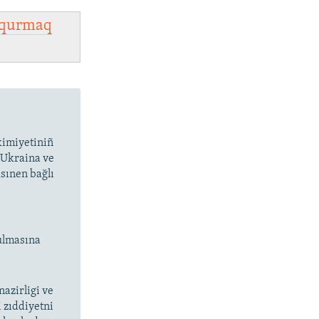
qurmaq
kimiyetiniñ
n Ukraina ve
sınen bağlı
ulmasına
nazirligi ve
i zıddiyetni