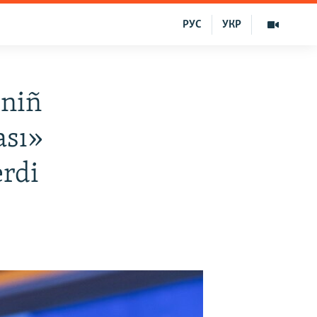
РУС
УКР
iniñ
ası»
erdi