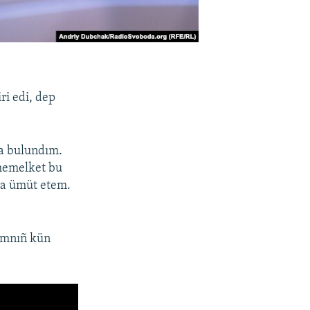
ri edi, dep
ta bulundım.
 memelket bu
ğa ümüt etem.
rımnıñ kün