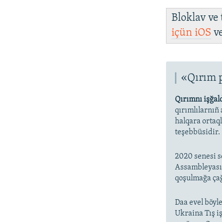
Bloklav ve
içün
iOS
v
«Qırım 
Qırımnı işğal
qırımlılarnıñ
halqara ortaq
teşebbüsidir.
2020 senesi s
Assambleyasın
qoşulmağa çağ
Daa evel böyle
Ukraina Tış iş