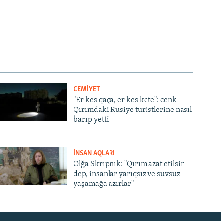
CEMİYET
"Er kes qaça, er kes kete": cenk
Qırımdaki Rusiye turistlerine nasıl
barıp yetti
İNSAN AQLARI
Olğa Skrıpnık: "Qırım azat etilsin
dep, insanlar yarıqsız ve suvsuz
yaşamağa azırlar"