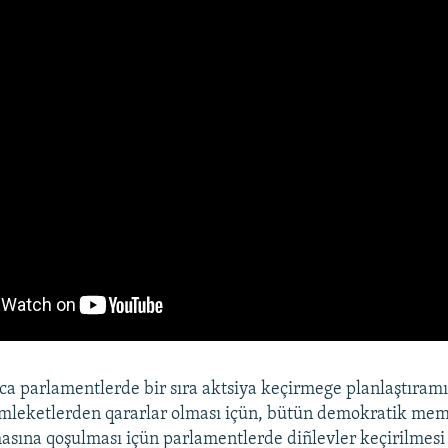
 parlamentlerde bir sıra aktsiya keçirmege planlaştıramız
leketlerden qararlar olması içün, bütün demokratik mem
asına qoşulması içün parlamentlerde diñlevler keçirilmesi