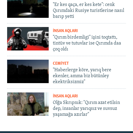
"Er kes qaça, er kes kete": cenk
Qırımdaki Rusiye turistlerine nasıl
barıp yetti
İNSAN AQLARI
"Qırım birdemligi" işini toqtattı,
tintüv ve tutuvlar ise Qırımda daa
çoq oldı
CEMİYET
"Haberlerge köre, yarıq bere
ekenler, amma biz bütünley
ekektriksizmiz"
İNSAN AQLARI
Olğa Skrıpnık: "Qırım azat etilsin
dep, insanlar yarıqsız ve suvsuz
yaşamağa azırlar"