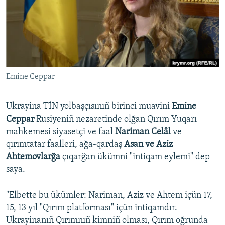
Русский
Українською
QOŞULIÑIZ!
Emine Ceppar
Ukrayina TİN yolbaşçısınıñ birinci muavini
Emine
RFE/RS bütün saytları
Ceppar
Rusiyeniñ nezaretinde olğan Qırım Yuqarı
mahkemesi siyasetçi ve faal
Nariman Celâl
ve
qırımtatar faalleri, ağa-qardaş
Asan ve Aziz
Ahtemovlarğa
çıqarğan ükümni "intiqam eylemi" dep
saya.
"Elbette bu ükümler: Nariman, Aziz ve Ahtem içün 17,
15, 13 yıl "Qırım platforması" içün intiqamdır.
Ukrayinanıñ Qırımnıñ kimniñ olması, Qırım oğrunda