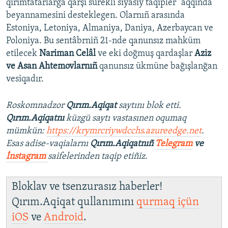
qırımtatarlarğa qarşı sürekli siyasiy taqipler" aqqında
beyannamesini desteklegen. Olarnıñ arasında
Estoniya, Letoniya, Almaniya, Daniya, Azerbaycan ve
Poloniya. Bu sentâbrniñ 21-nde qanunsız mahküm
etilecek
Nariman Celâl
ve eki doğmuş qardaşlar
Aziz
ve Asan Ahtemovlarnıñ
qanunsız ükmüne bağışlanğan
vesiqadır.
Roskomnadzor
Qırım.Aqiqat
saytını blok etti.
Qırım.Aqiqatnı
küzgü saytı vastasınen oqumaq
mümkün:
https://krymrcriywdcchs.azureedge.net
.
Esas adise-vaqialarnı
Qırım.Aqiqatnıñ
Telegram
ve
İnstagram
saifelerinden taqip etiñiz.
Bloklav ve tsenzurasız haberler!
Qırım.Aqiqat qullanımını
qurmaq içün
iOS
ve
Android
.