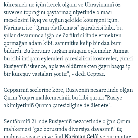
küreşmek ne içün kerek olğanı ve Ukrayinanıñ öz
suveren toprağını qaytarmaq niyetinde olması
meselesini lâyıq ve uyğun şekilde kötergeni içün.
Nariman ise "Qırım platforması" iştirakçisi kibi, bu
yıllar devamında işğalde öz fikrini ifade etmekten
qormağan adam kibi, sammitke kelip bir daa bunı
bildirdi. Bu körünip turğan intiqam eylemidir. Amma
bu kibi intiqam eylemleri çaresizlikni köstereler, çünki
Rusiyeniñ iskence, apis ve öldürmekten ğayrı başqa iç
bir küreşüv vastaları yoqtır", - dedi Ceppar.
Cepparnıñ sözlerine köre, Rusiyeniñ nezaretinde olğan
Qırım Yuqarı mahkemesiniñ bu kibi qararı "Rusiye
akimiyetiniñ Qırıma çaresizligine delâlet ete".
Sentâbrniñ 21-nde Rusiyeniñ nezaretinde olğan Qırım
mahkemesi "gaz borusında diversiya davasınıñ" üç
mabüsi – siyasetçi ve faal
Nariman Celâl
ve qırımtatar