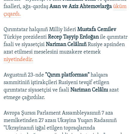
faalleri, ağa-qardaş
Asan ve Aziz Ahtemovlarğa
üküm
çıqardı.
Qırımtatar halqınıñ Milliy lideri
Mustafa Cemilev
Türkiye prezidenti
Recep Tayyip Erdoğan
ile qırımtatr
faali ve siyasetçisi
Nariman Celâlnıñ
Rusiye apsinden
azat etilmesi meselesini muzakere etemek
niyetindedir.
Avgustnıñ 23-nde
"Qırım platforması"
halqara
sammitiniñ iştirakçileri Rusiyeni tevqif etilgen
qırımtatar siyasetçisi ve faali
Nariman Celâlnı
azat
etmege çağırdılar.
Avropa Şurası Parlament Assambleyasınıñ 7 aza
memlketinden 27 azası Ukayina Yuqarı Radasınıñ
"Ukrayinanıñ işğal etilgen topraqlarında