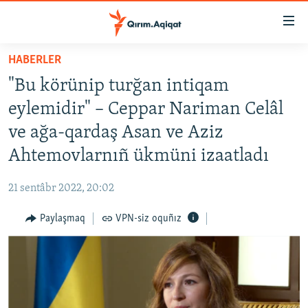
Link
açıqlığı
Esas
HABERLER
mündericege
HABERLER
"Bu körünip turğan intiqam
qaytmaq
SİYASET
Baş
eylemidir" – Ceppar Nariman Celâl
İQTİSADİYAT
navigatsiyağa
ve ağa-qardaş Asan ve Aziz
qaytmaq
CEMİYET
Ahtemovlarnıñ ükmüni izaatladı
Qıdıruvğa
MEDENİYET
qaytmaq
21 sentâbr 2022, 20:02
İNSAN AQLARI
Paylaşmaq
VPN-siz oquñız
VİDEO
SÜRET
BLOGLAR
FİKİR