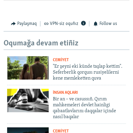
Paylaşmaq
VPN-siz oquñız
Follow us
Oqumağa devam etiñiz
CEMİYET
"Er şeyni eki künde taşlap kettim".
Seferberlik qorqusı rusiyelilerni
kene memleketten quva
İNSAN AQLARI
Bir an – ve casussıñ. Qırım
mahkemeleri devlet hainligi
qabaatlavlarını daqqalar içinde
nasıl baqalar
CEMİYET