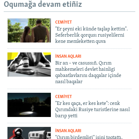
Oqumağa devam etiñiz
CEMİYET
"Er şeyni eki künde taşlap kettim".
Seferberlik qorqusı rusiyelilerni
kene memleketten quva
İNSAN AQLARI
Bir an – ve casussıñ. Qırım
mahkemeleri devlet hainligi
qabaatlavlarını daqqalar içinde
nasıl baqalar
CEMİYET
"Er kes qaça, er kes kete": cenk
Qırımdaki Rusiye turistlerine nasıl
barıp yetti
İNSAN AQLARI
"Qırım birdemligi" işini toqtattı,