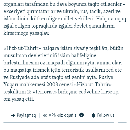
organları tarafından bu dava boyunca taqip etilgenler –
ekseriyeti qırımtatarlar ve ukrain, rus, tacik, azeri ve
islâm dinini kütken diger millet vekilleri. Halqara uquq
işğal etilgen topraqlarda işğalci devlet qanunlarını
kirsetmege yasaqlay.
«Hizb ut-Tahrir» halqara islâm siyasiy teşkilâtı, bütün
musulman devletleriniñ islâm halifeligine
birleştirilmesini öz maqsadı olğanını ayta, amma olar,
bu maqsatqa irişmek içün terroristik usullarnı red ete
ve Rusiyede adaletsiz taqip etilgenini ayta. Rusiye
Yuqarı mahkemesi 2003 senesi «Hizb ut-Tahrir»
teşkilâtını 15 «terrorist» birleşme cedveline kirsetip,
onı yasaq etti.
Paylaşmaq
VPN-siz oquñız
Follow us