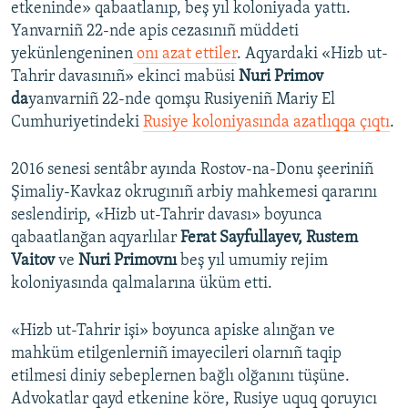
etkeninde» qabaatlanıp, beş yıl koloniyada yattı.
Yanvarniñ 22-nde apis cezasınıñ müddeti
yekünlengeninen
onı azat ettiler
. Aqyardaki «Hizb ut-
Tahrir davasınıñ» ekinci mabüsi
Nuri Primov
da
yanvarniñ 22-nde qomşu Rusiyeniñ Mariy El
Cumhuriyetindeki
Rusiye koloniyasında azatlıqqa çıqtı
.
2016 senesi sentâbr ayında Rostov-na-Donu şeeriniñ
Şimaliy-Kavkaz okrugınıñ arbiy mahkemesi qararını
seslendirip, «Hizb ut-Tahrir davası» boyunca
qabaatlanğan aqyarlılar
Ferat Sayfullayev, Rustem
Vaitov
ve
Nuri Primovnı
beş yıl umumiy rejim
koloniyasında qalmalarına üküm etti.
«Hizb ut-Tahrir işi» boyunca apiske alınğan ve
mahküm etilgenlerniñ imayecileri olarnıñ taqip
etilmesi diniy sebeplernen bağlı olğanını tüşüne.
Advokatlar qayd etkenine köre, Rusiye uquq qoruyıcı