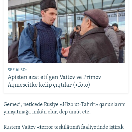
SEE ALSO:
Apisten azat etilgen Vaitov ve Primov
Aqmescitke kelip çıqtılar (+foto)
Gemeci, neticede Rusiye «Hizb ut-Tahrir» qanunlarını
yımşatmağa imkân olur, dep ümüt ete.
Rustem Vaitov «terror teşkilâtınıñ faaliyetinde iştirak