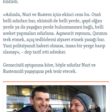
bildirdi.
Русский
«Aslında, Nuri ve Rustem içün ekinci ceza bu. Onıñ
Українською
belli sıñırları bar, ekisiniñ de belli yerde, qayd olğan
yerde ya da yaşağan yerde bulunmasınen bağlı, belli
QOŞULIÑIZ!
areket yapmaları sıñırlana. Aqmescit rayonını, Qırımnı
terk etmek, açıq tedbirlerni ziyaret etmek yasağı bar.
Yani politsiyanıñ haberi olmasa, insan bir yerge barıp
olamay», – dep tarif etti advokat.
RFE/RS bütün saytları
Gemeciniñ aytqanına köre, böyle sıñırlar Nuri ve
Rustemniñ yaşayışına pek tesir etecek.