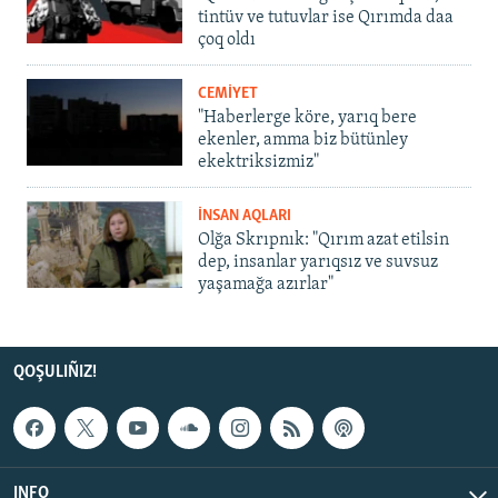
tintüv ve tutuvlar ise Qırımda daa
çoq oldı
CEMİYET
"Haberlerge köre, yarıq bere
ekenler, amma biz bütünley
ekektriksizmiz"
İNSAN AQLARI
Olğa Skrıpnık: "Qırım azat etilsin
dep, insanlar yarıqsız ve suvsuz
yaşamağa azırlar"
QOŞULIÑIZ!
INFO