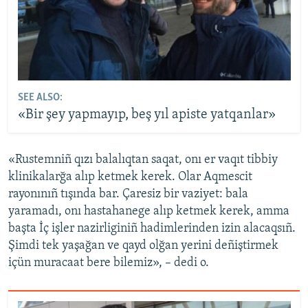
SEE ALSO:
«Bir şey yapmayıp, beş yıl apiste yatqanlar»
«Rustemniñ qızı balalıqtan saqat, onı er vaqıt tibbiy
klinikalarğa alıp ketmek kerek. Olar Aqmescit
rayonınıñ tışında bar. Çaresiz bir vaziyet: bala
yaramadı, onı hastahanege alıp ketmek kerek, amma
başta İç işler nazirliginiñ hadimlerinden izin alacaqsıñ.
Şimdi tek yaşağan ve qayd olğan yerini deñiştirmek
içün muracaat bere bilemiz», – dedi o.