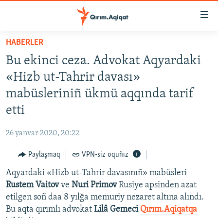
Link
açıqlığı
Esas
HABERLER
mündericege
HABERLER
Bu ekinci ceza. Advokat Aqyardaki
qaytmaq
SİYASET
Baş
«Hizb ut-Tahrir davası»
İQTİSADİYAT
navigatsiyağa
mabüsleriniñ ükmü aqqında tarif
qaytmaq
CEMİYET
etti
Qıdıruvğa
MEDENİYET
qaytmaq
26 yanvar 2020, 20:22
İNSAN AQLARI
Paylaşmaq
VPN-siz oquñız
VİDEO
Aqyardaki «Hizb ut-Tahrir davasınıñ» mabüsleri
SÜRET
Rustem Vaitov
ve
Nuri Primov
Rusiye apsinden azat
BLOGLAR
etilgen soñ daa 8 yılğa memuriy nezaret altına alındı.
Bu aqta qırımlı advokat
Lilâ Gemeci
Qırım.Aqiqatqa
FİKİR