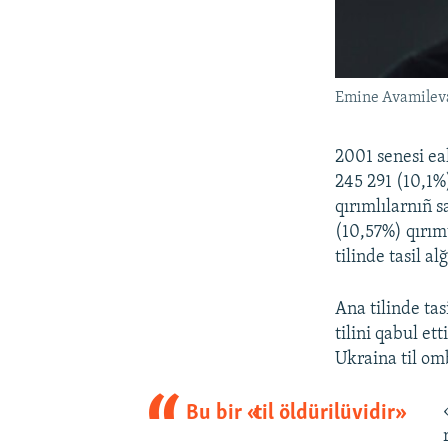
Emine Avamilev
2001 senesi ea
245 291 (10,1%)
qırımlılarnıñ s
(10,57%) qırım
tilinde tasil al
Ana tilinde tas
tilini qabul et
Ukraina til o
Bu bir «til öldürilüvidir»