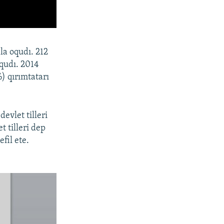
la oqudı. 212
oqudı. 2014
) qırımtatarı
evlet tilleri
t tilleri dep
efil ete.