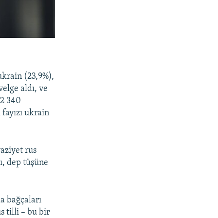
ukrain (23,9%),
velge aldı, ve
32 340
fayızı ukrain
vaziyet rus
lı, dep tüşüne
la bağçaları
 tilli – bu bir