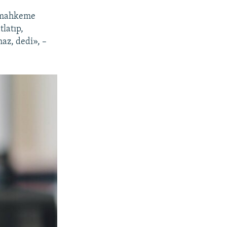
, mahkeme
tlatıp,
az, dedi», –