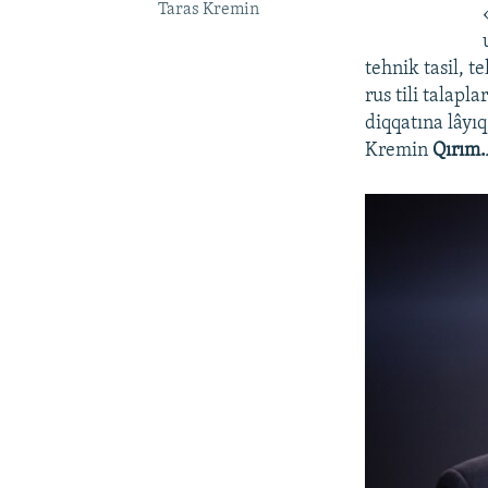
Taras Kremin
tehnik tasil, 
rus tili talap
diqqatına lâyıq
Kremin
Qırım.