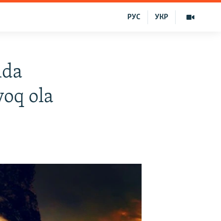
РУС
УКР
mda
yoq ola