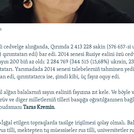
a
li cedvelge alınğanda, Qırımda 2 413 228 sakin (576 657-si 
 qırımtatarı edi) bar edi. 2014 senesi Rusiye ealini özü ced
ayısı 200 biñ az oldı: 2 284 769 (344 515 (15,68%) ukrain, 2
tatarı. Yarımadada 2014 senesi talebelerniñ tahminen yedi 
ğan edi, qırımtatarca ise, şimdi kibi, üç fayız oquy edi.
il alğan balalarnıñ sayısı ealiniñ fayızına zıt kele. Ve böyle 
tirüv ve diger milletlerniñ tilleri basqığa oğratılğanınen bağ
mbudsmanı
Taras Kremin
.
«İşğal etilgen topraqlarda tasilge irişilmesi qolay olmalı. Ba
rus tilli, mektepten tış müessiseler rus tilli, universitetler rus