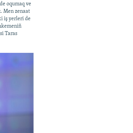
linde oqumaq ve
z. Men zenaat
 iş yerleri de
mahkemeniñ
si Taras