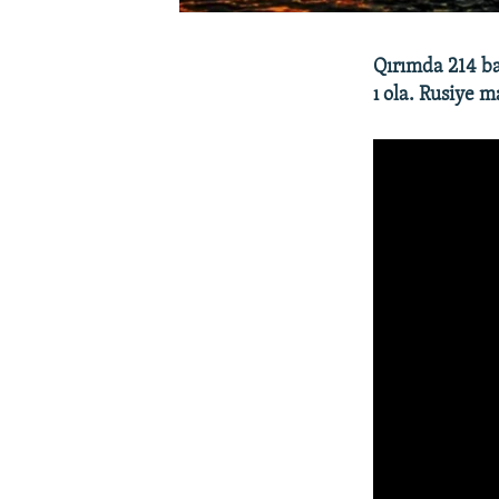
Qırımda 214 ba
ı ola. Rusiye 