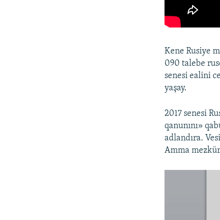
Kene Rusiye ma
090 talebe rusç
senesi ealini 
yaşay.
2017 senesi Ru
qanunını» qabul
adlandıra. Vesi
Amma mezkür ra