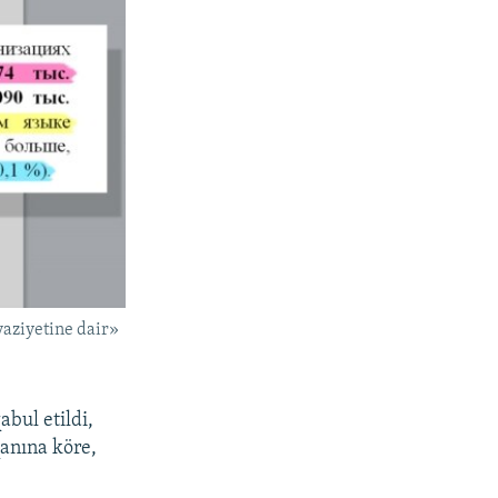
vaziyetine dair»
abul etildi,
qanına köre,