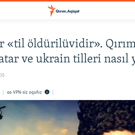
r «til öldürilüvidir». Qırı
tar ve ukrain tilleri nasıl 
:05
VPN-siz oquñız