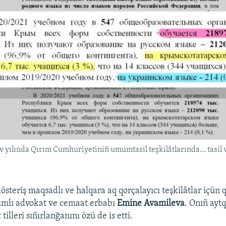
 yılında Qırım Cumhuriyetiniñ umumtasil teşkilâtlarında… tasil 
steriş maqsadlı ve halqara aq qorçalayıcı teşkilâtlar içün q
ımlı advokat ve cemaat erbabı
Emine Avamileva
. Onıñ ayt
tilleri sıñırlanğanını özü de is etti.