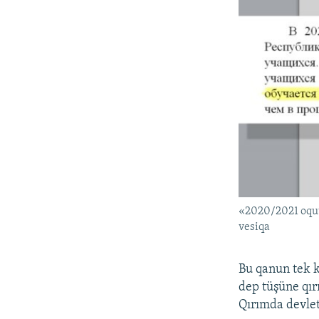
«2020/2021 oquv
vesiqa
Bu qanun tek kö
dep tüşüne qır
Qırımda devlet 