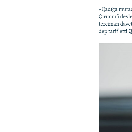
«Qadığa murac
Qırımnıñ devlet
terciman davet
dep tarif etti
Q