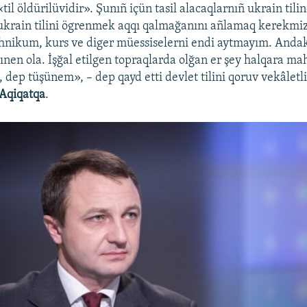
«til öldürilüvidir». Şunıñ içün tasil alacaqlarnıñ ukrain ti
ukrain tilini ögrenmek aqqı qalmağanını añlamaq kerekmi
tehnikum, kurs ve diger müessiselerni endi aytmayım. Andaki
larınen ola. İşğal etilgen topraqlarda olğan er şey halqara 
, dep tüşünem», – dep qayd etti devlet tilini qoruv vekâletli
Aqiqatqa
.