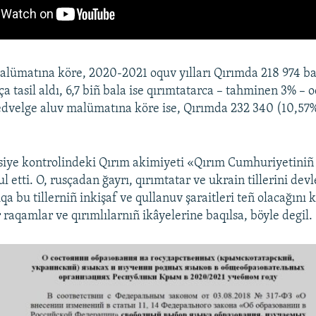
lümatına köre, 2020-2021 oquv yılları Qırımda 218 974 ba
a tasil aldı, 6,7 biñ bala ise qırımtatarca – tahminen 3% – 
cedvelge aluv malümatına köre ise, Qırımda 232 340 (10,57%
siye kontrolindeki Qırım akimiyeti «Qırım Cumhuriyetiniñ d
 etti. O, rusçadan ğayrı, qırımtatar ve ukrain tillerini devle
qa bu tillerniñ inkişaf ve qullanuv şaraitleri teñ olacağını k
qamlar ve qırımlılarnıñ ikâyelerine baqılsa, böyle degil.