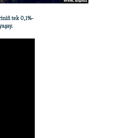
riniñ tek 0,1%-
yaşay.