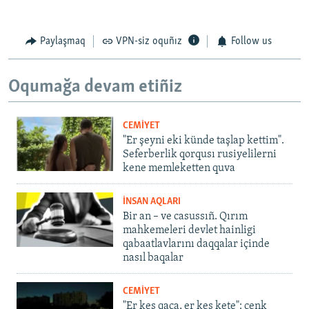
Paylaşmaq
VPN-siz oquñız
Follow us
Oqumağa devam etiñiz
CEMİYET
"Er şeyni eki künde taşlap kettim".
Seferberlik qorqusı rusiyelilerni
kene memleketten quva
İNSAN AQLARI
Bir an – ve casussıñ. Qırım
mahkemeleri devlet hainligi
qabaatlavlarını daqqalar içinde
nasıl baqalar
CEMİYET
"Er kes qaça, er kes kete": cenk