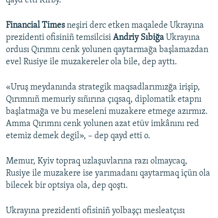
qayd etti Kirby.
Financial Times
neşiri derc etken maqalede Ukrayına
prezidenti ofisiniñ temsilcisi
Andriy Sıbiğa
Ukrayına
ordusı Qırımnı cenk yolunen qaytarmağa başlamazdan
evel Rusiye ile muzakereler ola bile, dep ayttı.
«Uruş meydanında strategik maqsadlarımızğa irişip,
Qırımnıñ memuriy sıñırına çıqsaq, diplomatik etapnı
başlatmağa ve bu meseleni muzakere etmege azırmız.
Amma Qırımnı cenk yolunen azat etüv imkânını red
etemiz demek degil», – dep qayd etti o.
Memur, Kyiv topraq uzlaşuvlarına razı olmaycaq,
Rusiye ile muzakere ise yarımadanı qaytarmaq içün ola
bilecek bir optsiya ola, dep qoştı.
Ukrayına prezidenti ofisiniñ yolbaşçı mesleatçısı