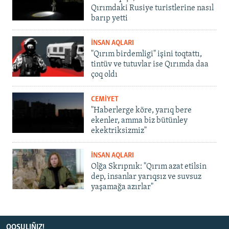
Qırımdaki Rusiye turistlerine nasıl
barıp yetti
İNSAN AQLARI
"Qırım birdemligi" işini toqtattı,
tintüv ve tutuvlar ise Qırımda daa
çoq oldı
CEMİYET
"Haberlerge köre, yarıq bere
ekenler, amma biz bütünley
ekektriksizmiz"
İNSAN AQLARI
Olğa Skrıpnık: "Qırım azat etilsin
dep, insanlar yarıqsız ve suvsuz
yaşamağa azırlar"
QOŞULIÑIZ!