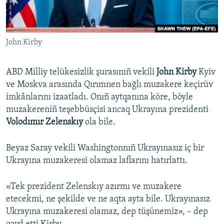
Русский
Українською
John Kirby
QOŞULIÑIZ!
ABD Milliy telükesizlik şurasınıñ vekili
John Kirby
Kyiv
ve Moskva arasında Qırımnen bağlı muzakere keçirüv
imkânlarını izaatladı. Onıñ aytqanına köre, böyle
RFE/RS bütün saytları
muzakereniñ teşebbüsçisi ancaq Ukrayına prezidenti
Volodımır Zelenskıy
ola bile.
Beyaz Saray vekili Washingtonnıñ Ukrayınasız iç bir
Ukrayına muzakeresi olamaz laflarını hatırlattı.
«Tek prezident Zelenskıy azırmı ve muzakere
etecekmi, ne şekilde ve ne aqta ayta bile. Ukrayınasız
Ukrayına muzakeresi olamaz, dep tüşünemiz», – dep