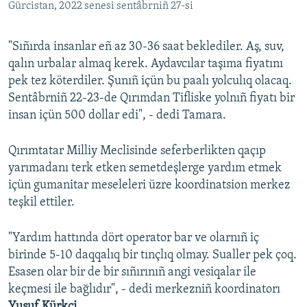
Gürcistan, 2022 senesi sentâbrniñ 27-si
"Sıñırda insanlar eñ az 30-36 saat beklediler. Aş, suv,
qalın urbalar almaq kerek. Aydavcılar taşıma fiyatını
pek tez köterdiler. Şunıñ içün bu paalı yolculıq olacaq.
Sentâbrniñ 22-23-de Qırımdan Tifliske yolnıñ fiyatı bir
insan içün 500 dollar edi", - dedi Tamara.
Qırımtatar Milliy Meclisinde seferberlikten qaçıp
yarımadanı terk etken semetdeşlerge yardım etmek
içün gumanitar meseleleri üzre koordinatsion merkez
teşkil ettiler.
"Yardım hattında dört operator bar ve olarnıñ iç
birinde 5-10 daqqalıq bir tınçlıq olmay. Sualler pek çoq.
Esasen olar bir de bir sıñırınıñ angi vesiqalar ile
keçmesi ile bağlıdır", - dedi merkezniñ koordinatorı
Yusuf Kürkçi.