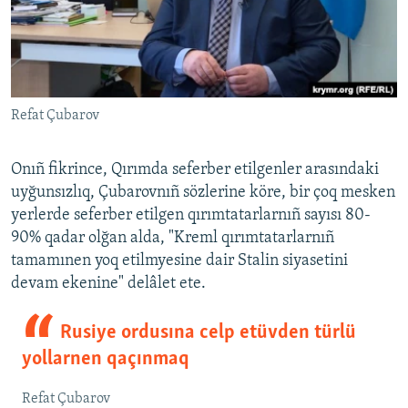
Refat Çubarov
Onıñ fikrince, Qırımda seferber etilgenler arasındaki
uyğunsızlıq, Çubarovnıñ sözlerine köre, bir çoq mesken
yerlerde seferber etilgen qırımtatarlarnıñ sayısı 80-
90% qadar olğan alda, "Kreml qırımtatarlarnıñ
tamamınen yoq etilmyesine dair Stalin siyasetini
devam ekenine" delâlet ete.
Rusiye ordusına celp etüvden türlü
yollarnen qaçınmaq
Refat Çubarov