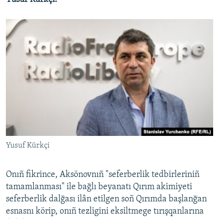
Yusuf Kürkçi
Onıñ fikrince, Aksönovnıñ "seferberlik tedbirleriniñ
tamamlanması" ile bağlı beyanatı Qırım akimiyeti
seferberlik dalğası ilân etilgen soñ Qırımda başlanğan
esnasnı körip, onıñ tezligini eksiltmege tırışqanlarına