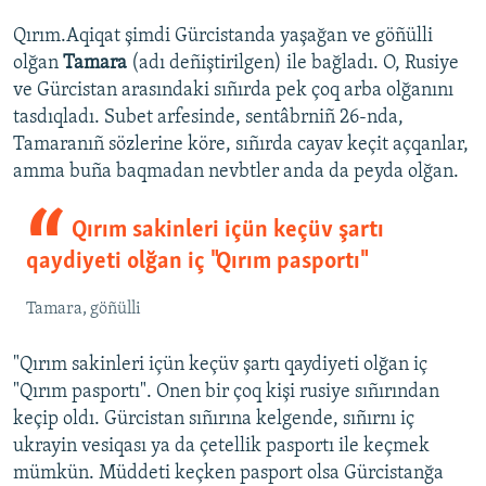
Qırım.Aqiqat şimdi Gürcistanda yaşağan ve göñülli
olğan
Tamara
(adı deñiştirilgen) ile bağladı. O, Rusiye
ve Gürcistan arasındaki sıñırda pek çoq arba olğanını
tasdıqladı. Subet arfesinde, sentâbrniñ 26-nda,
Tamaranıñ sözlerine köre, sıñırda cayav keçit açqanlar,
amma buña baqmadan nevbtler anda da peyda olğan.
Qırım sakinleri içün keçüv şartı
qaydiyeti olğan iç "Qırım pasportı"
Tamara, göñülli
"Qırım sakinleri içün keçüv şartı qaydiyeti olğan iç
"Qırım pasportı". Onen bir çoq kişi rusiye sıñırından
keçip oldı. Gürcistan sıñırına kelgende, sıñırnı iç
ukrayin vesiqası ya da çetellik pasportı ile keçmek
mümkün. Müddeti keçken pasport olsa Gürcistanğa