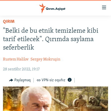
Link
açıqlığı
Esas
QIRIM
mündericege
HABERLER
"Belki de bu etnik temizleme kibi
qaytmaq
SİYASET
Baş
tarif etilecek". Qırımda saylama
İQTİSADİYAT
navigatsiyağa
seferberlik
qaytmaq
CEMİYET
Qıdıruvğa
Rustem Halilov
Sergey Mokruşin
MEDENİYET
qaytmaq
28 sentâbr 2022, 19:17
İNSAN AQLARI
VİDEO
Paylaşmaq
VPN-siz oquñız
SÜRET
BLOGLAR
FİKİR