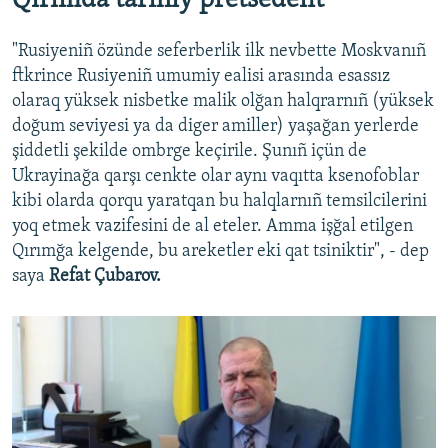
Qırımda tarihiy pretsedent
"Rusiyeniñ özünde seferberlik ilk nevbette Moskvanıñ
ftkrince Rusiyeniñ umumiy ealisi arasında esassız
olaraq yüksek nisbetke malik olğan halqrarnıñ (yüksek
doğum seviyesi ya da diger amiller) yaşağan yerlerde
şiddetli şekilde ombrge keçirile. Şunıñ içün de
Ukrayinağa qarşı cenkte olar aynı vaqıtta ksenofoblar
kibi olarda qorqu yaratqan bu halqlarnıñ temsilcilerini
yoq etmek vazifesini de al eteler. Amma işğal etilgen
Qırımğa kelgende, bu areketler eki qat tsiniktir", - dep
saya
Refat Çubarov.