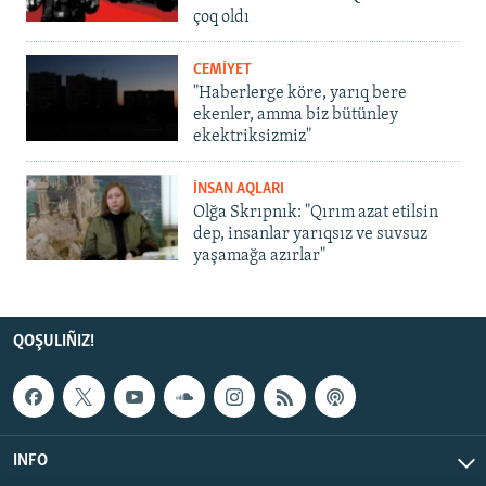
çoq oldı
CEMİYET
"Haberlerge köre, yarıq bere
ekenler, amma biz bütünley
ekektriksizmiz"
İNSAN AQLARI
Olğa Skrıpnık: "Qırım azat etilsin
dep, insanlar yarıqsız ve suvsuz
yaşamağa azırlar"
QOŞULIÑIZ!
INFO