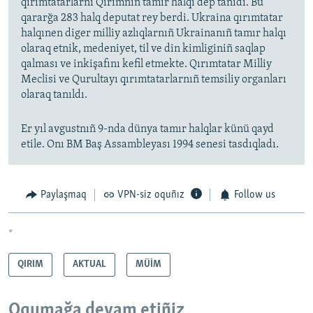
qırımtatarlarnı Qırımnıñ tamır halqı dep tanıdı. Bu
qararğa 283 halq deputat rey berdi. Ukraina qırımtatar
halqınen diger milliy azlıqlarnıñ Ukrainanıñ tamır halqı
olaraq etnik, medeniyet, til ve din kimliginiñ saqlap
qalması ve inkişafını kefil etmekte. Qırımtatar Milliy
Meclisi ve Qurultayı qırımtatarlarnıñ temsiliy organları
olaraq tanıldı.
Er yıl avgustnıñ 9-nda dünya tamır halqlar künü qayd
etile. Onı BM Baş Assambleyası 1994 senesi tasdıqladı.
Paylaşmaq
VPN-siz oquñız
Follow us
*
QIRIM
AKTUAL
MÜİM
Oqumağa devam etiñiz