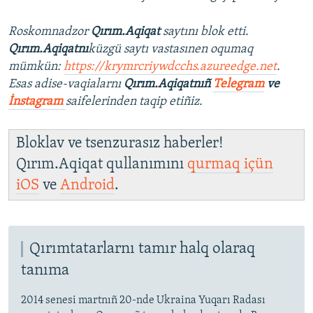
Roskomnadzor
Qırım.Aqiqat
saytını blok etti.
Qırım.Aqiqatnı
küzgü saytı vastasınen oqumaq
mümkün:
https://krymrcriywdcchs.azureedge.net
.
Esas adise-vaqialarnı
Qırım.Aqiqatnıñ
Telegram
ve
İnstagram
saifelerinden taqip etiñiz.
Bloklav ve tsenzurasız haberler!
Qırım.Aqiqat qullanımını
qurmaq içün
iOS
ve
Android
.
Qırımtatarlarnı tamır halq olaraq
tanıma
2014 senesi martnıñ 20-nde Ukraina Yuqarı Radası