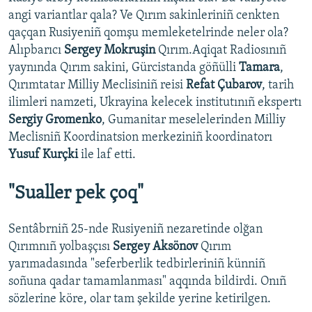
angi variantlar qala? Ve Qırım sakinleriniñ cenkten
qaçqan Rusiyeniñ qomşu memleketelrinde neler ola?
Alıpbarıcı
Sergey Mokruşin
Qırım.Aqiqat Radiosınıñ
yaynında Qırım sakini, Gürcistanda göñülli
Tamara
,
Qırımtatar Milliy Meclisiniñ reisi
Refat Çubarov
, tarih
ilimleri namzeti, Ukrayina kelecek institutınıñ ekspertı
Sergiy Gromenko
, Gumanitar meselelerinden Milliy
Meclisniñ Koordinatsion merkeziniñ koordinatorı
Yusuf Kurçki
ile laf etti.
"Sualler pek çoq"
Sentâbrniñ 25-nde Rusiyeniñ nezaretinde olğan
Qırımnıñ yolbaşçısı
Sergey Aksönov
Qırım
yarımadasında "seferberlik tedbirleriniñ künniñ
soñuna qadar tamamlanması" aqqında bildirdi. Onıñ
sözlerine köre, olar tam şekilde yerine ketirilgen.