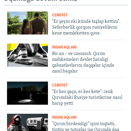
CEMİYET
"Er şeyni eki künde taşlap kettim".
Seferberlik qorqusı rusiyelilerni
kene memleketten quva
İNSAN AQLARI
Bir an – ve casussıñ. Qırım
mahkemeleri devlet hainligi
qabaatlavlarını daqqalar içinde
nasıl baqalar
CEMİYET
"Er kes qaça, er kes kete": cenk
Qırımdaki Rusiye turistlerine nasıl
barıp yetti
İNSAN AQLARI
"Qırım birdemligi" işini toqtattı,
tintüv ve tutuvlar ise Qırımda daa