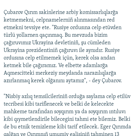
Çubarov Qırım sakinlerine arbiy komissarlıqlarğa
ketmemekni, celpnamelerniñ alınmasından red
etmekni tevsiye ete. "Rusiye ordusına celp etüvden
türlü yollarnen qaçınmaq. Bu mevzuda bizim
çağıruvımız Ukrayina devletiniñ, şu cümleden
Ukrayina prezidentiniñ çağıruvı ile aynıdır. Rusiye
ordusına celp etilmemek içün, kerek olsa andan
ketmek bile çağıramız. Ve elbette adamlarğa
Aqmescitteki merkeziy meydanda narazılıqlarğa
azırlanmaq kerek olğanını aytamız", - dey Çubarov.
"Nisbiy azlıq temsilcileriniñ orduğa saylama celp etilüv
tecribesi kibi tariflenecek ve belki de kelecekte
mahkeme tarafından soyqırım ya da soyqırım ıntıluvı
kibi qıymetlendirile bilecegini tahmi ete bilemiz. Belki
de bu etnik temizleme kibi tarif etilecek. Eger Qırımda
qalğan ve Qırımnıñ umumiy ealisiniñ tahminen 13