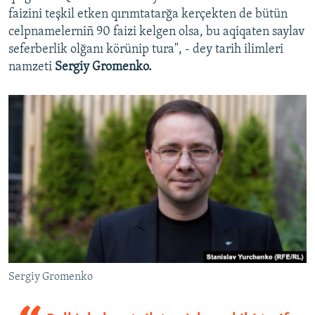
faizini teşkil etken qırımtatarğa kerçekten de bütün
celpnamelerniñ 90 faizi kelgen olsa, bu aqiqaten saylav
seferberlik olğanı körünip tura", - dey tarih ilimleri
namzeti
Sergiy Gromenko.
Sergiy Gromenko