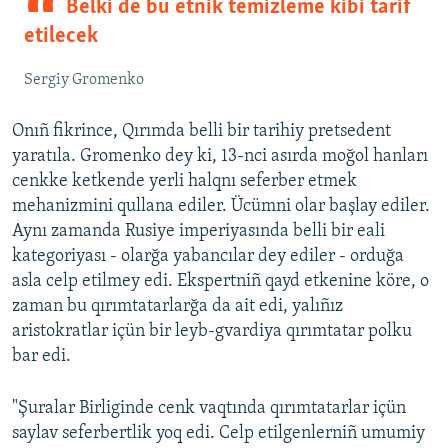
Belki de bu etnik temizleme kibi tarif
etilecek
Sergiy Gromenko
Onıñ fikrince, Qırımda belli bir tarihiy pretsedent
yaratıla. Gromenko dey ki, 13-nci asırda moğol hanları
cenkke ketkende yerli halqnı seferber etmek
mehanizmini qullana ediler. Ücümni olar başlay ediler.
Aynı zamanda Rusiye imperiyasında belli bir eali
kategoriyası - olarğa yabancılar dey ediler - orduğa
asla celp etilmey edi. Ekspertniñ qayd etkenine köre, o
zaman bu qırımtatarlarğa da ait edi, yalıñız
aristokratlar içün bir leyb-gvardiya qırımtatar polku
bar edi.
"Şuralar Birliginde cenk vaqtında qırımtatarlar içün
saylav seferbertlik yoq edi. Celp etilgenlerniñ umumiy