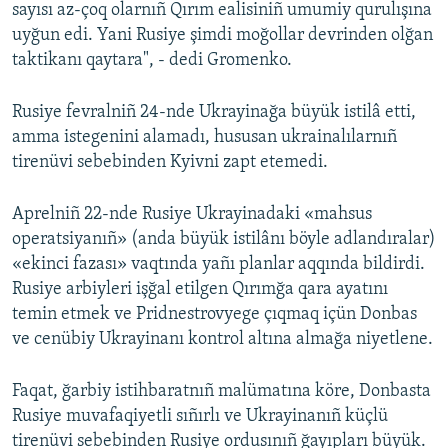
sayısı az-çoq olarnıñ Qırım ealisiniñ umumiy qurulışına
uyğun edi. Yani Rusiye şimdi moğollar devrinden olğan
taktikanı qaytara", - dedi Gromenko.
Rusiye fevralniñ 24-nde Ukrayinağa büyük istilâ etti,
amma istegenini alamadı, hususan ukrainalılarnıñ
tirenüvi sebebinden Kyivni zapt etemedi.
Aprelniñ 22-nde Rusiye Ukrayinadaki «mahsus
operatsiyanıñ» (anda büyük istilânı böyle adlandıralar)
«ekinci fazası» vaqtında yañı planlar aqqında bildirdi.
Rusiye arbiyleri işğal etilgen Qırımğa qara ayatını
temin etmek ve Pridnestrovyege çıqmaq içün Donbas
ve cenübiy Ukrayinanı kontrol altına almağa niyetlene.
Faqat, ğarbiy istihbaratnıñ malümatına köre, Donbasta
Rusiye muvafaqiyetli sıñırlı ve Ukrayinanıñ küçlü
tirenüvi sebebinden Rusiye ordusınıñ ğayıpları büyük.