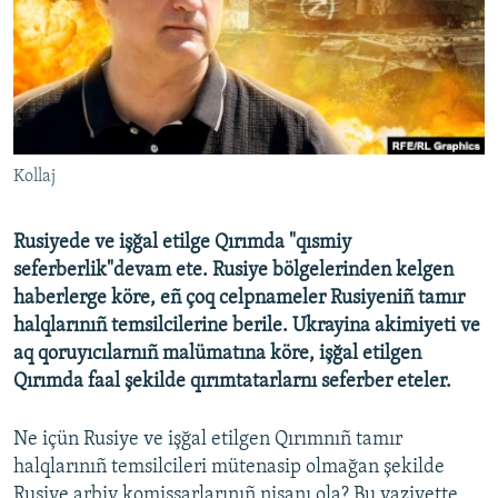
Русский
Українською
QOŞULIÑIZ!
Kollaj
Rusiyede ve işğal etilge Qırımda "qısmiy
RFE/RS bütün saytları
seferberlik"devam ete. Rusiye bölgelerinden kelgen
haberlerge köre, eñ çoq celpnameler Rusiyeniñ tamır
halqlarınıñ temsilcilerine berile. Ukrayina akimiyeti ve
aq qoruyıcılarnıñ malümatına köre, işğal etilgen
Qırımda faal şekilde qırımtatarlarnı seferber eteler.
Ne içün Rusiye ve işğal etilgen Qırımnıñ tamır
halqlarınıñ temsilcileri mütenasip olmağan şekilde
Rusiye arbiy komissarlarınıñ nişanı ola? Bu vaziyette