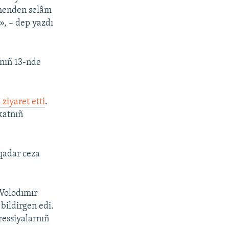
 menden selâm
», – dep yazdı
nıñ 13-nde
ziyaret etti
.
katnıñ
 qadar ceza
 Volodımır
 bildirgen edi.
ressiyalarnıñ