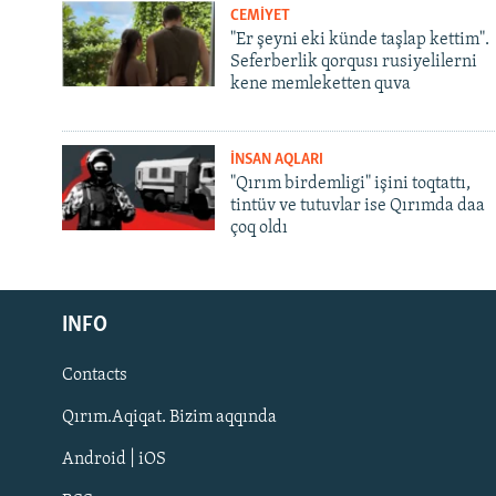
CEMİYET
"Er şeyni eki künde taşlap kettim".
Seferberlik qorqusı rusiyelilerni
kene memleketten quva
İNSAN AQLARI
"Qırım birdemligi" işini toqtattı,
tintüv ve tutuvlar ise Qırımda daa
çoq oldı
Русский
INFO
Українською
Contacts
QOŞULIÑIZ!
Qırım.Aqiqat. Bizim aqqında
Android | iOS