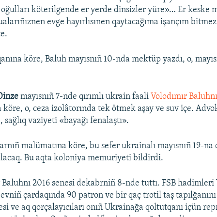
oğulları köterilgende er yerde dinsizler yüre»… Er keske
 dualarıñıznen evge hayırlısınen qaytacağıma işançım bitmez
e.
anına köre, Baluh mayısnıñ 10-nda mektüp yazdı, o, mayıs
Dinze
mayısnıñ 7-nde qırımlı ukrain faali
Volodımır Baluhnı 
 köre, o, ceza izolâtorında tek ötmek aşay ve suv içe. Advo
 sağlıq vaziyeti «bayağı fenalaştı».
larnıñ malümatına köre, bu sefer ukrainalı mayısnıñ 19-na
alacaq. Bu aqta koloniya memuriyeti bildirdi.
 Baluhnı 2016 senesi dekabrniñ 8-nde tuttı. FSB hadimleri
vniñ çardaqında 90 patron ve bir qaç trotil taş tapılğanını
si ve aq qorçalayıcıları onıñ Ukrainağa qoltutqanı içün rep