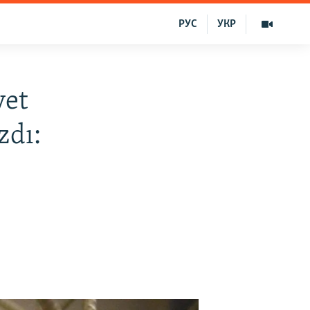
РУС
УКР
yet
zdı: