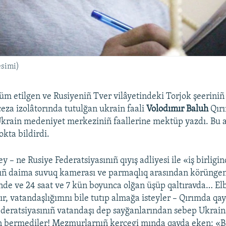
esimi)
 etilgen ve Rusiyeniñ Tver vilâyetindeki Torjok şeerini
ceza izolâtorında tutulğan ukrain faali
Volodımır Baluh
Qır
krain medeniyet merkeziniñ faallerine mektüp yazdı. Bu a
kta bildirdi.
– ne Rusiye Federatsiyasınıñ qıyış adliyesi ile «iş birligi
nıñ daima suvuq kamerası ve parmaqlıq arasından körüngen 
de ve 24 saat ve 7 kün boyunca olğan üşüp qaltıravda… Elb
ır, vatandaşlığımnı bile tutıp almağa isteyler – Qırımda qa
deratsiyasınıñ vatandaşı dep sayğanlarından sebep Ukrai
 bermediler! Mezmurlarnıñ kerçegi mında qayda eken: «Bi