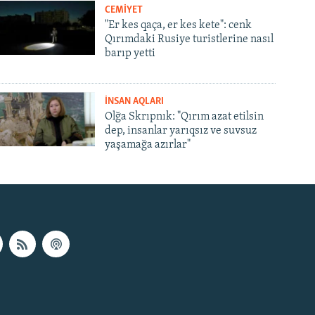
CEMİYET
"Er kes qaça, er kes kete": cenk
Qırımdaki Rusiye turistlerine nasıl
barıp yetti
İNSAN AQLARI
Olğa Skrıpnık: "Qırım azat etilsin
dep, insanlar yarıqsız ve suvsuz
yaşamağa azırlar"