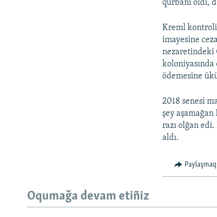
qurbanı oldı, 
Kreml kontrol
imayesine ceza
nezaretindeki 
koloniyasında 
ödemesine üküm 
2018 senesi ma
şey aşamağan
razı olğan edi
aldı.
Paylaşmaq
Oqumağa devam etiñiz