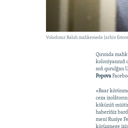
Volodımır Baluh mahkemede (arhiv fotor
Qırımda mahküm
koloniyasınıñ 
soñ qurulğan U
Popova
Faceboo
«Baar körünmey 
ceza izolâtorı
köküniñ müitin
haberiñiz bard
meni Rusiye Fe
körüşmege izin