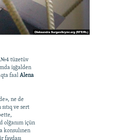
ñ №4 tüzetüv
ımda işğalden
qta faal
Alena
nde», ne de
sıtıq ve sert
ette,
yd olğanım içün
na konsulınen
r faydası