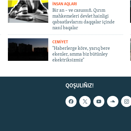
İNSAN AQLARI
Bir an – ve casussıñ. Qırım
mahkemeleri devlet hainligi
qabaatlavlarını daqqalar içinde
nasıl baqalar
CEMİYET
"Haberlerge köre, yarıq bere
ekenler, amma biz bütünley
ekektriksizmiz"
QOŞULIÑIZ!