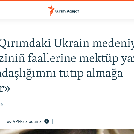
Qırımdaki Ukrain medeni
iniñ faallerine mektüp ya
daşlığımnı tutıp almağa
er»
45
VPN-siz oquñız