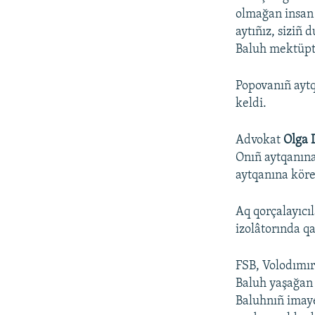
olmağan insan 
aytıñız, siziñ
Baluh mektüpt
Popovanıñ aytq
keldi.
Advokat
Olga 
Onıñ aytqanına
aytqanına köre,
Aq qorçalayıcı
izolâtorında q
FSB, Volodımır
Baluh yaşağan e
Baluhnıñ imaye