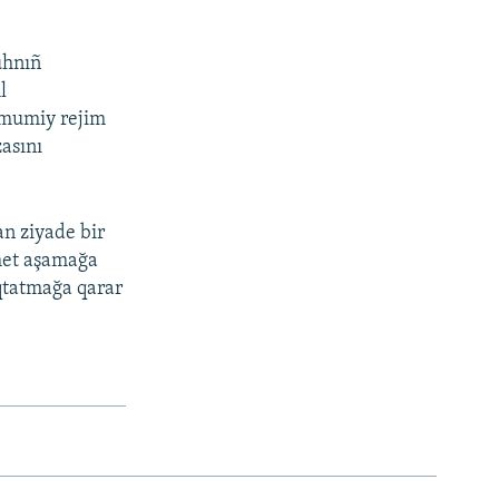
uhnıñ
l
umumiy rejim
asını
an ziyade bir
imet aşamağa
oqtatmağa qarar