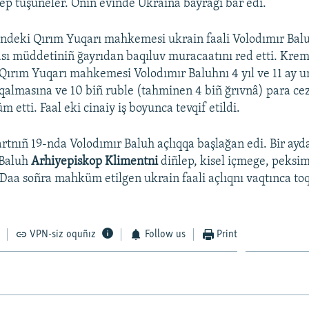
dep tüşüneler. Onıñ evinde Ukraina bayrağı bar edi.
indeki Qırım Yuqarı mahkemesi ukrain faali Volodımır Bal
sı müddetiniñ ğayrıdan baqıluv muracaatını red etti. Krem
Qırım Yuqarı mahkemesi Volodımır Baluhnı 4 yıl ve 11 ay 
qalmasına ve 10 biñ ruble (tahminen 4 biñ ğrıvnâ) para cez
etti. Faal eki cinaiy iş boyunca tevqif etildi.
rtnıñ 19-nda Volodımır Baluh açlıqqa başlağan edi. Bir ayd
 Baluh
Arhiyepiskop Klimentni
diñlep, kisel içmege, peks
. Daa soñra mahküm etilgen ukrain faali açlıqnı vaqtınca t
VPN-siz oquñız
Follow us
Print