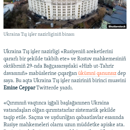
Русский
Українською
Ukraina Tış işler nazirliginiñ binası
QOŞULIÑIZ!
Ukraina Tış işler nazirligi «Rusiyeniñ areketlerini
qararlı bir şekilde takbih ete» ve Rostov mahkemesiniñ
RFE/RS bütün saytları
oktâbrniñ 29-nda Bağçasaraydaki «Hizb ut-Tahrir
davasınıñ» mabüslerine çıqarğan
ükümni qanunsız
dep
saya. Bu aqta Ukraina Tış işler naziriniñ birinci muavini
Emine Ceppar
Twitterde yazdı.
«Qırımnıñ vaqtınca işğali başlağanınen Ukraina
vatandaşları olğan qırımtatarlar sistematik şekilde
taqip etile. Saçma ve uydurılğan qabaatlavlar esasında
Rusiye mahkemeleri olarnı uzun müddetke apiske ata.