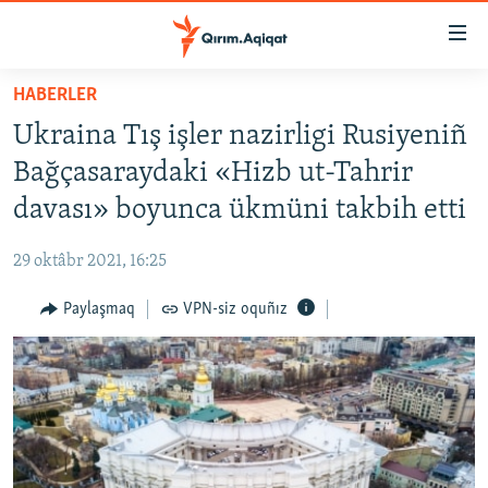
Link
açıqlığı
Esas
HABERLER
mündericege
HABERLER
Ukraina Tış işler nazirligi Rusiyeniñ
qaytmaq
SİYASET
Baş
Bağçasaraydaki «Hizb ut-Tahrir
İQTİSADİYAT
navigatsiyağa
davası» boyunca ükmüni takbih etti
qaytmaq
CEMİYET
Qıdıruvğa
29 oktâbr 2021, 16:25
MEDENİYET
qaytmaq
Paylaşmaq
VPN-siz oquñız
İNSAN AQLARI
VİDEO
SÜRET
BLOGLAR
FİKİR