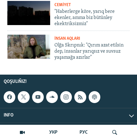
CEMİYET
"Haberlerge köre, yarıq bere
ekenler, amma biz bütünley
ekektriksizmiz"
İNSAN AQLARI
Olğa Skrıpnık: "Qırım azat etilsin
dep, insanlar yarıqsız ve suvsuz
yaşamağa azırlar"
QOŞULIÑIZ!
INFO
© Qırım.Aqiqat, 2026 | All Rights Reserved.
УКР
РУС