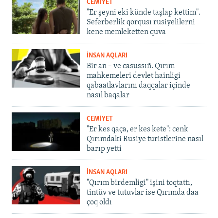
CEMİYET
"Er şeyni eki künde taşlap kettim".
Seferberlik qorqusı rusiyelilerni
kene memleketten quva
İNSAN AQLARI
Bir an – ve casussıñ. Qırım
mahkemeleri devlet hainligi
qabaatlavlarını daqqalar içinde
nasıl baqalar
CEMİYET
"Er kes qaça, er kes kete": cenk
Qırımdaki Rusiye turistlerine nasıl
barıp yetti
İNSAN AQLARI
"Qırım birdemligi" işini toqtattı,
tintüv ve tutuvlar ise Qırımda daa
çoq oldı