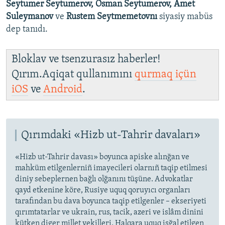
Seytumer Seytumerov, Osman Seytumerov, Amet
Suleymanov
ve
Rustem Seytmemetovnı
siyasiy mabüs
dep tanıdı.
Bloklav ve tsenzurasız haberler!
Qırım.Aqiqat qullanımını
qurmaq içün
iOS
ve
Android
.
Qırımdaki «Hizb ut-Tahrir davaları»
«Hizb ut-Tahrir davası» boyunca apiske alınğan ve
mahküm etilgenlerniñ imayecileri olarnıñ taqip etilmesi
diniy sebeplernen bağlı olğanını tüşüne. Advokatlar
qayd etkenine köre, Rusiye uquq qoruyıcı organları
tarafından bu dava boyunca taqip etilgenler – ekseriyeti
qırımtatarlar ve ukrain, rus, tacik, azeri ve islâm dinini
kütken diger millet vekilleri. Halqara uquq işğal etilgen