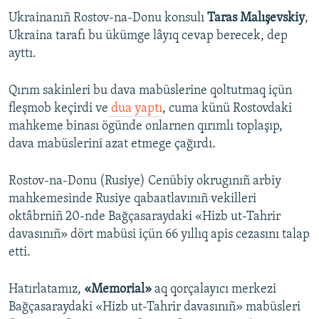
Ukrainanıñ Rostov-na-Donu konsulı
Taras Malışevskiy
,
Ukraina tarafı bu ükümge lâyıq cevap berecek, dep
ayttı.
Qırım sakinleri bu dava mabüslerine qoltutmaq içün
fleşmob keçirdi ve
dua yaptı
, cuma künü Rostovdaki
mahkeme binası ögünde onlarnen qırımlı toplaşıp,
dava mabüslerini azat etmege çağırdı.
Rostov-na-Donu (Rusiye) Cenübiy okrugınıñ arbiy
mahkemesinde Rusiye qabaatlavınıñ vekilleri
oktâbrniñ 20-nde Bağçasaraydaki «Hizb ut-Tahrir
davasınıñ» dört mabüsi içün 66 yıllıq apis cezasını talap
etti.
Hatırlatamız,
«Memorial»
aq qorçalayıcı merkezi
Bağçasaraydaki «Hizb ut-Tahrir davasınıñ» mabüsleri