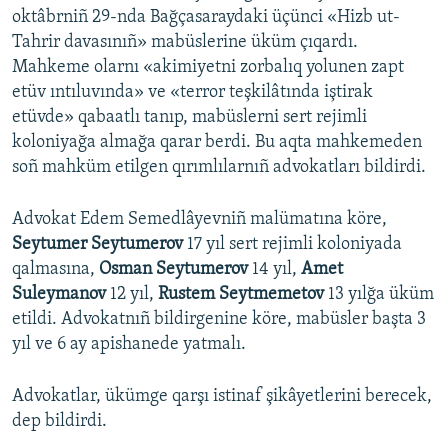
oktâbrniñ 29-nda Bağçasaraydaki üçünci «Hizb ut-
Tahrir davasınıñ» mabüslerine üküm çıqardı.
Mahkeme olarnı «akimiyetni zorbalıq yolunen zapt
etüv ıntıluvında» ve «terror teşkilâtında iştirak
etüvde» qabaatlı tanıp, mabüslerni sert rejimli
koloniyağa almağa qarar berdi. Bu aqta mahkemeden
soñ mahküm etilgen qırımlılarnıñ advokatları bildirdi.
Advokat Edem Semedlâyevniñ malümatına köre,
Seytumer Seytumerov
17 yıl sert rejimli koloniyada
qalmasına,
Osman Seytumerov
14 yıl,
Amet
Suleymanov
12 yıl,
Rustem Seytmemetov
13 yılğa üküm
etildi. Advokatnıñ bildirgenine köre, mabüsler başta 3
yıl ve 6 ay apishanede yatmalı.
Advokatlar, ükümge qarşı istinaf şikâyetlerini berecek,
dep bildirdi.