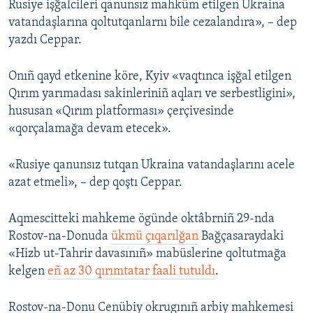
Rusiye işğalcileri qanunsız mahküm etilgen Ukraina
vatandaşlarına qoltutqanlarnı bile cezalandıra», – dep
yazdı Ceppar.
Onıñ qayd etkenine köre, Kyiv «vaqtınca işğal etilgen
Qırım yarımadası sakinleriniñ aqları ve serbestligini»,
hususan «Qırım platforması» çerçivesinde
«qorçalamağa devam etecek».
«Rusiye qanunsız tutqan Ukraina vatandaşlarını acele
azat etmeli», – dep qoştı Ceppar.
Aqmescitteki mahkeme ögünde oktâbrniñ 29-nda
Rostov-na-Donuda
ükmü çıqarılğan
Bağçasaraydaki
«Hizb ut-Tahrir davasınıñ» mabüslerine qoltutmağa
kelgen
eñ az 30 qırımtatar faali tutuldı
.
Rostov-na-Donu Cenübiy okrugınıñ arbiy mahkemesi