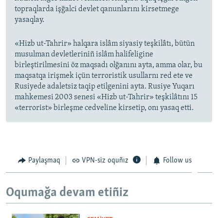
topraqlarda işğalci devlet qanunlarını kirsetmege
yasaqlay.
«Hizb ut-Tahrir» halqara islâm siyasiy teşkilâtı, bütün
musulman devletleriniñ islâm halifeligine
birleştirilmesini öz maqsadı olğanını ayta, amma olar, bu
maqsatqa irişmek içün terroristik usullarnı red ete ve
Rusiyede adaletsiz taqip etilgenini ayta. Rusiye Yuqarı
mahkemesi 2003 senesi «Hizb ut-Tahrir» teşkilâtını 15
«terrorist» birleşme cedveline kirsetip, onı yasaq etti.
Paylaşmaq
VPN-siz oquñız
Follow us
Oqumağa devam etiñiz