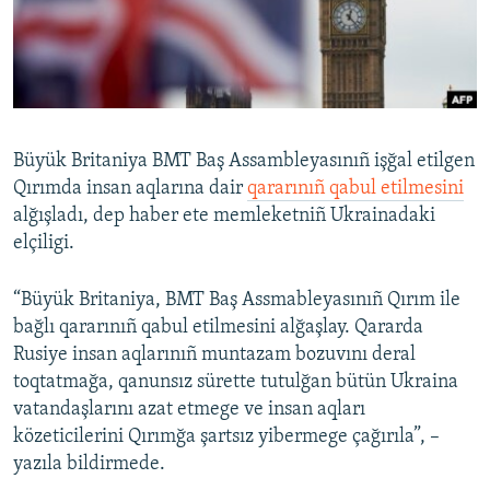
Русский
Українською
QOŞULIÑIZ!
Büyük Britaniya BMT Baş Assambleyasınıñ işğal etilgen
Qırımda insan aqlarına dair
qararınıñ qabul etilmesini
alğışladı, dep haber ete memleketniñ Ukrainadaki
RFE/RS bütün saytları
elçiligi.
“Büyük Britaniya, BMT Baş Assmableyasınıñ Qırım ile
bağlı qararınıñ qabul etilmesini alğaşlay. Qararda
Rusiye insan aqlarınıñ muntazam bozuvını deral
toqtatmağa, qanunsız sürette tutulğan bütün Ukraina
vatandaşlarını azat etmege ve insan aqları
közeticilerini Qırımğa şartsız yibermege çağırıla”, –
yazıla bildirmede.