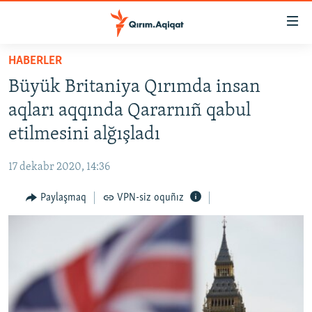
Link
açıqlığı
Esas
HABERLER
mündericege
HABERLER
Büyük Britaniya Qırımda insan
qaytmaq
SİYASET
Baş
aqları aqqında Qararnıñ qabul
İQTİSADİYAT
navigatsiyağa
etilmesini alğışladı
qaytmaq
CEMİYET
Qıdıruvğa
17 dekabr 2020, 14:36
MEDENİYET
qaytmaq
Paylaşmaq
VPN-siz oquñız
İNSAN AQLARI
VİDEO
SÜRET
BLOGLAR
FİKİR