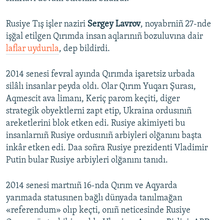
Rusiye Tış işler naziri
Sergey Lavrov
, noyabrniñ 27-nde
işğal etilgen Qırımda insan aqlarınıñ bozuluvına dair
laflar uydurıla
, dep bildirdi.
2014 senesi fevral ayında Qırımda işaretsiz urbada
silâlı insanlar peyda oldı. Olar Qırım Yuqarı Şurası,
Aqmescit ava limanı, Keriç parom keçiti, diger
strategik obyektlerni zapt etip, Ukraina ordusınıñ
areketlerini blok etken edi. Rusiye akimiyeti bu
insanlarnıñ Rusiye ordusınıñ arbiyleri olğanını başta
inkâr etken edi. Daa soñra Rusiye prezidenti Vladimir
Putin bular Rusiye arbiyleri olğanını tanıdı.
2014 senesi martnıñ 16-nda Qırım ve Aqyarda
yarımada statusınen bağlı dünyada tanılmağan
«referendum» olıp keçti, onıñ neticesinde Rusiye