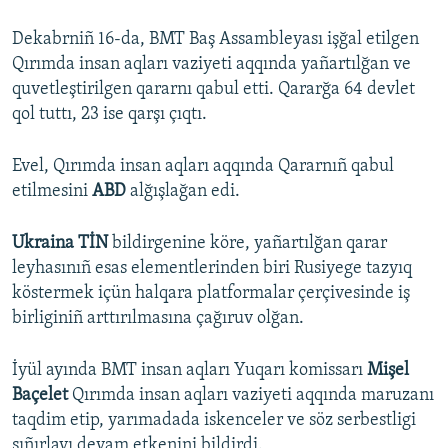
Dekabrniñ 16-da, BMT Baş Assambleyası işğal etilgen
Qırımda insan aqları vaziyeti aqqında yañartılğan ve
quvetleştirilgen qararnı qabul etti. Qararğa 64 devlet
qol tuttı, 23 ise qarşı çıqtı.
Evel, Qırımda insan aqları aqqında Qararnıñ qabul
etilmesini
ABD
alğışlağan edi.
Ukraina TİN
bildirgenine köre, yañartılğan qarar
leyhasınıñ esas elementlerinden biri Rusiyege tazyıq
köstermek içün halqara platformalar çerçivesinde iş
birliginiñ arttırılmasına çağıruv olğan.
İyül ayında BMT insan aqları Yuqarı komissarı
Mişel
Baçelet
Qırımda insan aqları vaziyeti aqqında maruzanı
taqdim etip, yarımadada iskenceler ve söz serbestligi
sıñırlavı devam etkenini bildirdi.