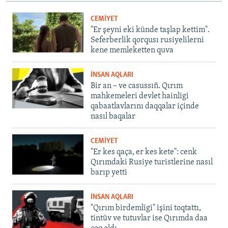
CEMİYET
"Er şeyni eki künde taşlap kettim".
Seferberlik qorqusı rusiyelilerni
kene memleketten quva
İNSAN AQLARI
Bir an – ve casussıñ. Qırım
mahkemeleri devlet hainligi
qabaatlavlarını daqqalar içinde
nasıl baqalar
CEMİYET
"Er kes qaça, er kes kete": cenk
Qırımdaki Rusiye turistlerine nasıl
barıp yetti
İNSAN AQLARI
"Qırım birdemligi" işini toqtattı,
tintüv ve tutuvlar ise Qırımda daa