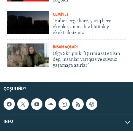
çoq oldı
CEMİYET
"Haberlerge köre, yarıq bere
ekenler, amma biz bütünley
ekektriksizmiz"
İNSAN AQLARI
Olğa Skrıpnık: "Qırım azat etilsin
dep, insanlar yarıqsız ve suvsuz
yaşamağa azırlar"
QOŞULIÑIZ!
INFO