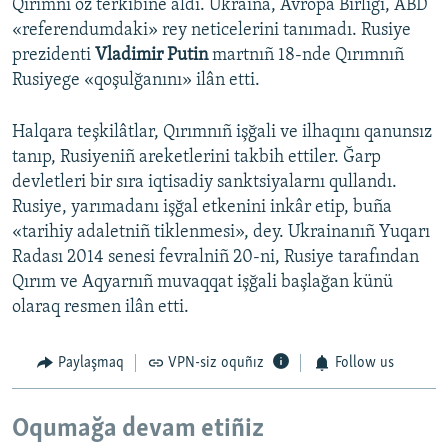
Qırımnı öz terkibine aldı. Ukraina, Avropa Birligi, ABD
«referendumdaki» rey neticelerini tanımadı. Rusiye
prezidenti
Vladimir Putin
martnıñ 18-nde Qırımnıñ
Rusiyege «qoşulğanını» ilân etti.
Halqara teşkilâtlar, Qırımnıñ işğali ve ilhaqını qanunsız
tanıp, Rusiyeniñ areketlerini takbih ettiler. Ğarp
devletleri bir sıra iqtisadiy sanktsiyalarnı qullandı.
Rusiye, yarımadanı işğal etkenini inkâr etip, buña
«tarihiy adaletniñ tiklenmesi», dey. Ukrainanıñ Yuqarı
Radası 2014 senesi fevralniñ 20-ni, Rusiye tarafından
Qırım ve Aqyarnıñ muvaqqat işğali başlağan künü
olaraq resmen ilân etti.
Paylaşmaq
VPN-siz oquñız
Follow us
Oqumağa devam etiñiz