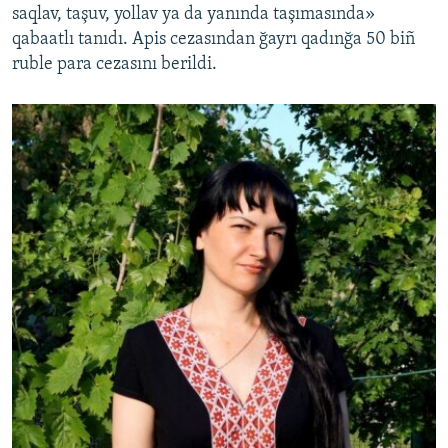
saqlav, taşuv, yollav ya da yanında taşımasında»
qabaatlı tanıdı. Apis cezasından ğayrı qadınğa 50 biñ
ruble para cezasını berildi.