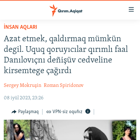
Link
açıqlığı
Esas
İNSAN AQLARI
mündericege
HABERLER
Azat etmek, qaldırmaq mümkün
qaytmaq
SİYASET
Baş
degil. Uquq qoruyıcılar qırımlı faal
İQTİSADİYAT
navigatsiyağa
Danılovıçnı deñişüv cedveline
qaytmaq
CEMİYET
kirsemtege çağırdı
Qıdıruvğa
MEDENİYET
qaytmaq
Sergey Mokruşin
Roman Spiridonov
İNSAN AQLARI
08 iyül 2023, 23:26
VİDEO
SÜRET
Paylaşmaq
VPN-siz oquñız
BLOGLAR
FİKİR