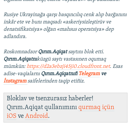
Rusiye Ukrayinağa qarşı basqıncılıq cenk alıp barğanını
inkâr ete ve bunı maqsadı «askeriysizleştirüv ve
denatsifikatsiya» olğan «mahsus operatsiya» dep
adlandıra.
Roskomnadzor
Qırım.Aqiqat
saytını blok etti.
Qırım.Aqiqatnı
küzgü saytı vastasınen oqumaq
mümkün:
https://d2a3ebzji45ji0.cloudfront.net
.
Esas
adise-vaqialarnı
Qırım.Aqiqatnıñ
Telegram
ve
İnstagram
saifelerinden taqip etiñiz.
Bloklav ve tsenzurasız haberler!
Qırım.Aqiqat qullanımını
qurmaq içün
iOS
ve
Android
.