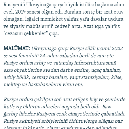
Rusiyeniñ Ukrayinağa qarşı büyük istilâsı başlamazdan
evel, 2019 senesi olğan edi. Bundan soñ iç bir azat etüv
olmağan. İşğalci memleket yalıñız yañı davalar uydura
ve siyasiy mabüslerniñ cedveli arta. Azatlıqqa yalıñız
"cezasını çekkenler" çıqa.
MALÜMAT:
Ukrayinağa qarşı Rusiye silâlı ücümi 2022
senesi fevralniñ 24-nden sabadan berli devam ete.
Rusiye ordusı arbiy ve vatandaş infrastrukturasınıñ
esas obyektlerine avadan darbe endire, uçaq alanları,
arbiy bölük, cermay bazaları, yaqıt stantsiyaları, kilse,
mektep ve hastahanelerni viran ete.
Rusiye ordusı çekilgen soñ azat etilgen köy ve şeerlerde
kütleviy öldürüv adiseleri aqqında belli oldı. Bazı
ğarbiy liderler Rusiyeni cenk cinayetlerinde qabaatladı.
Rusiye akimiyeti arbiyleriniñ öldürüvlerge alâqası bar
olğanını inkâr etip, olarnı «uyduruv» dep adlandıra.