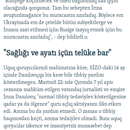
"Rusiyege köçürilecek ve onen bağlanmaq daa qıyın
olacağında qorqamız. Tam bu sebepten İrına
avuştırılmağance bu muracaatnı azırladıq. Böylece em
Ukrayinada em de çetelde bütün subyektlerge ve
İrınanı azat etilmesi içün Rusige tazyıq etmek içün bu
muracaatnı azırladıq", - dep bildirdi o.
"Sağlığı ve ayatı içün telüke bar"
Uquq qoruyıcılarnıñ malümatına köre, SİZO-daki 14 ay
içinde Danılovıçqa bir kere bile tibbiy yardım
kösterilmegen. Martnıñ 22-nde Qırımda 7 yıl apis
cezasına mahküm etilgen vatandaş jurnalisti ve emşire
İrına Danılovıç "normal tibbiy tedaviylev kösterilgenine
qadar ya da ölgence" quru açlıq aktsiyasını ilân etken
edi. Amma bu da yardım etmedi. O zaman o tibbiy
baqınuvdan keçti, amma tedaiylev olmadı. Bunı uquq
qoryıcılar iskence ve insaniyetsiz munasebet dep