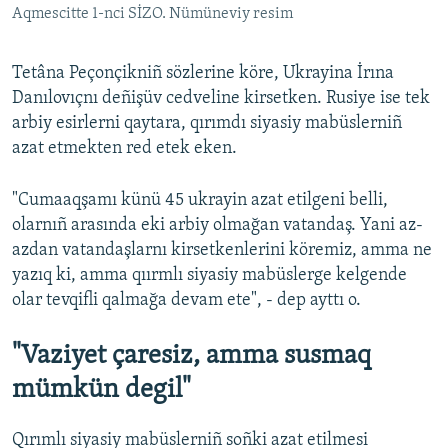
Aqmescitte 1-nci SİZO. Nümüneviy resim
Tetâna Peçonçikniñ sözlerine köre, Ukrayina İrına
Danılovıçnı deñişüv cedveline kirsetken. Rusiye ise tek
arbiy esirlerni qaytara, qırımdı siyasiy mabüslerniñ
azat etmekten red etek eken.
"Cumaaqşamı künü 45 ukrayin azat etilgeni belli,
olarnıñ arasında eki arbiy olmağan vatandaş. Yani az-
azdan vatandaşlarnı kirsetkenlerini köremiz, amma ne
yazıq ki, amma qıırmlı siyasiy mabüslerge kelgende
olar tevqifli qalmağa devam ete", - dep ayttı o.
"Vaziyet çaresiz, amma susmaq
mümkün degil"
Qırımlı siyasiy mabüslerniñ soñki azat etilmesi