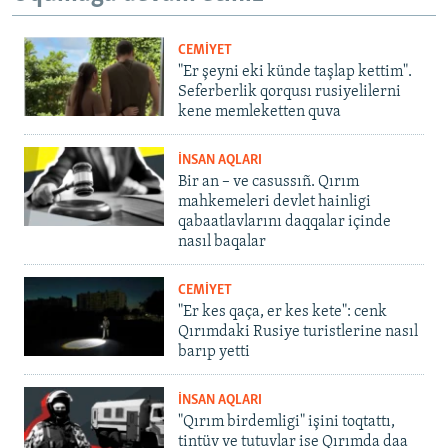
CEMİYET
"Er şeyni eki künde taşlap kettim".
Seferberlik qorqusı rusiyelilerni
kene memleketten quva
İNSAN AQLARI
Bir an – ve casussıñ. Qırım
mahkemeleri devlet hainligi
qabaatlavlarını daqqalar içinde
nasıl baqalar
CEMİYET
"Er kes qaça, er kes kete": cenk
Qırımdaki Rusiye turistlerine nasıl
barıp yetti
İNSAN AQLARI
"Qırım birdemligi" işini toqtattı,
tintüv ve tutuvlar ise Qırımda daa