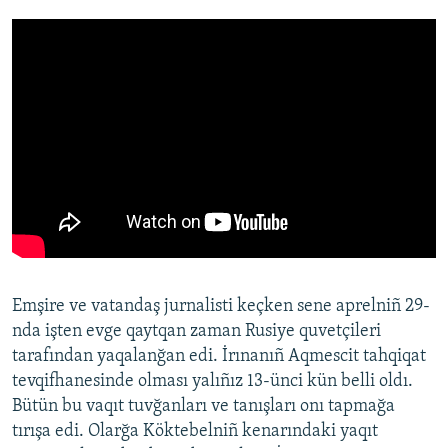
Emşire ve vatandaş jurnalisti keçken sene aprelniñ 29-
nda işten evge qaytqan zaman Rusiye quvetçileri
tarafından yaqalanğan edi. İrınanıñ Aqmescit tahqiqat
tevqifhanesinde olması yalıñız 13-ünci kün belli oldı.
Bütün bu vaqıt tuvğanları ve tanışları onı tapmağa
tırışa edi. Olarğa Köktebelniñ kenarındaki yaqıt