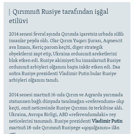
Qırımnıñ Rusiye tarafından işğal
etilüvi
2014 senesi fevral ayında Qırımda işaretsiz urbada silâlı
insanlar peyda oldı. Olar Qırım Yuqarı Şurası, Aqmescit
ava limanı, Keriç parom keçiti, diger strategik
obyektlerni zapt etip, Ukraina ordusınıñ areketlerini
blok etken edi. Rusiye akimiyeti bu insanlarnıñ Rusiye
ordusınıñ arbiyleri olğanını başta inkâr etken edi. Daa
soñra Rusiye prezidenti Vladimir Putin bular Rusiye
arbiyleri olğanını tanıdı.
2014 senesi martnıñ 16-nda Qırım ve Aqyarda yarımada
statusınen bağlı dünyada tanılmağan «referendum» olıp
keçti, onıñ neticesinde Rusiye Qırımnı öz terkibine aldı.
Ukraina, Avropa Birligi, ABD «referendumdaki» rey
neticelerini tanımadı. Rusiye prezidenti
Vladimir Putin
martnıñ 18-nde Qırımnıñ Rusiyege «qoşulğanını» ilân