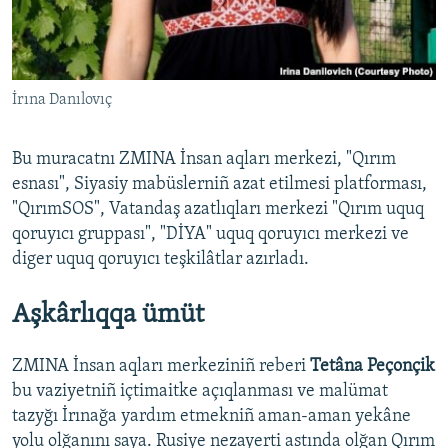
İrına Danılovıç
Bu muracatnı ZMINA İnsan aqları merkezi, "Qırım
esnası", Siyasiy mabüslerniñ azat etilmesi platforması,
"QırımSOS", Vatandaş azatlıqları merkezi "Qırım uquq
qoruyıcı gruppası", "DİYA" uquq qoruyıcı merkezi ve
diger uquq qoruyıcı teşkilâtlar azırladı.
Aşkârlıqqa ümüt
ZMINA İnsan aqları merkeziniñ reberi
Tetâna Peçonçik
bu vaziyetniñ içtimaitke açıqlanması ve malümat
tazyğı İrınağa yardım etmekniñ aman-aman yekâne
yolu olğanını saya. Rusiye nezayerti astında olğan Qırım