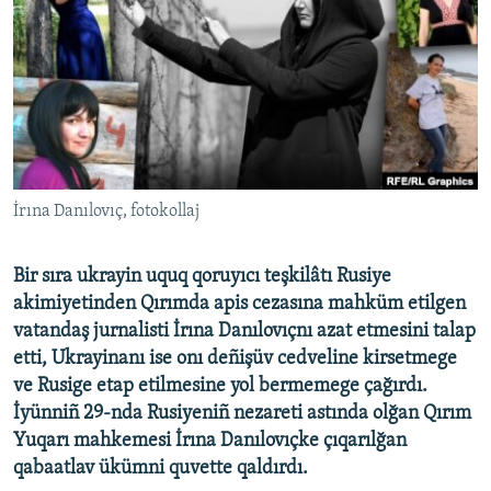
Русский
Українською
QOŞULIÑIZ!
İrına Danılovıç, fotokollaj
RFE/RS bütün saytları
Bir sıra ukrayin uquq qoruyıcı teşkilâtı Rusiye
akimiyetinden Qırımda apis cezasına mahküm etilgen
vatandaş jurnalisti İrına Danılovıçnı azat etmesini talap
etti, Ukrayinanı ise onı deñişüv cedveline kirsetmege
ve Rusige etap etilmesine yol bermemege çağırdı.
İyünniñ 29-nda Rusiyeniñ nezareti astında olğan Qırım
Yuqarı mahkemesi İrına Danılovıçke çıqarılğan
qabaatlav ükümni quvette qaldırdı.