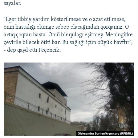
sayalar.
"Eger tibbiy yardım kösterilmese ve o azat etilmese,
onıñ hastalığı ölümge sebep olacağından qorqamız. O
artıq çoqtan hasta. Onıñ bir qulağı eşitmey. Meningitke
çevirile bilecek ötiti bar. Bu sağlığı içün büyük havftır",
- dep qayd etti Peçonçik.