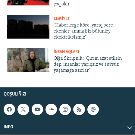
çoq oldı
CEMİYET
"Haberlerge köre, yarıq bere
ekenler, amma biz bütünley
ekektriksizmiz"
İNSAN AQLARI
Olğa Skrıpnık: "Qırım azat etilsin
dep, insanlar yarıqsız ve suvsuz
yaşamağa azırlar"
QOŞULIÑIZ!
INFO