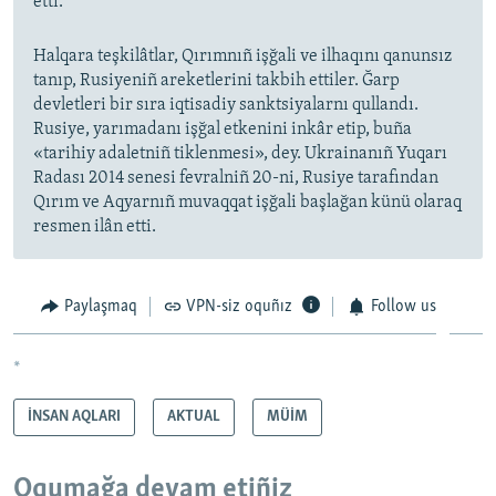
etti.
Halqara teşkilâtlar, Qırımnıñ işğali ve ilhaqını qanunsız
tanıp, Rusiyeniñ areketlerini takbih ettiler. Ğarp
devletleri bir sıra iqtisadiy sanktsiyalarnı qullandı.
Rusiye, yarımadanı işğal etkenini inkâr etip, buña
«tarihiy adaletniñ tiklenmesi», dey. Ukrainanıñ Yuqarı
Radası 2014 senesi fevralniñ 20-ni, Rusiye tarafından
Qırım ve Aqyarnıñ muvaqqat işğali başlağan künü olaraq
resmen ilân etti.
Paylaşmaq
VPN-siz oquñız
Follow us
*
İNSAN AQLARI
AKTUAL
MÜİM
Oqumağa devam etiñiz