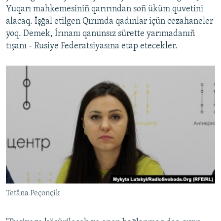
Yuqarı mahkemesiniñ qarırından soñ üküm quvetini
alacaq. İşğal etilgen Qırımda qadınlar içün cezahaneler
yoq. Demek, İrınanı qanunsız sürette yarımadanıñ
tışanı - Rusiye Federatsiyasına etap etecekler.
Tetâna Peçonçik