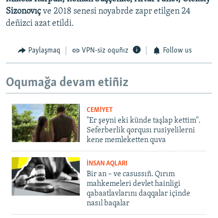
Sizonovıç
ve 2018 senesi noyabrde zapr etilgen 24
deñizci azat etildi.
Paylaşmaq
VPN-siz oquñız
Follow us
Oqumağa devam etiñiz
CEMİYET
"Er şeyni eki künde taşlap kettim".
Seferberlik qorqusı rusiyelilerni
kene memleketten quva
İNSAN AQLARI
Bir an – ve casussıñ. Qırım
mahkemeleri devlet hainligi
qabaatlavlarını daqqalar içinde
nasıl baqalar