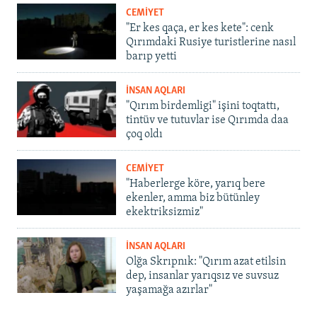
CEMİYET
"Er kes qaça, er kes kete": cenk
Qırımdaki Rusiye turistlerine nasıl
barıp yetti
İNSAN AQLARI
"Qırım birdemligi" işini toqtattı,
tintüv ve tutuvlar ise Qırımda daa
çoq oldı
CEMİYET
"Haberlerge köre, yarıq bere
ekenler, amma biz bütünley
ekektriksizmiz"
İNSAN AQLARI
Olğa Skrıpnık: "Qırım azat etilsin
dep, insanlar yarıqsız ve suvsuz
yaşamağa azırlar"