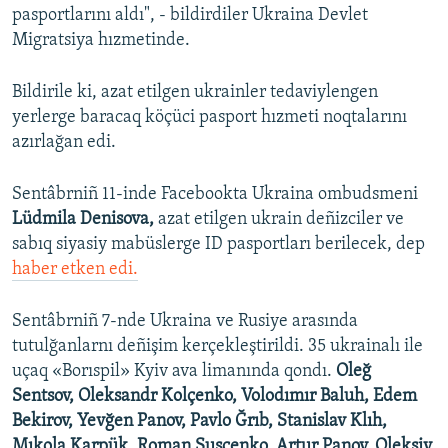
pasportlarını aldı", - bildirdiler Ukraina Devlet
Migratsiya hızmetinde.
Bildirile ki, azat etilgen ukrainler tedaviylengen
yerlerge baracaq köçüci pasport hızmeti noqtalarını
azırlağan edi.
Sentâbrniñ 11-inde Facebookta Ukraina ombudsmeni
Lüdmila Denisova,
azat etilgen ukrain deñizciler ve
sabıq siyasiy mabüslerge ID pasportları berilecek, dep
haber etken edi.
Sentâbrniñ 7-nde Ukraina ve Rusiye arasında
tutulğanlarnı deñişim kerçekleştirildi. 35 ukrainalı ile
uçaq «Borıspil» Kyiv ava limanında qondı.
Oleğ
Sentsov, Oleksandr Kolçenko, Volodımır Baluh, Edem
Bekirov, Yevğen Panov, Pavlo Ğrıb, Stanislav Klıh,
Mıkola Karpük, Roman Suşçenko, Artur Panov, Oleksiy