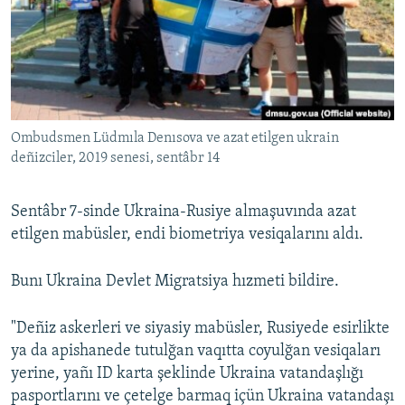
Русский
Українською
QOŞULIÑIZ!
Ombudsmen Lüdmıla Denısova ve azat etilgen ukrain
deñizciler, 2019 senesi, sentâbr 14
RFE/RS bütün saytları
Sentâbr 7-sinde Ukraina-Rusiye almaşuvında azat
etilgen mabüsler, endi biometriya vesiqalarını aldı.
Bunı Ukraina Devlet Migratsiya hızmeti bildire.
"​Deñiz askerleri ve siyasiy mabüsler, Rusiyede esirlikte
ya da apishanede tutulğan vaqıtta coyulğan vesiqaları
yerine, yañı ID karta şeklinde Ukraina vatandaşlığı
pasportlarını ve çetelge barmaq içün Ukraina vatandaşı