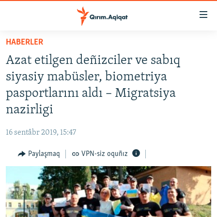
Link
açıqlığı
Esas
HABERLER
mündericege
HABERLER
Azat etilgen deñizciler ve sabıq
qaytmaq
SİYASET
Baş
siyasiy mabüsler, biometriya
İQTİSADİYAT
navigatsiyağa
pasportlarını aldı – Migratsiya
qaytmaq
CEMİYET
nazirligi
Qıdıruvğa
MEDENİYET
qaytmaq
16 sentâbr 2019, 15:47
İNSAN AQLARI
Paylaşmaq
VPN-siz oquñız
VİDEO
SÜRET
BLOGLAR
FİKİR