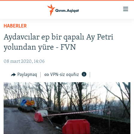
Link
açıqlığı
Esas
HABERLER
mündericege
HABERLER
Aydavcılar ep bir qapalı Ay Petri
qaytmaq
SİYASET
Baş
yolundan yüre - FVN
İQTİSADİYAT
navigatsiyağa
qaytmaq
08 mart 2020, 14:06
CEMİYET
Qıdıruvğa
MEDENİYET
Paylaşmaq
VPN-siz oquñız
qaytmaq
İNSAN AQLARI
VİDEO
SÜRET
BLOGLAR
FİKİR