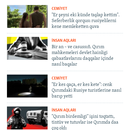
CEMİYET
"Er şeyni eki künde taşlap kettim".
Seferberlik qorqusı rusiyelilerni
kene memleketten quva
İNSAN AQLARI
Bir an – ve casussıñ. Qırım
mahkemeleri devlet hainligi
qabaatlavlarını daqqalar içinde
nasıl baqalar
CEMİYET
"Er kes qaça, er kes kete": cenk
Qırımdaki Rusiye turistlerine nasıl
barıp yetti
İNSAN AQLARI
"Qırım birdemligi" işini toqtattı,
tintüv ve tutuvlar ise Qırımda daa
çoq oldı