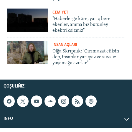
CEMİYET
"Haberlerge köre, yarıq bere
ekenler, amma biz bütünley
ekektriksizmiz"
İNSAN AQLARI
Olğa Skrıpnık: "Qırım azat etilsin
dep, insanlar yarıqsız ve suvsuz
yaşamağa azırlar"
QOŞULIÑIZ!
INFO