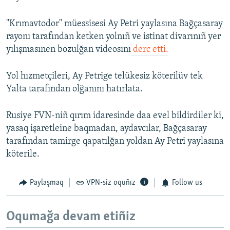
"Krımavtodor" müessisesi Ay Petri yaylasına Bağçasaray
rayonı tarafından ketken yolnıñ ve istinat divarınıñ yer
yılışmasınen bozulğan videosını
derc etti.
Yol hızmetçileri, Ay Petrige telükesiz köterilüv tek
Yalta tarafından olğanını hatırlata.
Rusiye FVN-niñ qırım idaresinde daa evel bildirdiler ki,
yasaq işaretleine baqmadan, aydavcılar, Bağçasaray
tarafından tamirge qapatılğan yoldan Ay Petri yaylasına
köterile.
Paylaşmaq
VPN-siz oquñız
Follow us
Oqumağa devam etiñiz