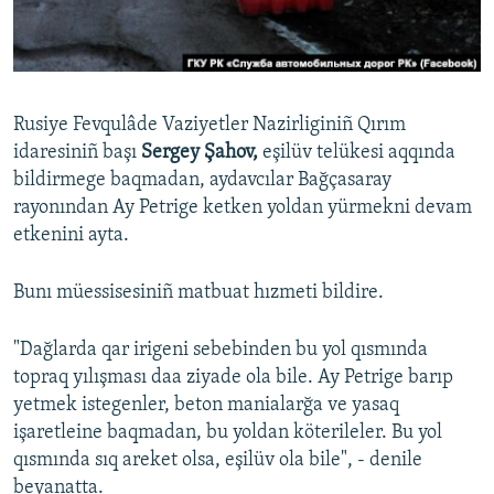
Русский
Українською
Rusiye Fevqulâde Vaziyetler Nazirliginiñ Qırım
QOŞULIÑIZ!
idaresiniñ başı
Sergey Şahov,
eşilüv telükesi aqqında
bildirmege baqmadan, aydavcılar Bağçasaray
rayonından Ay Petrige ketken yoldan yürmekni devam
etkenini ayta.
RFE/RS bütün saytları
Bunı müessisesiniñ matbuat hızmeti bildire.
"Dağlarda qar irigeni sebebinden bu yol qısmında
topraq yılışması daa ziyade ola bile. Ay Petrige barıp
yetmek istegenler, beton manialarğa ve yasaq
işaretleine baqmadan, bu yoldan köterileler. Bu yol
qısmında sıq areket olsa, eşilüv ola bile", - denile
beyanatta.