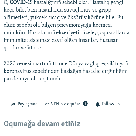
O,
COVID-19
hastalığınıñ sebebi oldı. Hastalıq yengil
keçe bile, bazı insanlarda suvuqlanuv ve gripp
alâmetleri, yüksek sıcaq ve öksürüv körüne bile. Bu
ölüm sebebi ola bilgen pnevmoniyağa keçmesi
mümkün. Hastalarnıñ ekseriyeti tüzele; çoqusı allarda
immunitet sisteması zayıf olğan insanlar, hususan
qartlar vefat ete.
2020 senesi martnıñ 11-nde Dünya sağlıq teşkilâtı yañı
koronavirus sebebinden başlağan hastalıq qırğınlığını
pandemiya olaraq tanıdı.
Paylaşmaq
VPN-siz oquñız
Follow us
Oqumağa devam etiñiz