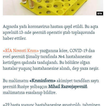
Русский
Українською
Aqyarda yañı koronavirus hastası qayd etildi. Bu aqta
QOŞULIÑIZ!
aprelniñ 13-nde şeerniñ operativ ştab toplaşuvında
haber ettiler.
«RİA Novosti Krım»
yazğanına köre, COVID-19 daa
RFE/RS bütün saytları
evel şeerniñ Şimaliy tarafında №4 hastahanesine
ketirilgen qadında tasdıqlandı. Bu bölükte olğan
hastalar yuqunç hastahanesine alındı, dep yaza neşir.
Bu malümatnı
«Krıminform»
akimiyet tarafdarı saytı
şeerniñ Rusiye yolbaşçısı
Mihail Razvojayevniñ
malümatına esaslanıp bildire.
«29 hasta yuqunç hastahanesine avuştırıldı, tahminen