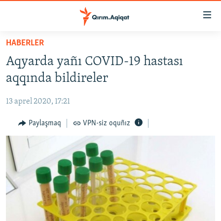
Link
açıqlığı
Esas
HABERLER
mündericege
HABERLER
Aqyarda yañı COVID-19 hastası
qaytmaq
SİYASET
Baş
aqqında bildireler
İQTİSADİYAT
navigatsiyağa
qaytmaq
13 aprel 2020, 17:21
CEMİYET
Qıdıruvğa
MEDENİYET
Paylaşmaq
VPN-siz oquñız
qaytmaq
İNSAN AQLARI
VİDEO
SÜRET
BLOGLAR
FİKİR