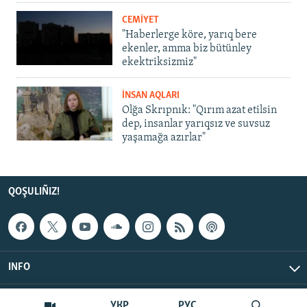
CEMİYET
"Haberlerge köre, yarıq bere
ekenler, amma biz bütünley
ekektriksizmiz"
İNSAN AQLARI
Olğa Skrıpnık: "Qırım azat etilsin
dep, insanlar yarıqsız ve suvsuz
yaşamağa azırlar"
QOŞULIÑIZ!
INFO
© Qırım.Aqiqat, 2026 | All Rights Reserved.
УКР
РУС