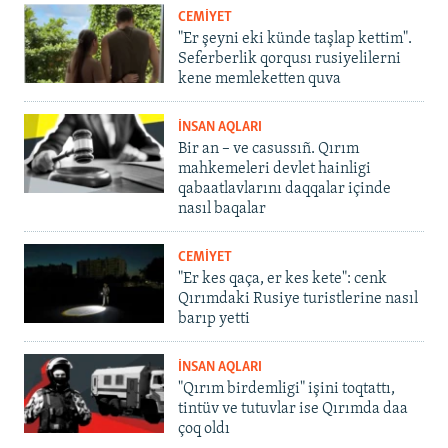
CEMİYET
"Er şeyni eki künde taşlap kettim".
Seferberlik qorqusı rusiyelilerni
kene memleketten quva
İNSAN AQLARI
Bir an – ve casussıñ. Qırım
mahkemeleri devlet hainligi
qabaatlavlarını daqqalar içinde
nasıl baqalar
CEMİYET
"Er kes qaça, er kes kete": cenk
Qırımdaki Rusiye turistlerine nasıl
barıp yetti
İNSAN AQLARI
"Qırım birdemligi" işini toqtattı,
tintüv ve tutuvlar ise Qırımda daa
çoq oldı