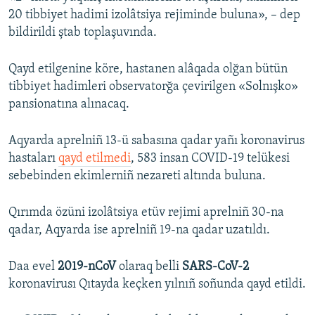
20 tibbiyet hadimi izolâtsiya rejiminde buluna», – dep
bildirildi ştab toplaşuvında.
Qayd etilgenine köre, hastanen alâqada olğan bütün
tibbiyet hadimleri observatorğa çevirilgen «Solnışko»
pansionatına alınacaq.
Aqyarda aprelniñ 13-ü sabasına qadar yañı koronavirus
hastaları
qayd etilmedi
, 583 insan COVID-19 telükesi
sebebinden ekimlerniñ nezareti altında buluna.
Qırımda özüni izolâtsiya etüv rejimi aprelniñ 30-na
qadar, Aqyarda ise aprelniñ 19-na qadar uzatıldı.
Daa evel
2019-nCoV
olaraq belli
SARS-CoV-2
koronavirusı Qıtayda keçken yılnıñ soñunda qayd etildi.