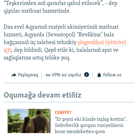
“Teşkerüvden soñ qararlar qabul etilecek”, - dep
qiştılar matbuat hızmetinde.
Daa evel Aqyarnıñ rusiyeli akimiyetiniñ matbuat
hızmeti, Aqyarda (Sevastopol) "Revâkina" bala
bağçasınıñ üç talebesi tehnikiy
şingenlikni (iriticini)
içti
, dep bildirdi. Qayd etile ki, balalarnıñ ayat ve
sağlıqlarına artıq telüke yoq.
Paylaşmaq
VPN-siz oquñız
Follow us
Oqumağa devam etiñiz
CEMİYET
"Er şeyni eki künde taşlap kettim".
Seferberlik qorqusı rusiyelilerni
kene memleketten quva