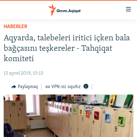
Link
açıqlığı
Esas
HABERLER
mündericege
HABERLER
Aqyarda, talebeleri iritici içken bala
qaytmaq
SİYASET
Baş
bağçasını teşkereler - Tahqiqat
İQTİSADİYAT
navigatsiyağa
komiteti
qaytmaq
CEMİYET
Qıdıruvğa
13 aprel 2019, 10:13
MEDENİYET
qaytmaq
Paylaşmaq
VPN-siz oquñız
İNSAN AQLARI
VİDEO
SÜRET
BLOGLAR
FİKİR