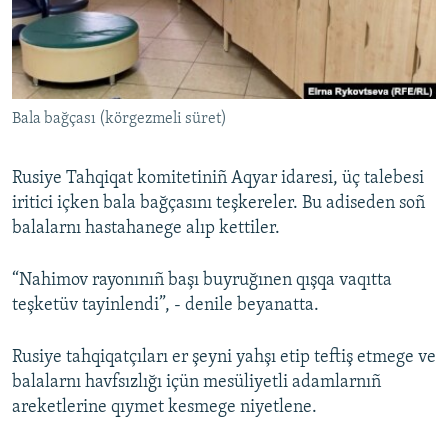
Русский
Українською
Bala bağçası (körgezmeli süret)
QOŞULIÑIZ!
Rusiye Tahqiqat komitetiniñ Aqyar idaresi, üç talebesi
iritici içken bala bağçasını teşkereler. Bu adiseden soñ
RFE/RS bütün saytları
balalarnı hastahanege alıp kettiler.
“Nahimov rayonınıñ başı buyruğınen qışqa vaqıtta
teşketüv tayinlendi”, - denile beyanatta.
Rusiye tahqiqatçıları er şeyni yahşı etip teftiş etmege ve
balalarnı havfsızlığı içün mesüliyetli adamlarnıñ
areketlerine qıymet kesmege niyetlene.