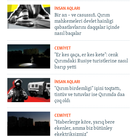
İNSAN AQLARI
Bir an – ve casussıñ. Qırım
mahkemeleri devlet hainligi
qabaatlavlarını daqqalar içinde
nasıl baqalar
CEMİYET
"Er kes qaça, er kes kete": cenk
Qırımdaki Rusiye turistlerine nasıl
barıp yetti
İNSAN AQLARI
"Qırım birdemligi" işini toqtattı,
tintüv ve tutuvlar ise Qırımda daa
çoq oldı
CEMİYET
"Haberlerge köre, yarıq bere
ekenler, amma biz bütünley
ekektriksizmiz"