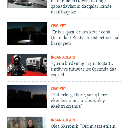
mahkemeleri devlet hainligi
qabaatlavlarını daqqalar içinde
nasıl baqalar
CEMİYET
"Er kes qaça, er kes kete": cenk
Qırımdaki Rusiye turistlerine nasıl
barıp yetti
İNSAN AQLARI
"Qırım birdemligi" işini toqtattı,
tintüv ve tutuvlar ise Qırımda daa
çoq oldı
CEMİYET
"Haberlerge köre, yarıq bere
ekenler, amma biz bütünley
ekektriksizmiz"
İNSAN AQLARI
Olğa Skrıpnık: "Qırım azat etilsin