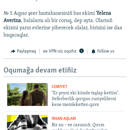
№ 5 Aqyar şeer hastahanesiniñ bas ekimi
Yelena
Averina
, balalarnı alı bir coruq, dep ayta. Olarnıñ
ekisini yarın evlerine yiberecek olalar, birisini ise daa
baqacaqlar.
Paylaşmaq
VPN-siz oquñız
Follow us
Oqumağa devam etiñiz
CEMİYET
"Er şeyni eki künde taşlap kettim".
Seferberlik qorqusı rusiyelilerni
kene memleketten quva
İNSAN AQLARI
Bir an – ve casussıñ. Qırım