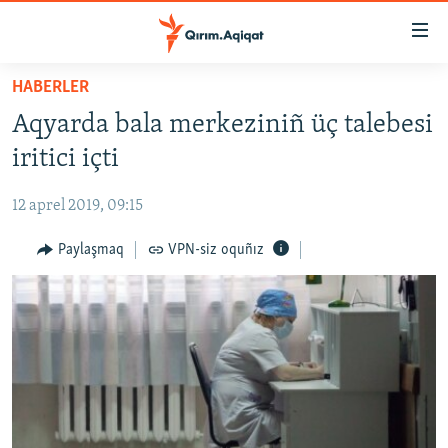
Link
açıqlığı
Esas
HABERLER
mündericege
HABERLER
Aqyarda bala merkeziniñ üç talebesi
qaytmaq
SİYASET
Baş
iritici içti
İQTİSADİYAT
navigatsiyağa
qaytmaq
12 aprel 2019, 09:15
CEMİYET
Qıdıruvğa
MEDENİYET
Paylaşmaq
VPN-siz oquñız
qaytmaq
İNSAN AQLARI
VİDEO
SÜRET
BLOGLAR
FİKİR