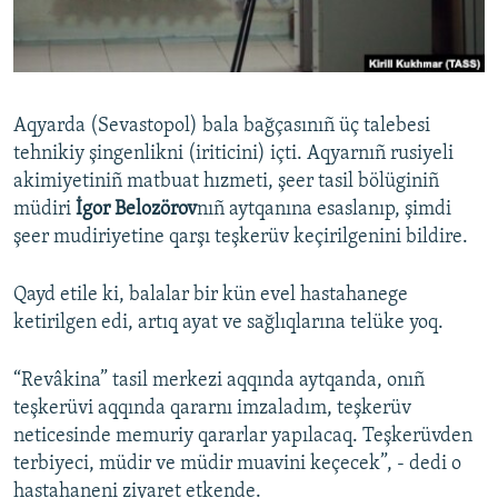
Русский
Українською
Aqyarda (Sevastopol) bala bağçasınıñ üç talebesi
QOŞULIÑIZ!
tehnikiy şingenlikni (iriticini) içti. Aqyarnıñ rusiyeli
akimiyetiniñ matbuat hızmeti, şeer tasil bölüginiñ
müdiri
İgor Belozörov
nıñ aytqanına esaslanıp, şimdi
şeer mudiriyetine qarşı teşkerüv keçirilgenini bildire.
RFE/RS bütün saytları
Qayd etile ki, balalar bir kün evel hastahanege
ketirilgen edi, artıq ayat ve sağlıqlarına telüke yoq.
“Revâkina” tasil merkezi aqqında aytqanda, onıñ
teşkerüvi aqqında qararnı imzaladım, teşkerüv
neticesinde memuriy qararlar yapılacaq. Teşkerüvden
terbiyeci, müdir ve müdir muavini keçecek”, - dedi o
hastahaneni ziyaret etkende.