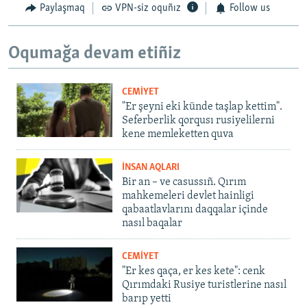
Paylaşmaq
VPN-siz oquñız
Follow us
Oqumağa devam etiñiz
CEMİYET
"Er şeyni eki künde taşlap kettim".
Seferberlik qorqusı rusiyelilerni
kene memleketten quva
İNSAN AQLARI
Bir an – ve casussıñ. Qırım
mahkemeleri devlet hainligi
qabaatlavlarını daqqalar içinde
nasıl baqalar
CEMİYET
"Er kes qaça, er kes kete": cenk
Qırımdaki Rusiye turistlerine nasıl
barıp yetti