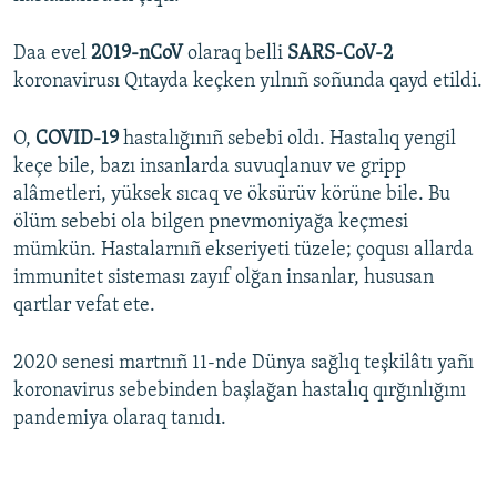
Daa evel
2019-nCoV
olaraq belli
SARS-CoV-2
koronavirusı Qıtayda keçken yılnıñ soñunda qayd etildi.
O,
COVID-19
hastalığınıñ sebebi oldı. Hastalıq yengil
keçe bile, bazı insanlarda suvuqlanuv ve gripp
alâmetleri, yüksek sıcaq ve öksürüv körüne bile. Bu
ölüm sebebi ola bilgen pnevmoniyağa keçmesi
mümkün. Hastalarnıñ ekseriyeti tüzele; çoqusı allarda
immunitet sisteması zayıf olğan insanlar, hususan
qartlar vefat ete.
2020 senesi martnıñ 11-nde Dünya sağlıq teşkilâtı yañı
koronavirus sebebinden başlağan hastalıq qırğınlığını
pandemiya olaraq tanıdı.