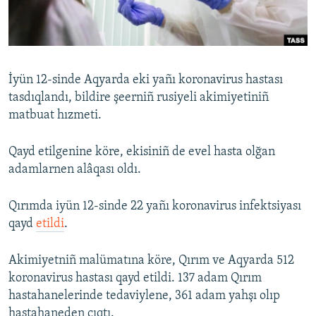
Русский
Українською
İyün 12-sinde Aqyarda eki yañı koronavirus hastası
QOŞULIÑIZ!
tasdıqlandı, bildire şeerniñ rusiyeli akimiyetiniñ
matbuat hızmeti.
Qayd etilgenine köre, ekisiniñ de evel hasta olğan
RFE/RS bütün saytları
adamlarnen alâqası oldı.
Qırımda iyün 12-sinde 22 yañı koronavirus infektsiyası
qayd
etildi
.
Akimiyetniñ malümatına köre, Qırım ve Aqyarda 512
koronavirus hastası qayd etildi. 137 adam Qırım
hastahanelerinde tedaviylene, 361 adam yahşı olıp
hastahaneden çıqtı.