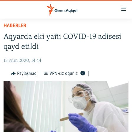
Link
açıqlığı
Esas
HABERLER
mündericege
HABERLER
Aqyarda eki yañı COVID-19 adisesi
qaytmaq
SİYASET
Baş
qayd etildi
İQTİSADİYAT
navigatsiyağa
qaytmaq
13 iyün 2020, 14:44
CEMİYET
Qıdıruvğa
MEDENİYET
Paylaşmaq
VPN-siz oquñız
qaytmaq
İNSAN AQLARI
VİDEO
SÜRET
BLOGLAR
FİKİR