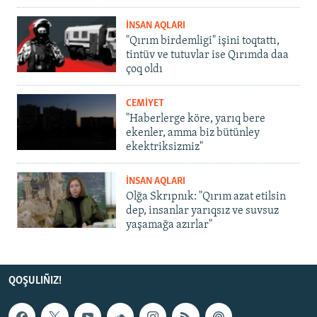
İNSAN AQLARI
"Qırım birdemligi" işini toqtattı,
tintüv ve tutuvlar ise Qırımda daa
çoq oldı
CEMİYET
"Haberlerge köre, yarıq bere
ekenler, amma biz bütünley
ekektriksizmiz"
İNSAN AQLARI
Olğa Skrıpnık: "Qırım azat etilsin
dep, insanlar yarıqsız ve suvsuz
yaşamağa azırlar"
QOŞULIÑIZ!