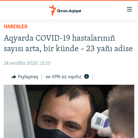
Link
açıqlığı
Esas
HABERLER
mündericege
HABERLER
Aqyarda COVID-19 hastalarınıñ
qaytmaq
SİYASET
Baş
sayısı arta, bir künde – 23 yañı adise
İQTİSADİYAT
navigatsiyağa
qaytmaq
24 sentâbr 2020, 12:10
CEMİYET
Qıdıruvğa
MEDENİYET
Paylaşmaq
VPN-siz oquñız
qaytmaq
İNSAN AQLARI
VİDEO
SÜRET
BLOGLAR
FİKİR