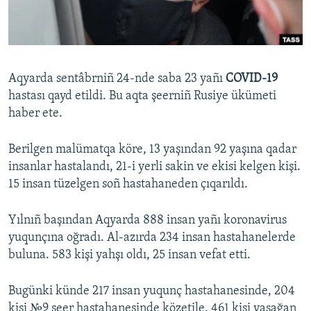
Русский
Українською
Aqyarda sentâbrniñ 24-nde saba 23 yañı
COVID-19
QOŞULIÑIZ!
hastası qayd etildi. Bu aqta şeerniñ Rusiye ükümeti
haber ete.
Berilgen malümatqa köre, 13 yaşından 92 yaşına qadar
RFE/RS bütün saytları
insanlar hastalandı, 21-i yerli sakin ve ekisi kelgen kişi.
15 insan tüzelgen soñ hastahaneden çıqarıldı.
Yılnıñ başından Aqyarda 888 insan yañı koronavirus
yuqunçına oğradı. Al-azırda 234 insan hastahanelerde
buluna. 583 kişi yahşı oldı, 25 insan vefat etti.
Bugünki künde 217 insan yuqunç hastahanesinde, 204
kişi №9 şeer hastahanesinde közetile. 461 kişi yaşağan