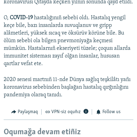
koronavirusı Qıtayda keçken yılnıñ soñunda qayd etildi.
O,
COVID-19
hastalığınıñ sebebi oldı. Hastalıq yengil
keçe bile, bazı insanlarda suvuqlanuv ve gripp
alâmetleri, yüksek sıcaq ve öksürüv körüne bile. Bu
ölüm sebebi ola bilgen pnevmoniyağa keçmesi
mümkün. Hastalarnıñ ekseriyeti tüzele; çoqusı allarda
immunitet sisteması zayıf olğan insanlar, hususan
qartlar vefat ete.
2020 senesi martnıñ 11-nde Dünya sağlıq teşkilâtı yañı
koronavirus sebebinden başlağan hastalıq qırğınlığını
pandemiya olaraq tanıdı.
Paylaşmaq
VPN-siz oquñız
Follow us
Oqumağa devam etiñiz