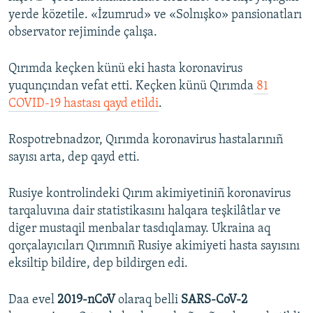
yerde közetile. «İzumrud» ve «Solnışko» pansionatları
observator rejiminde çalışa.
Qırımda keçken künü eki hasta koronavirus
yuqunçından vefat etti. Keçken künü Qırımda
81
COVID-19 hastası qayd etildi
.
Rospotrebnadzor, Qırımda koronavirus hastalarınıñ
sayısı arta, dep qayd etti.
Rusiye kontrolindeki Qırım akimiyetiniñ koronavirus
tarqaluvına dair statistikasını halqara teşkilâtlar ve
diger mustaqil menbalar tasdıqlamay. Ukraina aq
qorçalayıcıları Qırımnıñ Rusiye akimiyeti hasta sayısını
eksiltip bildire, dep bildirgen edi.
Daa evel
2019-nCoV
olaraq belli
SARS-CoV-2