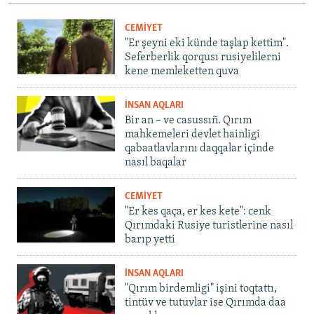
CEMİYET
"Er şeyni eki künde taşlap kettim".
Seferberlik qorqusı rusiyelilerni
kene memleketten quva
İNSAN AQLARI
Bir an – ve casussıñ. Qırım
mahkemeleri devlet hainligi
qabaatlavlarını daqqalar içinde
nasıl baqalar
CEMİYET
"Er kes qaça, er kes kete": cenk
Qırımdaki Rusiye turistlerine nasıl
barıp yetti
İNSAN AQLARI
"Qırım birdemligi" işini toqtattı,
tintüv ve tutuvlar ise Qırımda daa