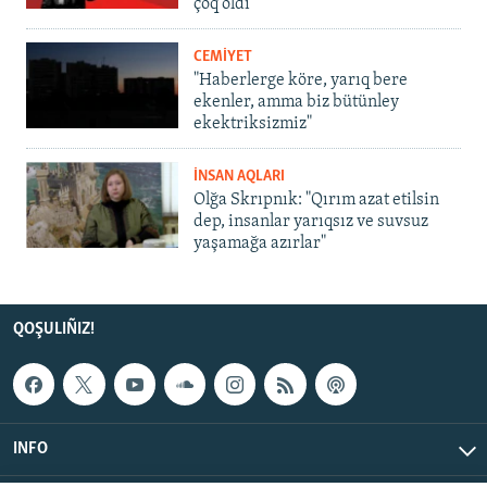
çoq oldı
CEMİYET
"Haberlerge köre, yarıq bere
ekenler, amma biz bütünley
ekektriksizmiz"
İNSAN AQLARI
Olğa Skrıpnık: "Qırım azat etilsin
dep, insanlar yarıqsız ve suvsuz
yaşamağa azırlar"
QOŞULIÑIZ!
INFO