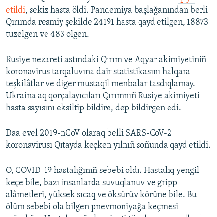
etildi
, sekiz hasta öldi. Pandemiya başlağanından berli
Qırımda resmiy şekilde 24191 hasta qayd etilgen, 18873
tüzelgen ve 483 ölgen.
Rusiye nezareti astındaki Qırım ve Aqyar akimiyetiniñ
koronavirus tarqaluvına dair statistikasını halqara
teşkilâtlar ve diger mustaqil menbalar tasdıqlamay.
Ukraina aq qorçalayıcıları Qırımnıñ Rusiye akimiyeti
hasta sayısını eksiltip bildire, dep bildirgen edi.
Daa evel 2019-nCoV olaraq belli SARS-CoV-2
koronavirusı Qıtayda keçken yılnıñ soñunda qayd etildi.
O, COVID-19 hastalığınıñ sebebi oldı. Hastalıq yengil
keçe bile, bazı insanlarda suvuqlanuv ve gripp
alâmetleri, yüksek sıcaq ve öksürüv körüne bile. Bu
ölüm sebebi ola bilgen pnevmoniyağa keçmesi