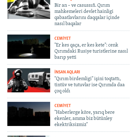
Bir an – ve casussıñ. Qırım
mahkemeleri devlet hainligi
qabaatlavlarını daqqalar içinde
nasıl baqalar
CEMİYET
"Er kes qaça, er kes kete": cenk
Qırımdaki Rusiye turistlerine nasıl
barıp yetti
İNSAN AQLARI
"Qırım birdemligi" işini toqtattı,
tintüv ve tutuvlar ise Qırımda daa
çoq oldı
CEMİYET
"Haberlerge köre, yarıq bere
ekenler, amma biz bütünley
ekektriksizmiz"