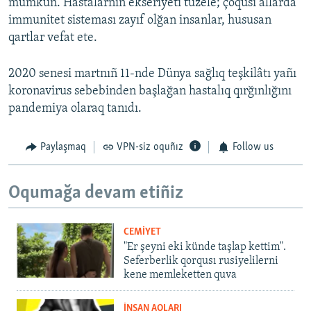
mümkün. Hastalarnıñ ekseriyeti tüzele; çoqusı allarda
immunitet sisteması zayıf olğan insanlar, hususan
qartlar vefat ete.
2020 senesi martnıñ 11-nde Dünya sağlıq teşkilâtı yañı
koronavirus sebebinden başlağan hastalıq qırğınlığını
pandemiya olaraq tanıdı.
Paylaşmaq
VPN-siz oquñız
Follow us
Oqumağa devam etiñiz
CEMİYET
"Er şeyni eki künde taşlap kettim".
Seferberlik qorqusı rusiyelilerni
kene memleketten quva
İNSAN AQLARI