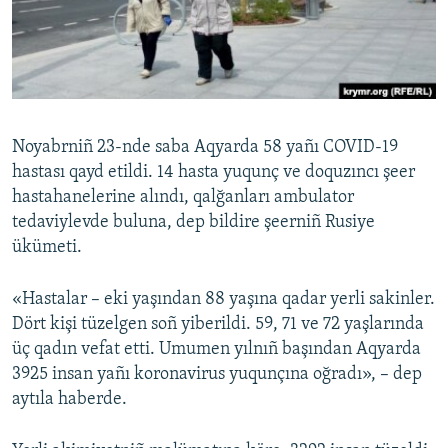
Русский
Українською
QOŞULIÑIZ!
Noyabrniñ 23-nde saba Aqyarda 58 yañı COVID-19
hastası qayd etildi. 14 hasta yuqunç ve doquzıncı şeer
hastahanelerine alındı, qalğanları ambulator
RFE/RS bütün saytları
tedaviylevde buluna, dep bildire şeerniñ Rusiye
ükümeti.
«Hastalar – eki yaşından 88 yaşına qadar yerli sakinler.
Dört kişi tüzelgen soñ yiberildi. 59, 71 ve 72 yaşlarında
üç qadın vefat etti. Umumen yılnıñ başından Aqyarda
3925 insan yañı koronavirus yuqunçına oğradı», – dep
aytıla haberde.