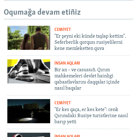
Oqumağa devam etiñiz
CEMİYET
"Er şeyni eki künde taşlap kettim".
Seferberlik qorqusı rusiyelilerni
kene memleketten quva
İNSAN AQLARI
Bir an – ve casussıñ. Qırım
mahkemeleri devlet hainligi
qabaatlavlarını daqqalar içinde
nasıl baqalar
CEMİYET
"Er kes qaça, er kes kete": cenk
Qırımdaki Rusiye turistlerine nasıl
barıp yetti
İNSAN AQLARI