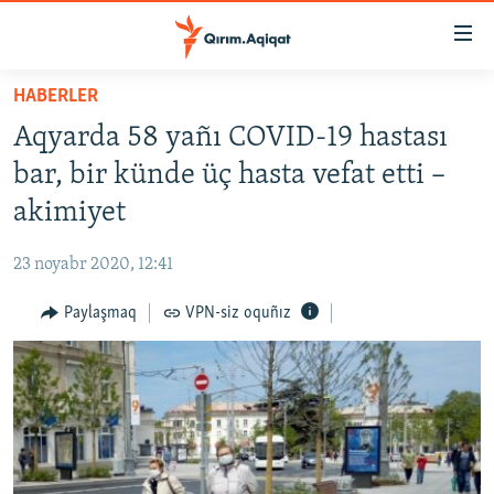
Link
açıqlığı
Esas
HABERLER
mündericege
HABERLER
Aqyarda 58 yañı COVID-19 hastası
qaytmaq
SİYASET
Baş
bar, bir künde üç hasta vefat etti –
İQTİSADİYAT
navigatsiyağa
akimiyet
qaytmaq
CEMİYET
Qıdıruvğa
23 noyabr 2020, 12:41
MEDENİYET
qaytmaq
Paylaşmaq
VPN-siz oquñız
İNSAN AQLARI
VİDEO
SÜRET
BLOGLAR
FİKİR