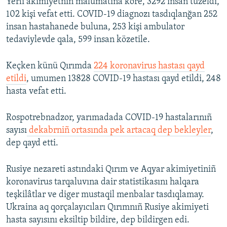
Yerli akimiyetniñ malümatına köre, 3292 insan tüzeldi,
102 kişi vefat etti. COVID-19 diagnozı tasdıqlanğan 252
insan hastahanede buluna, 253 kişi ambulator
tedaviylevde qala, 599 insan közetile.
Keçken künü Qırımda
224 koronavirus hastası qayd
etildi
, umumen 13828 COVID-19 hastası qayd etildi, 248
hasta vefat etti.
Rospotrebnadzor, yarımadada COVID-19 hastalarınıñ
sayısı
dekabrniñ ortasında pek artacaq dep bekleyler
,
dep qayd etti.
Rusiye nezareti astındaki Qırım ve Aqyar akimiyetiniñ
koronavirus tarqaluvına dair statistikasını halqara
teşkilâtlar ve diger mustaqil menbalar tasdıqlamay.
Ukraina aq qorçalayıcıları Qırımnıñ Rusiye akimiyeti
hasta sayısını eksiltip bildire, dep bildirgen edi.