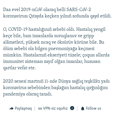
Daa evel 2019-nCoV olaraq belli SARS-CoV-2
koronavirusı Qıtayda keçken yılnıñ soñunda qayd etildi.
O, COVID-19 hastalığınıñ sebebi oldı. Hastalıq yengil
keçe bile, bazı insanlarda suvuqlanuv ve gripp
alâmetleri, yüksek sıcaq ve öksürüv körüne bile. Bu
ölüm sebebi ola bilgen pnevmoniyağa keçmesi
mümkün. Hastalarnıñ ekseriyeti tüzele; çoqusı allarda
immunitet sisteması zayıf olğan insanlar, hususan
qartlar vefat ete.
2020 senesi martnıñ 11-nde Dünya sağlıq teşkilâtı yañı
koronavirus sebebinden başlağan hastalıq qırğınlığını
pandemiya olaraq tanıdı.
Paylaşmaq
VPN-siz oquñız
Follow us