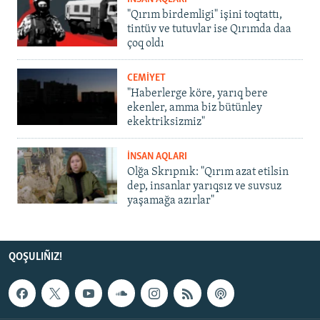
"Qırım birdemligi" işini toqtattı,
tintüv ve tutuvlar ise Qırımda daa
çoq oldı
CEMİYET
"Haberlerge köre, yarıq bere
ekenler, amma biz bütünley
ekektriksizmiz"
İNSAN AQLARI
Olğa Skrıpnık: "Qırım azat etilsin
dep, insanlar yarıqsız ve suvsuz
yaşamağa azırlar"
QOŞULIÑIZ!