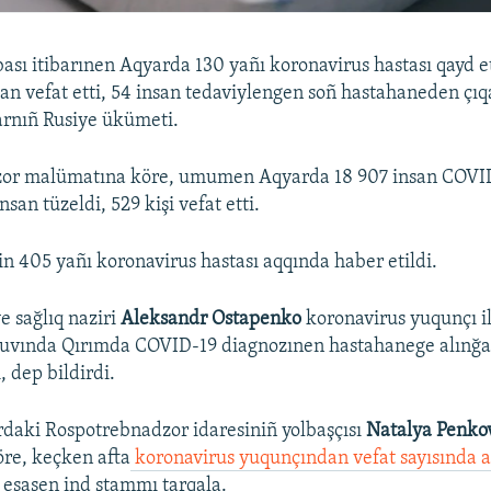
bası itibarınen Aqyarda 130 yañı koronavirus hastası qayd et
san vefat etti, 54 insan tedaviylengen soñ hastahaneden çıq
arnıñ Rusiye ükümeti.
or malümatına köre, umumen Aqyarda 18 907 insan COVI
nsan tüzeldi, 529 kişi vefat etti.
n 405 yañı koronavirus hastası aqqında haber etildi.
e sağlıq naziri
Aleksandr Ostapenko
koronavirus yuqunçı i
aşuvında Qırımda COVID-19 diagnozınen hastahanege alınğa
, dep bildirdi.
daki Rospotrebnadzor idaresiniñ yolbaşçısı
Natalya Penko
öre, keçken afta
koronavirus yuqunçından vefat sayısında a
 esasen ind ştammı tarqala.