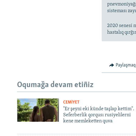
pnevmoniyağa 
sisteması zayı
2020 senesi m
hastalıq qırğı
Paylaşmaq
Oqumağa devam etiñiz
CEMİYET
"Er şeyni eki künde taşlap kettim".
Seferberlik qorqusı rusiyelilerni
kene memleketten quva