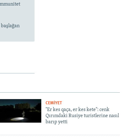
 immunitet
n başlağan
CEMİYET
"Er kes qaça, er kes kete": cenk
Qırımdaki Rusiye turistlerine nasıl
barıp yetti