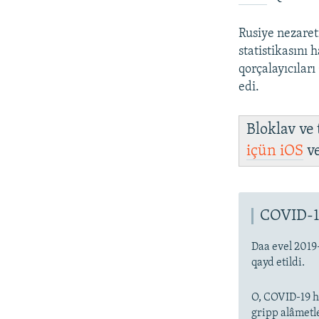
Rusiye nezaret
statistikasını
qorçalayıcıları
edi.
Bloklav ve
içün
iOS
v
COVID-1
Daa evel 2019
qayd etildi.
O, COVID-19 ha
gripp alâmetl