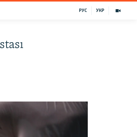
РУС
УКР
stası