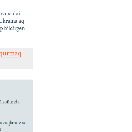
uvına dair
 Ukraina aq
ep bildirgen
qurmaq
ıñ soñunda
 suvuqlanuv ve
n