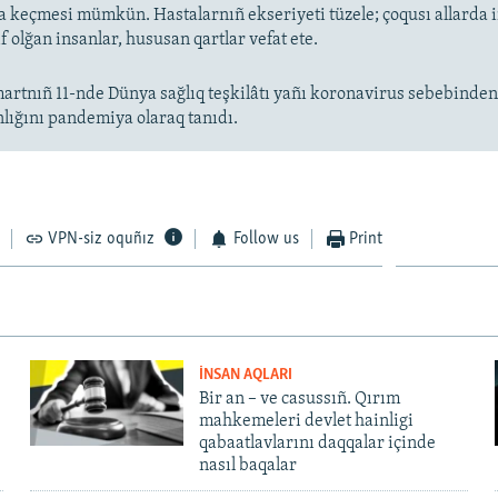
keçmesi mümkün. Hastalarnıñ ekseriyeti tüzele; çoqusı allarda
f olğan insanlar, hususan qartlar vefat ete.
artnıñ 11-nde Dünya sağlıq teşkilâtı yañı koronavirus sebebinde
nlığını pandemiya olaraq tanıdı.
VPN-siz oquñız
Follow us
Print
İNSAN AQLARI
Bir an – ve casussıñ. Qırım
mahkemeleri devlet hainligi
qabaatlavlarını daqqalar içinde
nasıl baqalar