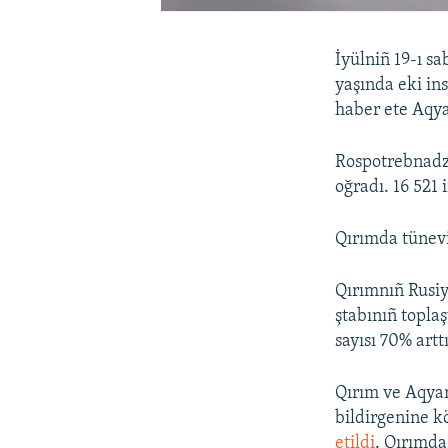
İyülniñ 19-ı sa
yaşında eki in
haber ete Aqy
Rospotrebnadz
oğradı. 16 521 i
Qırımda tünevi
Qırımnıñ Rusiy
ştabınıñ topl
sayısı 70% arttı
Qırım ve Aqyar
bildirgenine k
etildi
. Qırımda