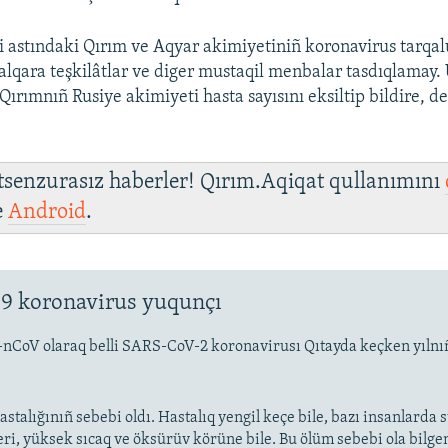
i astındaki Qırım ve Aqyar akimiyetiniñ koronavirus tarqal
 halqara teşkilâtlar ve diger mustaqil menbalar tasdıqlamay.
 Qırımnıñ Rusiye akimiyeti hasta sayısını eksiltip bildire, d
 tsenzurasız haberler! Qırım.Aqiqat qullanımını
e
Android
.
9 koronavirus yuqunçı
-nCoV olaraq belli SARS-CoV-2 koronavirusı Qıtayda keçken yıln
stalığınıñ sebebi oldı. Hastalıq yengil keçe bile, bazı insanlarda
eri, yüksek sıcaq ve öksürüv körüne bile. Bu ölüm sebebi ola bilge