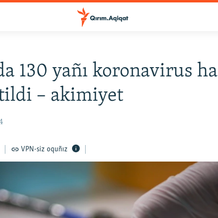
a 130 yañı koronavirus ha
tildi – akimiyet
4
VPN-siz oquñız