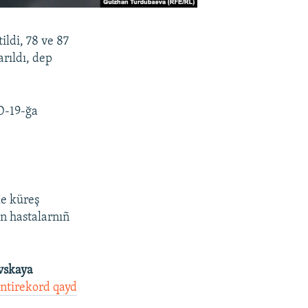
ildi, 78 ve 87
arıldı, dep
D-19-ğa
le küreş
n hastalarnıñ
vskaya
ntirekord qayd